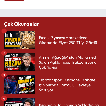
Çok Okunanlar
1
Fındık Piyasası Hareketlendi:
Giresun’da Fiyat 250 TL’yi Gördü
2
Ahmet Ağaoğlu’ndan Mohamed
Salah Açıklaması: Trabzonspor’a
Çok Yakışır
3
Trabzonspor Ousmane Diabate
İçin Sürpriz Formülü Devreye
Sokuyor
4
Benjamin Bouchouari Schladming