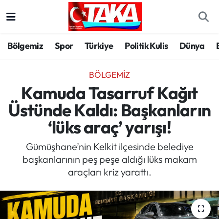
Bölgemiz
Trabzon Nöbetçi Eczaneler
Bölgemiz
Spor
Türkiye
Politik Kulis
Dünya
Spor
Trabzon Hava Durumu
BÖLGEMIZ
Türkiye
Trabzon Trafik Yoğunluk Haritası
Kamuda Tasarruf Kağıt
Üstünde Kaldı: Başkanların
Kültür/Sanat
Süper Lig Puan Durumu ve Fikstür
‘lüks araç’ yarışı!
Politika
Tüm Manşetler
Gümüşhane’nin Kelkit ilçesinde belediye
başkanlarının peş peşe aldığı lüks makam
Politik Kulis
Son Dakika Haberleri
araçları kriz yarattı.
Dünya
Haber Arşivi
Magazin