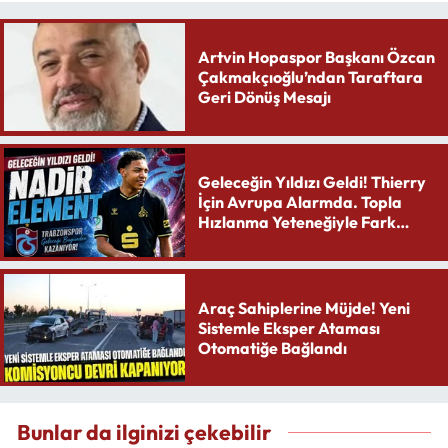
Artvin Hopaspor Başkanı Özcan
Çakmakçıoğlu’ndan Taraftara
Geri Dönüş Mesajı
Geleceğin Yıldızı Geldi! Thierry
İçin Avrupa Alarmda. Topla
Hızlanma Yeteneğiyle Fark
Yaratıyor
Araç Sahiplerine Müjde! Yeni
Sistemle Eksper Ataması
Otomatiğe Bağlandı
Bunlar da ilginizi çekebilir