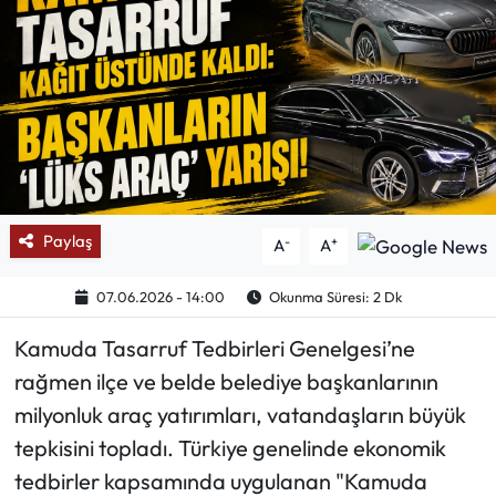
Mektup Galeri
Röportaj
Manşet
Köşe Yazıları
Paylaş
-
+
A
A
Karikatür Galeri
07.06.2026 - 14:00
Okunma Süresi: 2 Dk
BIK
Kamuda Tasarruf Tedbirleri Genelgesi’ne
ASTROLOJİ
rağmen ilçe ve belde belediye başkanlarının
milyonluk araç yatırımları, vatandaşların büyük
Spor Yazıları
tepkisini topladı. Türkiye genelinde ekonomik
tedbirler kapsamında uygulanan "Kamuda
Mektup Galeri