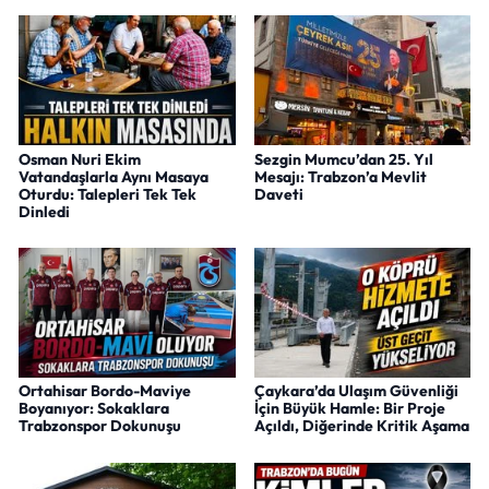
Osman Nuri Ekim
Sezgin Mumcu’dan 25. Yıl
Vatandaşlarla Aynı Masaya
Mesajı: Trabzon’a Mevlit
Oturdu: Talepleri Tek Tek
Daveti
Dinledi
Ortahisar Bordo-Maviye
Çaykara’da Ulaşım Güvenliği
Boyanıyor: Sokaklara
İçin Büyük Hamle: Bir Proje
Trabzonspor Dokunuşu
Açıldı, Diğerinde Kritik Aşama