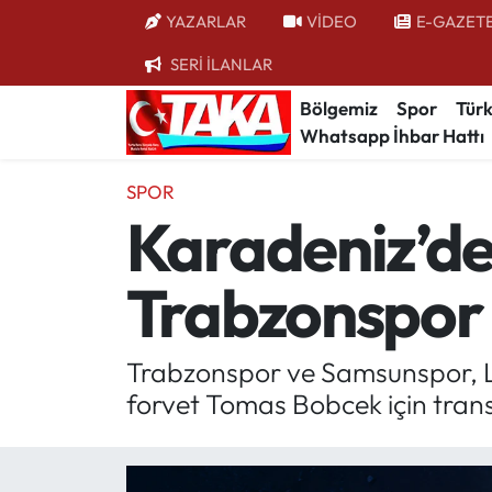
YAZARLAR
VİDEO
E-GAZET
SERİ İLANLAR
Bölgemiz
Trabzon Nöbetçi Eczaneler
Bölgemiz
Spor
Türk
Whatsapp İhbar Hattı
Spor
Trabzon Hava Durumu
SPOR
Türkiye
Trabzon Trafik Yoğunluk Haritası
Karadeniz’de 
Kültür/Sanat
Süper Lig Puan Durumu ve Fikstür
Trabzonspor 
Politika
Tüm Manşetler
Politik Kulis
Son Dakika Haberleri
Trabzonspor ve Samsunspor, Le
forvet Tomas Bobcek için transf
Dünya
Haber Arşivi
Magazin