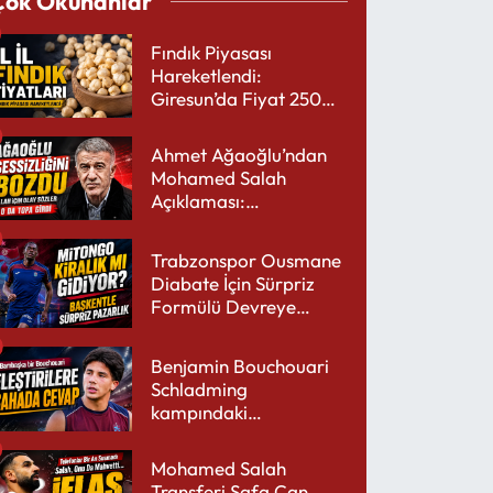
Çok Okunanlar
Fındık Piyasası
Hareketlendi:
Giresun’da Fiyat 250
TL’yi Gördü
Ahmet Ağaoğlu’ndan
Mohamed Salah
Açıklaması:
Trabzonspor’a Çok
Yakışır
Trabzonspor Ousmane
Diabate İçin Sürpriz
Formülü Devreye
Sokuyor
Benjamin Bouchouari
Schladming
kampındaki
performansıyla şaşırttı
Mohamed Salah
Transferi Safa Can