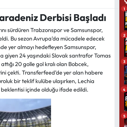
1
aradeniz Derbisi Başladı
arını sürdüren Trabzonspor ve Samsunspor,
2
 geldi. Bu sezon Avrupa’da mücadele edecek
çinde yer almayı hedefleyen Samsunspor,
a giyen 24 yaşındaki Slovak santrafor Tomas
3
ttığı 20 golle gol kralı olan Bobcek,
ini çekti. Transferfeed’de yer alan habere
roluk bir teklif kulübe ulaşırken, Lechia
eklentisi içinde olduğu ifade edildi.
4
5