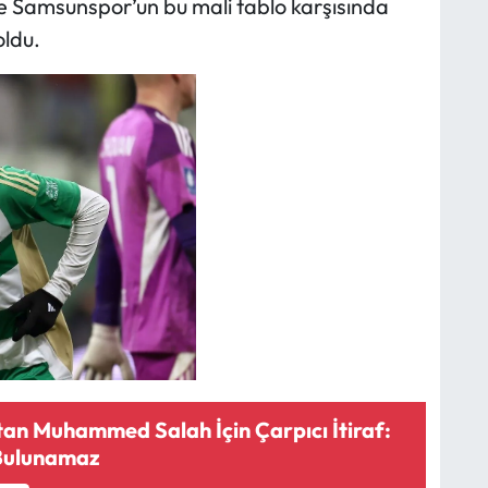
 ve Samsunspor’un bu mali tablo karşısında
oldu.
tan Muhammed Salah İçin Çarpıcı İtiraf:
 Bulunamaz