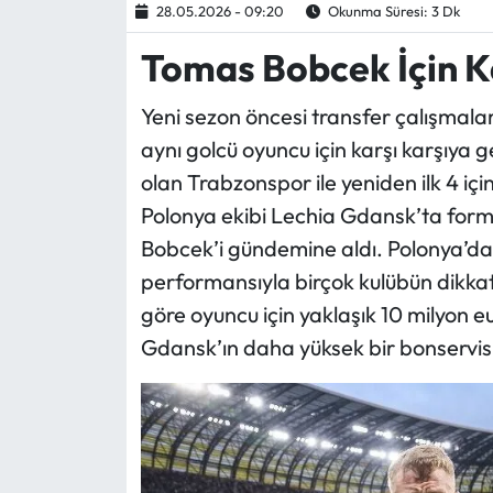
28.05.2026 - 09:20
Okunma Süresi: 3 Dk
Ekonomi
Tomas Bobcek İçin K
Sağlık
Yeni sezon öncesi transfer çalışmal
aynı golcü oyuncu için karşı karşıya
Turizm
olan Trabzonspor ile yeniden ilk 4 i
Polonya ekibi Lechia Gdansk’ta form
Teknoloji
Bobcek’i gündemine aldı. Polonya’da a
performansıyla birçok kulübün dikkat
göre oyuncu için yaklaşık 10 milyon eu
Gdansk’ın daha yüksek bir bonservis b