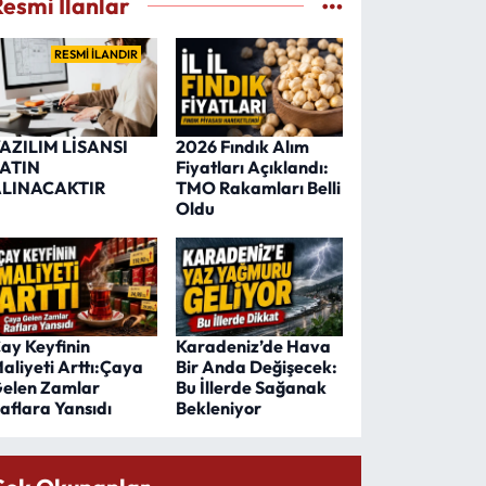
Resmi İlanlar
RESMİ İLANDIR
AZILIM LİSANSI
2026 Fındık Alım
ATIN
Fiyatları Açıklandı:
LINACAKTIR
TMO Rakamları Belli
Oldu
ay Keyfinin
Karadeniz’de Hava
aliyeti Arttı:Çaya
Bir Anda Değişecek:
elen Zamlar
Bu İllerde Sağanak
aflara Yansıdı
Bekleniyor