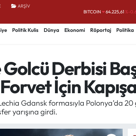
E
ARŞİV
DOLAR
47,7143
%0.
EURO
55,0317
%-0.
iye
Politik Kulis
Dünya
Ekonomi
Röportaj
Politika
STERLİN
64,2463
%0.
GRAM ALTIN
6510.40
%0.
BİST100
13.799
%
Golcü Derbisi Baş
BITCOIN
64.225,61
%-0.
Forvet İçin Kapış
chia Gdansk formasıyla Polonya’da 20 go
er yarışına girdi.