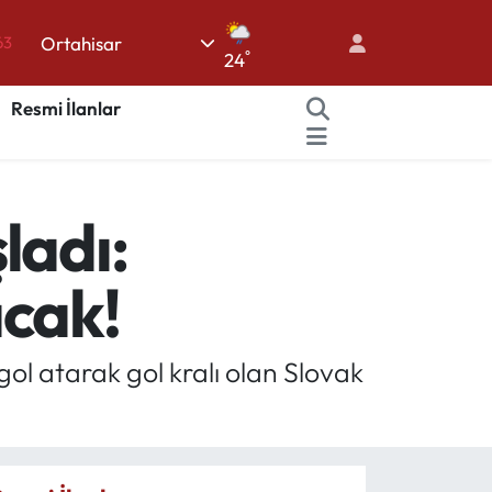
Ortahisar
16
°
24
02
Resmi İlanlar
07
45
70
ladı:
63
acak!
l atarak gol kralı olan Slovak