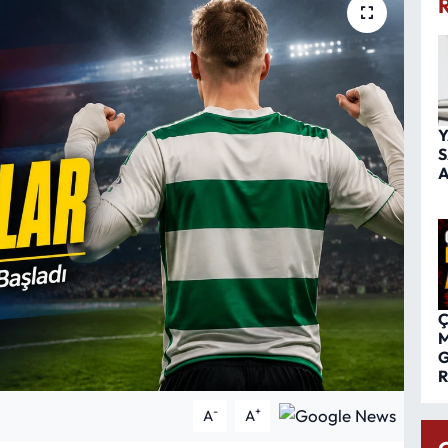
Y
S
A
Ç
M
G
R
-
+
A
A