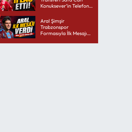
Konuksever’in Telefon
Şarjını Bitirdi
Aral Şimşir
Trabzonspor
Formasıyla İlk Mesajını
Udinese’ye Verdi