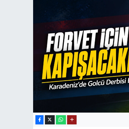
Mektup Galeri
Röportaj
Manşet
Köşe Yazıları
Karikatür Galeri
BIK
ASTROLOJİ
Spor Yazıları
Mektup Galeri