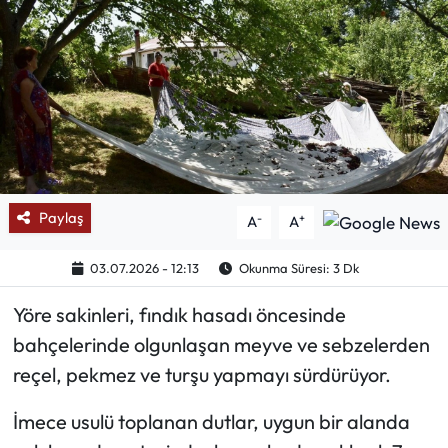
Mektup Galeri
Röportaj
Manşet
Köşe Yazıları
Paylaş
-
+
A
A
Karikatür Galeri
03.07.2026 - 12:13
Okunma Süresi: 3 Dk
BIK
Yöre sakinleri, fındık hasadı öncesinde
ASTROLOJİ
bahçelerinde olgunlaşan meyve ve sebzelerden
reçel, pekmez ve turşu yapmayı sürdürüyor.
Spor Yazıları
İmece usulü toplanan dutlar, uygun bir alanda
Mektup Galeri