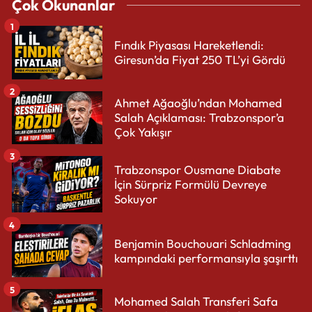
Çok Okunanlar
1
Fındık Piyasası Hareketlendi:
Giresun’da Fiyat 250 TL’yi Gördü
2
Ahmet Ağaoğlu’ndan Mohamed
Salah Açıklaması: Trabzonspor’a
Çok Yakışır
3
Trabzonspor Ousmane Diabate
İçin Sürpriz Formülü Devreye
Sokuyor
4
Benjamin Bouchouari Schladming
kampındaki performansıyla şaşırttı
5
Mohamed Salah Transferi Safa