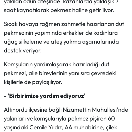
yakılan odun ateşinde, kazanlarda yaklaşık 7
saat kaynatılarak pekmez haline getiriliyor.
Ekonomi
Sıcak havaya rağmen zahmetle hazırlanan dut
Sağlık
pekmezinin yapımında erkekler de kadınlara
ağaç silkeleme ve ateş yakma aşamalarında
Turizm
destek veriyor.
Teknoloji
Komşuların yardımlaşarak hazırladığı dut
pekmezi, aile bireylerinin yanı sıra çevredeki
kişilerle de paylaşılıyor.
- 'Birbirimize yardım ediyoruz'
Altınordu ilçesine bağlı Nizamettin Mahallesi'nde
yakınları ve komşularıyla pekmez pişiren 60
yaşındaki Cemile Yıldız, AA muhabirine, çilek