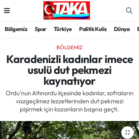
Bölgemiz
Trabzon Nöbetçi Eczaneler
Bölgemiz
Spor
Türkiye
Politik Kulis
Dünya
Spor
Trabzon Hava Durumu
BÖLGEMIZ
Türkiye
Trabzon Trafik Yoğunluk Haritası
Karadenizli kadınlar imece
usulü dut pekmezi
Kültür/Sanat
Süper Lig Puan Durumu ve Fikstür
kaynatıyor
Politika
Tüm Manşetler
Ordu'nun Altınordu ilçesinde kadınlar, sofraların
vazgeçilmez lezzetlerinden dut pekmezi
Politik Kulis
Son Dakika Haberleri
pişirmek için kazanların başına geçti.
Dünya
Haber Arşivi
Magazin