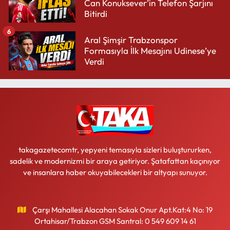
Can Konuksever’in Telefon Şarjını
Bitirdi
6
Aral Şimşir Trabzonspor
Formasıyla İlk Mesajını Udinese’ye
Verdi
takagazetecomtr, yepyeni temasıyla sizleri buluştururken,
sadelik ve modernizmi bir araya getiriyor. Şatafattan kaçınıyor
ve insanlara haber okuyabilecekleri bir altyapı sunuyor.
Çarşı Mahallesi Alacahan Sokak Onur Apt.Kat:4 No: 19
Ortahisar/Trabzon GSM Santral: 0 549 609 14 61