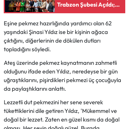
Trabzon Şubesi Açıldı;
“Gönül Bağlarımızı
Daha Da
Eşine pekmez hazırlığında yardımcı olan 62
Kuvvetlendireceğiz”
yaşındaki Şinasi Yıldız ise bir kişinin ağaca
çıktığını, diğerlerinin de dökülen dutları
topladığını söyledi.
Ateş üzerinde pekmez kaynatmanın zahmetli
olduğunu ifade eden Yıldız, neredeyse bir gün
uğraştıklarını, pişirdikleri pekmezi üç çocuğuyla
da paylaştıklarını anlattı.
Lezzetli dut pekmezini her sene severek
tükettiklerini dile getiren Yıldız, 'Mükemmel ve
doğal bir lezzet. Zaten en güzel kısmı da doğal
olması. Her şeyin doğalı güzel. Burada