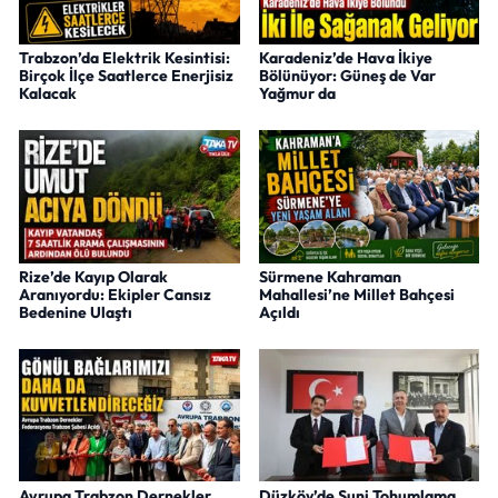
Trabzon’da Elektrik Kesintisi:
Karadeniz’de Hava İkiye
Birçok İlçe Saatlerce Enerjisiz
Bölünüyor: Güneş de Var
Kalacak
Yağmur da
Rize’de Kayıp Olarak
Sürmene Kahraman
Aranıyordu: Ekipler Cansız
Mahallesi’ne Millet Bahçesi
Bedenine Ulaştı
Açıldı
Avrupa Trabzon Dernekler
Düzköy’de Suni Tohumlama