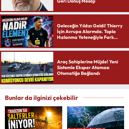
Geri Dönüş Mesajı
Geleceğin Yıldızı Geldi! Thierry
İçin Avrupa Alarmda. Topla
Hızlanma Yeteneğiyle Fark
Yaratıyor
Araç Sahiplerine Müjde! Yeni
Sistemle Eksper Ataması
Otomatiğe Bağlandı
Bunlar da ilginizi çekebilir