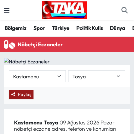
Bölgemiz
Trabzon Nöbetçi Eczaneler
Bölgemiz
Spor
Türkiye
Politik Kulis
Dünya
Spor
Trabzon Hava Durumu
Nöbetçi Eczaneler
Türkiye
Trabzon Trafik Yoğunluk Haritası
Kültür/Sanat
Süper Lig Puan Durumu ve Fikstür
Politika
Tüm Manşetler
Paylaş
Politik Kulis
Son Dakika Haberleri
Dünya
Haber Arşivi
Kastamonu
Tosya
09 Ağustos 2026 Pazar
nöbetçi eczane adres, telefon ve konumları
Magazin