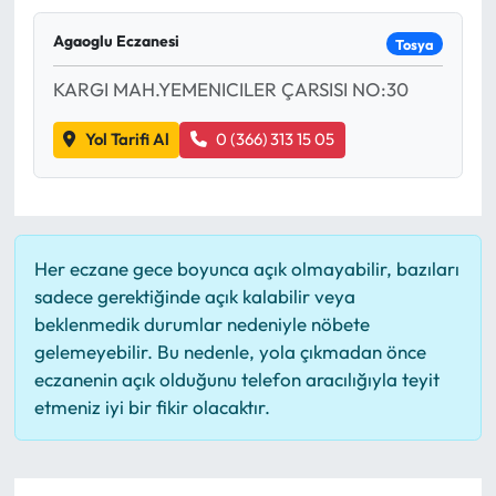
Mektup Galeri
Agaoglu Eczanesi
Tosya
KARGI MAH.YEMENICILER ÇARSISI NO:30
Röportaj
Yol Tarifi Al
0 (366) 313 15 05
Manşet
Köşe Yazıları
Karikatür Galeri
Her eczane gece boyunca açık olmayabilir, bazıları
sadece gerektiğinde açık kalabilir veya
BIK
beklenmedik durumlar nedeniyle nöbete
gelemeyebilir. Bu nedenle, yola çıkmadan önce
ASTROLOJİ
eczanenin açık olduğunu telefon aracılığıyla teyit
etmeniz iyi bir fikir olacaktır.
Spor Yazıları
Mektup Galeri