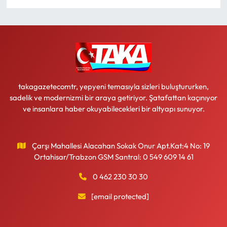
Ekonomi
Sağlık
Turizm
takagazetecomtr, yepyeni temasıyla sizleri buluştururken,
sadelik ve modernizmi bir araya getiriyor. Şatafattan kaçınıyor
Teknoloji
ve insanlara haber okuyabilecekleri bir altyapı sunuyor.
Çarşı Mahallesi Alacahan Sokak Onur Apt.Kat:4 No: 19
Ortahisar/Trabzon GSM Santral: 0 549 609 14 61
0 462 230 30 30
[email protected]