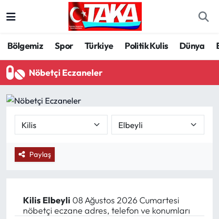
Bölgemiz
Trabzon Nöbetçi Eczaneler
Bölgemiz
Spor
Türkiye
Politik Kulis
Dünya
Spor
Trabzon Hava Durumu
Nöbetçi Eczaneler
Türkiye
Trabzon Trafik Yoğunluk Haritası
Kültür/Sanat
Süper Lig Puan Durumu ve Fikstür
Politika
Tüm Manşetler
Paylaş
Politik Kulis
Son Dakika Haberleri
Dünya
Haber Arşivi
Kilis
Elbeyli
08 Ağustos 2026 Cumartesi
nöbetçi eczane adres, telefon ve konumları
Magazin