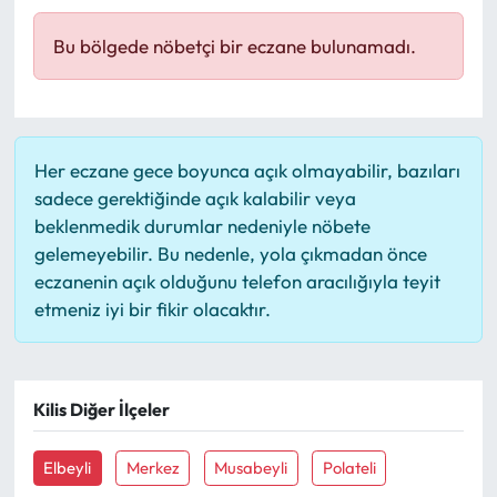
Mektup Galeri
Bu bölgede nöbetçi bir eczane bulunamadı.
Röportaj
Manşet
Her eczane gece boyunca açık olmayabilir, bazıları
sadece gerektiğinde açık kalabilir veya
Köşe Yazıları
beklenmedik durumlar nedeniyle nöbete
gelemeyebilir. Bu nedenle, yola çıkmadan önce
Karikatür Galeri
eczanenin açık olduğunu telefon aracılığıyla teyit
etmeniz iyi bir fikir olacaktır.
BIK
ASTROLOJİ
Kilis Diğer İlçeler
Spor Yazıları
Elbeyli
Merkez
Musabeyli
Polateli
Mektup Galeri