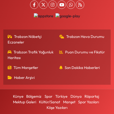
Trabzon Nöbetçi
Trabzon Hava Durumu
Eczaneler
Trabzon Trafik Yoğunluk
Puan Durumu ve Fikstür
Haritası
Tüm Manşetler
Son Dakika Haberleri
Haber Arşivi
Künye
Bölgemiz
Spor
Türkiye
Dünya
Röportaj
Mektup Galeri
Kültür/Sanat
Manşet
Spor Yazıları
Köşe Yazıları