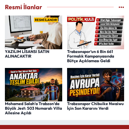
Resmi İlanlar
RESMİ İLANDIR
YAZILIM LİSANSI SATIN
Trabzonspor’un 6 Bin 661
ALINACAKTIR
Formalık Kampanyasında
Bütçe Açıklaması Geldi
Mohamed Salah’a Trabzon’da
Trabzonspor Chibuike Nwaiwu
Büyük Jest: 503 Numaralı Villa
İçin Son Kararını Verdi
Ailesine Açıldı