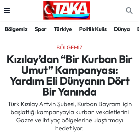
Bölgemiz
Trabzon Nöbetçi Eczaneler
Bölgemiz
Spor
Türkiye
Politik Kulis
Dünya
Spor
Trabzon Hava Durumu
BÖLGEMIZ
Türkiye
Trabzon Trafik Yoğunluk Haritası
Kızılay’dan “Bir Kurban Bir
Umut” Kampanyası:
Kültür/Sanat
Süper Lig Puan Durumu ve Fikstür
Yardım Eli Dünyanın Dört
Politika
Tüm Manşetler
Bir Yanında
Politik Kulis
Son Dakika Haberleri
Türk Kızılay Artvin Şubesi, Kurban Bayramı için
başlattığı kampanyayla kurban vekaletlerini
Dünya
Haber Arşivi
Gazze ve ihtiyaç bölgelerine ulaştırmayı
hedefliyor.
Magazin