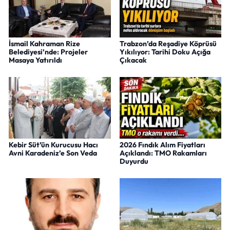
İsmail Kahraman Rize
Trabzon’da Reşadiye Köprüsü
Belediyesi’nde: Projeler
Yıkılıyor: Tarihi Doku Açığa
Masaya Yatırıldı
Çıkacak
Kebir Süt’ün Kurucusu Hacı
2026 Fındık Alım Fiyatları
Avni Karadeniz’e Son Veda
Açıklandı: TMO Rakamları
Duyurdu