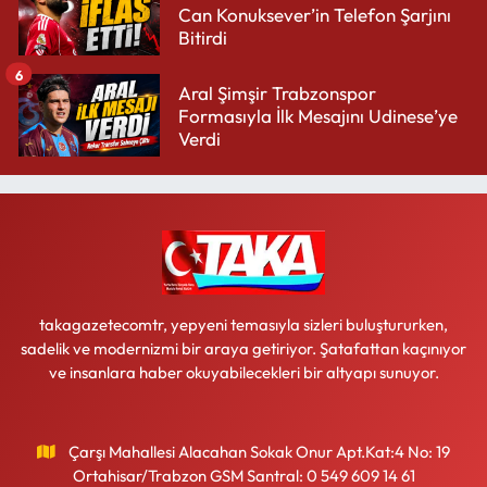
Can Konuksever’in Telefon Şarjını
Bitirdi
6
Aral Şimşir Trabzonspor
Formasıyla İlk Mesajını Udinese’ye
Verdi
takagazetecomtr, yepyeni temasıyla sizleri buluştururken,
sadelik ve modernizmi bir araya getiriyor. Şatafattan kaçınıyor
ve insanlara haber okuyabilecekleri bir altyapı sunuyor.
Çarşı Mahallesi Alacahan Sokak Onur Apt.Kat:4 No: 19
Ortahisar/Trabzon GSM Santral: 0 549 609 14 61