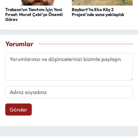
Trabzon’un Tanıtımı İçin Yeni
Bayburt'ta Eko Köy 2
Fırsat: Murat Çebi’ye Önemli
Projesi'nde sona yaklaşıldı
Görev
Yorumlar
Gönder