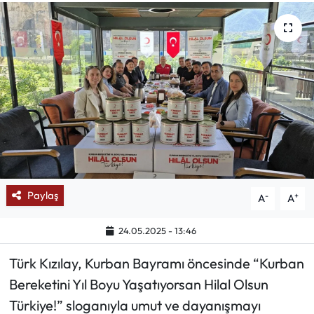
Mektup Galeri
Röportaj
Manşet
Köşe Yazıları
Karikatür Galeri
Paylaş
-
+
A
A
BIK
24.05.2025 - 13:46
ASTROLOJİ
Türk Kızılay, Kurban Bayramı öncesinde “Kurban
Spor Yazıları
Bereketini Yıl Boyu Yaşatıyorsan Hilal Olsun
Türkiye!” sloganıyla umut ve dayanışmayı
Mektup Galeri