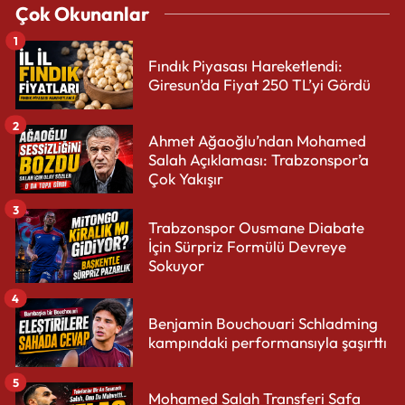
Çok Okunanlar
1
Fındık Piyasası Hareketlendi:
Giresun’da Fiyat 250 TL’yi Gördü
2
Ahmet Ağaoğlu’ndan Mohamed
Salah Açıklaması: Trabzonspor’a
Çok Yakışır
3
Trabzonspor Ousmane Diabate
İçin Sürpriz Formülü Devreye
Sokuyor
4
Benjamin Bouchouari Schladming
kampındaki performansıyla şaşırttı
5
Mohamed Salah Transferi Safa