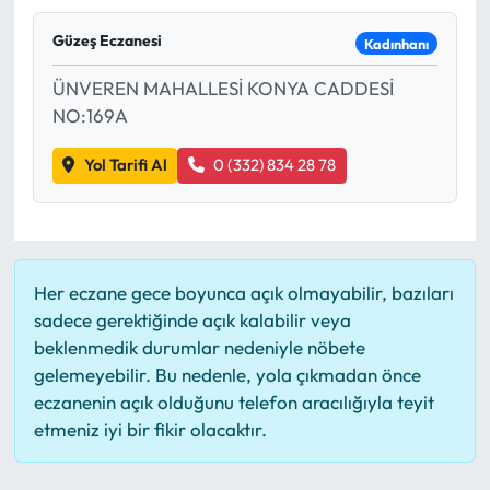
Mektup Galeri
Güzeş Eczanesi
Kadınhanı
ÜNVEREN MAHALLESİ KONYA CADDESİ
Röportaj
NO:169A
Manşet
Yol Tarifi Al
0 (332) 834 28 78
Köşe Yazıları
Karikatür Galeri
Her eczane gece boyunca açık olmayabilir, bazıları
BIK
sadece gerektiğinde açık kalabilir veya
beklenmedik durumlar nedeniyle nöbete
ASTROLOJİ
gelemeyebilir. Bu nedenle, yola çıkmadan önce
eczanenin açık olduğunu telefon aracılığıyla teyit
etmeniz iyi bir fikir olacaktır.
Spor Yazıları
Mektup Galeri