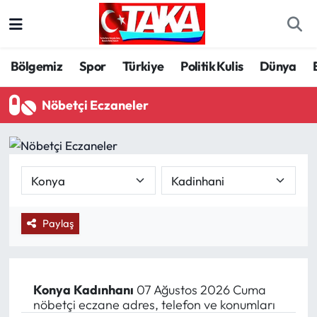
Bölgemiz
Trabzon Nöbetçi Eczaneler
Bölgemiz
Spor
Türkiye
Politik Kulis
Dünya
Spor
Trabzon Hava Durumu
Nöbetçi Eczaneler
Türkiye
Trabzon Trafik Yoğunluk Haritası
Kültür/Sanat
Süper Lig Puan Durumu ve Fikstür
Politika
Tüm Manşetler
Paylaş
Politik Kulis
Son Dakika Haberleri
Dünya
Haber Arşivi
Konya
Kadınhanı
07 Ağustos 2026 Cuma
nöbetçi eczane adres, telefon ve konumları
Magazin