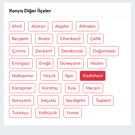
Konya Diğer İlçeler
Ekonomi
Ahirli
Akören
Akşehir
Altinekin
Sağlık
Beyşehir
Bozkir
Cihanbeyli
Çeltik
Turizm
Çumra
Derbent
Derebucak
Doğanhisar
Teknoloji
Emirgazi
Ereğli
Güneysinir
Hadim
Halkapinar
Hüyük
İlgin
Kadinhani
Karapinar
Karatay
Kulu
Meram
Sarayönü
Selçuklu
Seydişehir
Taşkent
Tuzlukçu
Yalihüyük
Yunak