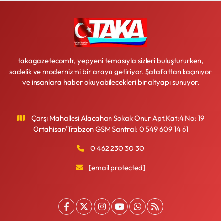
takagazetecomtr, yepyeni temasıyla sizleri buluştururken,
sadelik ve modernizmi bir araya getiriyor. Şatafattan kaçınıyor
ve insanlara haber okuyabilecekleri bir altyapı sunuyor.
Çarşı Mahallesi Alacahan Sokak Onur Apt.Kat:4 No: 19
Ortahisar/Trabzon GSM Santral: 0 549 609 14 61
0 462 230 30 30
[email protected]