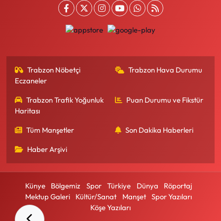
Trabzon Nöbetçi
Trabzon Hava Durumu
Eczaneler
Trabzon Trafik Yoğunluk
Puan Durumu ve Fikstür
Haritası
Tüm Manşetler
Son Dakika Haberleri
Haber Arşivi
Künye
Bölgemiz
Spor
Türkiye
Dünya
Röportaj
Mektup Galeri
Kültür/Sanat
Manşet
Spor Yazıları
Köşe Yazıları