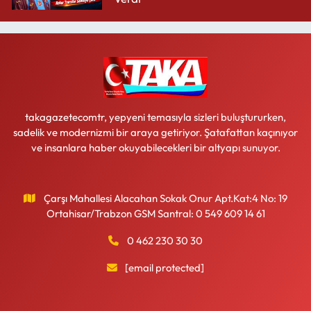
takagazetecomtr, yepyeni temasıyla sizleri buluştururken,
sadelik ve modernizmi bir araya getiriyor. Şatafattan kaçınıyor
ve insanlara haber okuyabilecekleri bir altyapı sunuyor.
Çarşı Mahallesi Alacahan Sokak Onur Apt.Kat:4 No: 19
Ortahisar/Trabzon GSM Santral: 0 549 609 14 61
0 462 230 30 30
[email protected]