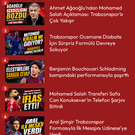
2
Ahmet Ağaoğlu’ndan Mohamed
Salah Açıklaması: Trabzonspor’a
Çok Yakışır
3
Trabzonspor Ousmane Diabate
İçin Sürpriz Formülü Devreye
Sokuyor
4
Benjamin Bouchouari Schladming
kampındaki performansıyla şaşırttı
5
Mohamed Salah Transferi Safa
Can Konuksever’in Telefon Şarjını
Bitirdi
6
Aral Şimşir Trabzonspor
Formasıyla İlk Mesajını Udinese’ye
Verdi