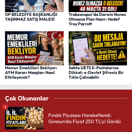
OF BELEDİYE BAŞKANLIĞI
Trabzonspor'da Darwin Nunez
TAŞINMAZ SATIŞ İHALESİ
Olmazsa Plan Hazır: Hedef
Troy Parrott
Memur Emeklileri Bekliyor:
Sahte UETS E-Postalarına
AYM Kararı Maaşları Nasıl
Dikkat: e-Devlet Şifreniz Bir
Etkileyecek?
Tıkla Çalınabilir
Çok Okunanlar
1
Fındık Piyasası Hareketlendi:
Giresun’da Fiyat 250 TL’yi Gördü