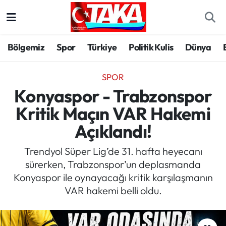
Bölgemiz
Trabzon Nöbetçi Eczaneler
Bölgemiz
Spor
Türkiye
Politik Kulis
Dünya
Spor
Trabzon Hava Durumu
SPOR
Türkiye
Trabzon Trafik Yoğunluk Haritası
Konyaspor - Trabzonspor
Kritik Maçın VAR Hakemi
Kültür/Sanat
Süper Lig Puan Durumu ve Fikstür
Açıklandı!
Politika
Tüm Manşetler
Trendyol Süper Lig’de 31. hafta heyecanı
sürerken, Trabzonspor’un deplasmanda
Politik Kulis
Son Dakika Haberleri
Konyaspor ile oynayacağı kritik karşılaşmanın
VAR hakemi belli oldu.
Dünya
Haber Arşivi
Magazin