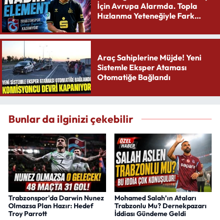
İçin Avrupa Alarmda. Topla
Hızlanma Yeteneğiyle Fark
Yaratıyor
Araç Sahiplerine Müjde! Yeni
Sistemle Eksper Ataması
Otomatiğe Bağlandı
Bunlar da ilginizi çekebilir
Trabzonspor'da Darwin Nunez
Mohamed Salah’ın Ataları
Olmazsa Plan Hazır: Hedef
Trabzonlu Mu? Dernekpazarı
Troy Parrott
İddiası Gündeme Geldi