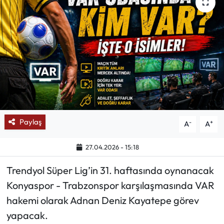
Mektup Galeri
Röportaj
Manşet
Köşe Yazıları
Karikatür Galeri
Paylaş
-
+
A
A
BIK
27.04.2026 - 15:18
Trendyol Süper Lig’in 31. haftasında oynanacak
ASTROLOJİ
Konyaspor - Trabzonspor karşılaşmasında VAR
Spor Yazıları
hakemi olarak Adnan Deniz Kayatepe görev
yapacak.
Mektup Galeri