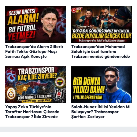
Trabzonspor'da Alarm Zilleri:
Trabzonspor’dan Mohamed
Fatih Tekke Göztepe Maçı
Salah için özel tanıtım:
Sonrası Açık Konuştu
Trabzon menüsü gündem oldu
Yapay Zeka Türkiye’nin
Salah-Nunez İkilisi Yeniden Mi
Taraftar Haritasını Çıkardı:
Buluşuyor? Trabzonspor
Trabzonspor 7 İlde Zirvede
Şartları Zorluyor