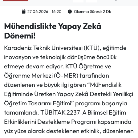
27.06.2026 - 16:20
Okunma Süresi: 2 Dk
Ekonomi
Mühendislikte Yapay Zekâ
Sağlık
Dönemi!
Turizm
Karadeniz Teknik Üniversitesi (KTÜ), eğitimde
inovasyon ve teknolojik dönüşüme öncülük
Teknoloji
etmeye devam ediyor. KTÜ Öğretme ve
Öğrenme Merkezi (Ö-MER) tarafından
düzenlenen ve büyük ilgi gören “Mühendislik
Eğitiminde Üretken Yapay Zekâ Destekli Yenilikçi
Öğretim Tasarımı Eğitimi” programı başarıyla
tamamlandı. TÜBİTAK 2237-A Bilimsel Eğitim
Etkinliklerini Destekleme Programı kapsamında
yüz yüze olarak desteklenen etkinlik, düzenlenen