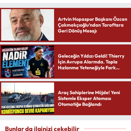
Artvin Hopaspor Başkanı Özcan
Çakmakçıoğlu’ndan Taraftara
Geri Dönüş Mesajı
Geleceğin Yıldızı Geldi! Thierry
İçin Avrupa Alarmda. Topla
Hızlanma Yeteneğiyle Fark
Yaratıyor
Araç Sahiplerine Müjde! Yeni
Sistemle Eksper Ataması
Otomatiğe Bağlandı
Bunlar da ilginizi çekebilir