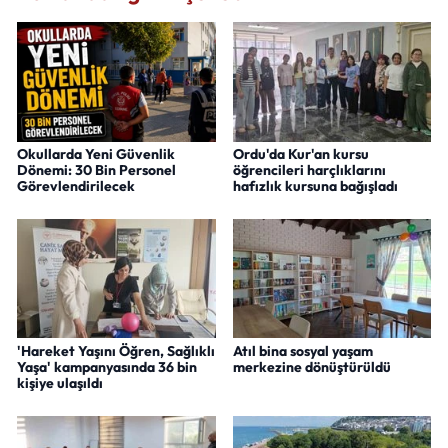
Okullarda Yeni Güvenlik
Ordu'da Kur'an kursu
Dönemi: 30 Bin Personel
öğrencileri harçlıklarını
Görevlendirilecek
hafızlık kursuna bağışladı
'Hareket Yaşını Öğren, Sağlıklı
Atıl bina sosyal yaşam
Yaşa' kampanyasında 36 bin
merkezine dönüştürüldü
kişiye ulaşıldı