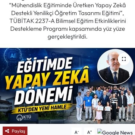
“Mühendislik Eğitiminde Üretken Yapay Zekâ
Mektup Galeri
Destekli Yenilikçi Öğretim Tasarımı Eğitimi”,
TÜBİTAK 2237-A Bilimsel Eğitim Etkinliklerini
Röportaj
Destekleme Programı kapsamında yüz yüze
gerçekleştirildi.
Manşet
Köşe Yazıları
Karikatür Galeri
BIK
ASTROLOJİ
Spor Yazıları
Paylaş
-
+
A
A
Mektup Galeri