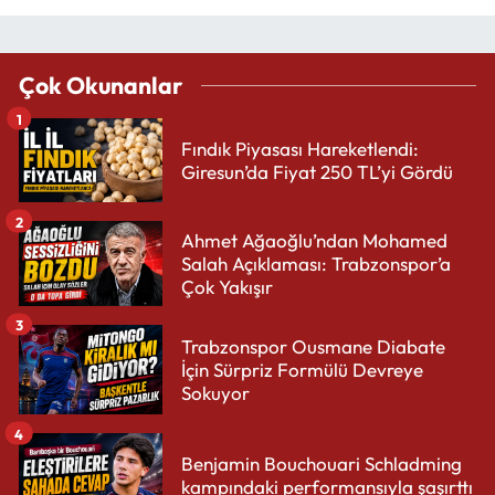
Çok Okunanlar
1
Fındık Piyasası Hareketlendi:
Giresun’da Fiyat 250 TL’yi Gördü
2
Ahmet Ağaoğlu’ndan Mohamed
Salah Açıklaması: Trabzonspor’a
Çok Yakışır
3
Trabzonspor Ousmane Diabate
İçin Sürpriz Formülü Devreye
Sokuyor
4
Benjamin Bouchouari Schladming
kampındaki performansıyla şaşırttı