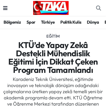
Bölgemiz
Trabzon Nöbetçi Eczaneler
Bölgemiz
Spor
Türkiye
Politik Kulis
Dünya
Spor
Trabzon Hava Durumu
EĞITIM
Türkiye
Trabzon Trafik Yoğunluk Haritası
KTÜ’de Yapay Zekâ
Destekli Mühendislik
Kültür/Sanat
Süper Lig Puan Durumu ve Fikstür
Eğitimi İçin Dikkat Çeken
Politika
Tüm Manşetler
Program Tamamlandı
Politik Kulis
Son Dakika Haberleri
Karadeniz Teknik Üniversitesi, eğitimde
inovasyon ve teknolojik dönüşüm odağındaki
Dünya
Haber Arşivi
çalışmalarına üretken yapay zekâ temelli yeni bir
akademik programla devam etti. KTÜ Öğretme
Magazin
ve Öğrenme Merkezi tarafından düzenlenen