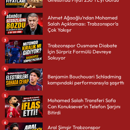
2
Ahmet Ağaoğlu’ndan Mohamed
Salah Açıklaması: Trabzonspor’a
Çok Yakışır
3
Trabzonspor Ousmane Diabate
İçin Sürpriz Formülü Devreye
Sokuyor
4
Benjamin Bouchouari Schladming
kampındaki performansıyla şaşırttı
5
Mohamed Salah Transferi Safa
Can Konuksever’in Telefon Şarjını
Bitirdi
6
Aral Şimşir Trabzonspor