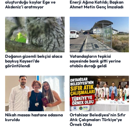
oluşturduğu koylar Ege ve
Enerji Ağına Katıldı; Başkan
Akdeniz'i aratmıyor
Ahmet Metin Genç İmzaladı
Doğanın gizemli bekçisi alaca
Vatandaşların tepkisi
baykuş Kayseri'de
sayesinde bank gitti yerine
görüntülendi
otobüs durağı geldi
Nikah masası hastane odasına
Ortahisar Belediyesi’nin Sıfır
kuruldu
Atık Çalışmaları Türkiye’ye
Örnek Oldu