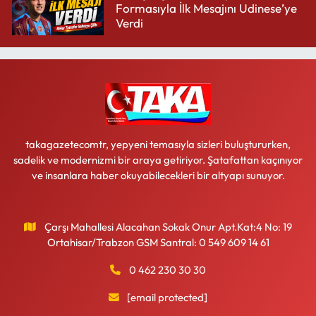
Formasıyla İlk Mesajını Udinese’ye
Verdi
takagazetecomtr, yepyeni temasıyla sizleri buluştururken,
sadelik ve modernizmi bir araya getiriyor. Şatafattan kaçınıyor
ve insanlara haber okuyabilecekleri bir altyapı sunuyor.
Çarşı Mahallesi Alacahan Sokak Onur Apt.Kat:4 No: 19
Ortahisar/Trabzon GSM Santral: 0 549 609 14 61
0 462 230 30 30
[email protected]