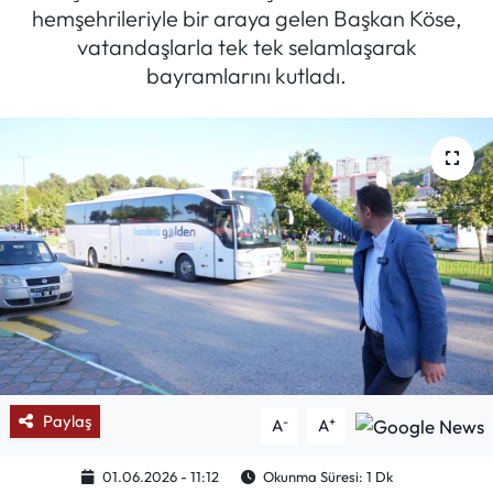
hemşehrileriyle bir araya gelen Başkan Köse,
Mektup Galeri
vatandaşlarla tek tek selamlaşarak
bayramlarını kutladı.
Röportaj
Manşet
Köşe Yazıları
Karikatür Galeri
BIK
ASTROLOJİ
Paylaş
-
+
A
A
Spor Yazıları
01.06.2026 - 11:12
Okunma Süresi: 1 Dk
Mektup Galeri