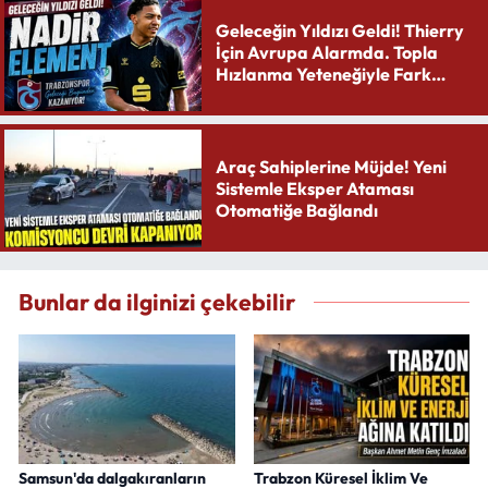
Geleceğin Yıldızı Geldi! Thierry
İçin Avrupa Alarmda. Topla
Hızlanma Yeteneğiyle Fark
Yaratıyor
Araç Sahiplerine Müjde! Yeni
Sistemle Eksper Ataması
Otomatiğe Bağlandı
Bunlar da ilginizi çekebilir
Samsun'da dalgakıranların
Trabzon Küresel İklim Ve