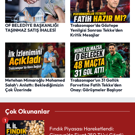
OF BELEDİYE BAŞKANLIĞI
Trabzonspor’da Göztepe
TAŞINMAZ SATIŞ İHALESİ
Yenilgisi Sonrası Tekke’den
Kritik Mesajlar
Metehan Mimaroğlu Mohamed
Trabzonspor’un 31 Gollük
Salah’ı Anlattı: Beklediğimizin
Forvetine Fatih Tekke’den
Çok Üzerinde
Onay: Görüşmeler Başlıyor
Çok Okunanlar
1
Fındık Piyasası Hareketlendi:
Giresun’da Fiyat 250 TL’yi Gördü