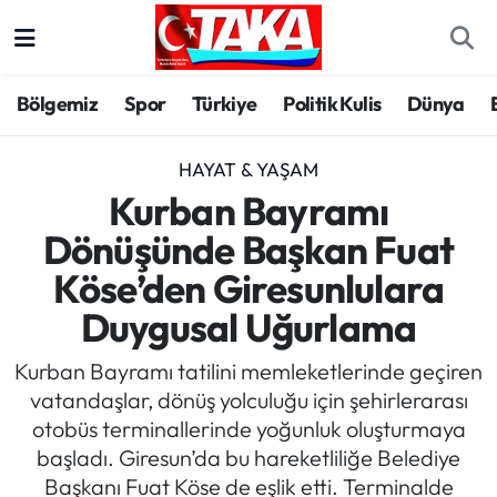
Bölgemiz
Trabzon Nöbetçi Eczaneler
Bölgemiz
Spor
Türkiye
Politik Kulis
Dünya
Spor
Trabzon Hava Durumu
HAYAT & YAŞAM
Türkiye
Trabzon Trafik Yoğunluk Haritası
Kurban Bayramı
Dönüşünde Başkan Fuat
Kültür/Sanat
Süper Lig Puan Durumu ve Fikstür
Köse’den Giresunlulara
Politika
Tüm Manşetler
Duygusal Uğurlama
Politik Kulis
Son Dakika Haberleri
Kurban Bayramı tatilini memleketlerinde geçiren
vatandaşlar, dönüş yolculuğu için şehirlerarası
Dünya
Haber Arşivi
otobüs terminallerinde yoğunluk oluşturmaya
başladı. Giresun’da bu hareketliliğe Belediye
Magazin
Başkanı Fuat Köse de eşlik etti. Terminalde