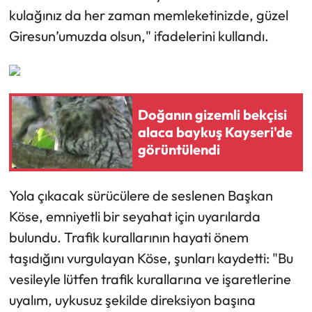
kulağınız da her zaman memleketinizde, güzel
Giresun’umuzda olsun," ifadelerini kullandı.
Doğanın gizemli bekçisi
alaca baykuş Kayseri'de
görüntülendi
Yola çıkacak sürücülere de seslenen Başkan
Köse, emniyetli bir seyahat için uyarılarda
bulundu. Trafik kurallarının hayati önem
taşıdığını vurgulayan Köse, şunları kaydetti: "Bu
vesileyle lütfen trafik kurallarına ve işaretlerine
uyalım, uykusuz şekilde direksiyon başına