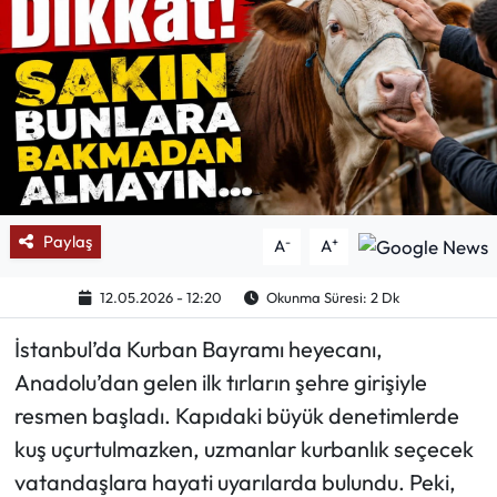
Mektup Galeri
Röportaj
Manşet
Köşe Yazıları
Paylaş
-
+
A
A
Karikatür Galeri
12.05.2026 - 12:20
Okunma Süresi: 2 Dk
BIK
İstanbul’da Kurban Bayramı heyecanı,
ASTROLOJİ
Anadolu’dan gelen ilk tırların şehre girişiyle
resmen başladı. Kapıdaki büyük denetimlerde
Spor Yazıları
kuş uçurtulmazken, uzmanlar kurbanlık seçecek
vatandaşlara hayati uyarılarda bulundu. Peki,
Mektup Galeri