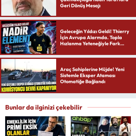
Geri Dönüş Mesajı
Geleceğin Yıldızı Geldi! Thierry
İçin Avrupa Alarmda. Topla
Hızlanma Yeteneğiyle Fark
Yaratıyor
Araç Sahiplerine Müjde! Yeni
Sistemle Eksper Ataması
Otomatiğe Bağlandı
Bunlar da ilginizi çekebilir