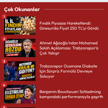
Çok Okunanlar
1
Fındık Piyasası Hareketlendi:
Giresun’da Fiyat 250 TL’yi Gördü
2
Ahmet Ağaoğlu’ndan Mohamed
Salah Açıklaması: Trabzonspor’a
Çok Yakışır
3
Trabzonspor Ousmane Diabate
İçin Sürpriz Formülü Devreye
Sokuyor
4
Benjamin Bouchouari Schladming
kampındaki performansıyla şaşırttı
5