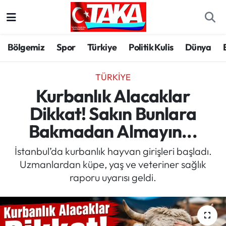
Bölgemiz
Trabzon Nöbetçi Eczaneler
Bölgemiz
Spor
Türkiye
Politik Kulis
Dünya
Spor
Trabzon Hava Durumu
TÜRKIYE
Türkiye
Trabzon Trafik Yoğunluk Haritası
Kurbanlık Alacaklar
Dikkat! Sakın Bunlara
Kültür/Sanat
Süper Lig Puan Durumu ve Fikstür
Bakmadan Almayın...
Politika
Tüm Manşetler
İstanbul’da kurbanlık hayvan girişleri başladı.
Uzmanlardan küpe, yaş ve veteriner sağlık
Politik Kulis
Son Dakika Haberleri
raporu uyarısı geldi.
Dünya
Haber Arşivi
Magazin