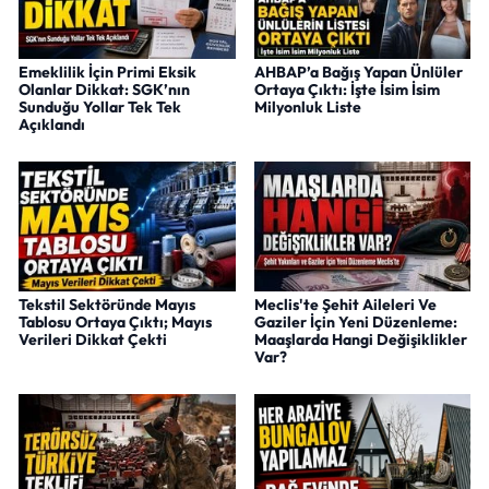
Emeklilik İçin Primi Eksik
AHBAP’a Bağış Yapan Ünlüler
Olanlar Dikkat: SGK’nın
Ortaya Çıktı: İşte İsim İsim
Sunduğu Yollar Tek Tek
Milyonluk Liste
Açıklandı
Tekstil Sektöründe Mayıs
Meclis'te Şehit Aileleri Ve
Tablosu Ortaya Çıktı; Mayıs
Gaziler İçin Yeni Düzenleme:
Verileri Dikkat Çekti
Maaşlarda Hangi Değişiklikler
Var?