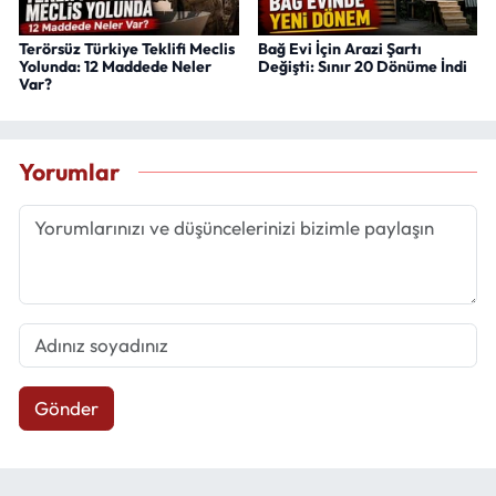
Terörsüz Türkiye Teklifi Meclis
Bağ Evi İçin Arazi Şartı
Yolunda: 12 Maddede Neler
Değişti: Sınır 20 Dönüme İndi
Var?
Yorumlar
Gönder