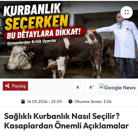
Mektup Galeri
Röportaj
Manşet
Köşe Yazıları
Karikatür Galeri
Paylaş
-
+
A
A
BIK
16.05.2026 - 23:00
Okunma Süresi: 3 Dk
ASTROLOJİ
Sağlıklı Kurbanlık Nasıl Seçilir?
Spor Yazıları
Kasaplardan Önemli Açıklamalar
Mektup Galeri