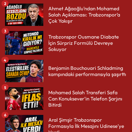
2
Ahmet Ağaoğlu’ndan Mohamed
Salah Açıklaması: Trabzonspor’a
Çok Yakışır
3
Trabzonspor Ousmane Diabate
İçin Sürpriz Formülü Devreye
Sokuyor
4
Benjamin Bouchouari Schladming
kampındaki performansıyla şaşırttı
5
Mohamed Salah Transferi Safa
Can Konuksever’in Telefon Şarjını
Bitirdi
6
Aral Şimşir Trabzonspor
Formasıyla İlk Mesajını Udinese’ye