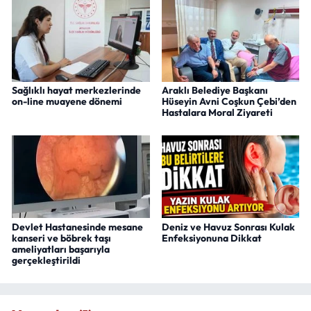
Sağlıklı hayat merkezlerinde
Araklı Belediye Başkanı
on-line muayene dönemi
Hüseyin Avni Coşkun Çebi’den
Hastalara Moral Ziyareti
Devlet Hastanesinde mesane
Deniz ve Havuz Sonrası Kulak
kanseri ve böbrek taşı
Enfeksiyonuna Dikkat
ameliyatları başarıyla
gerçekleştirildi