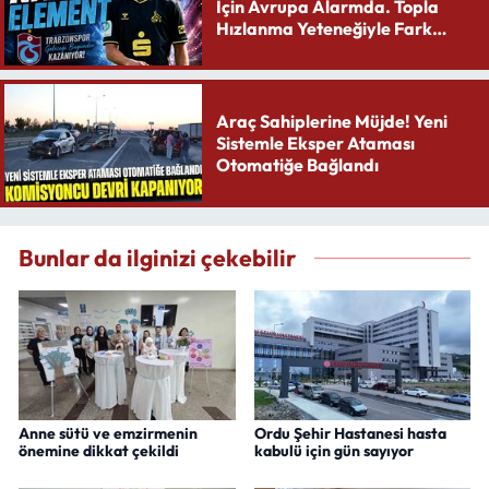
İçin Avrupa Alarmda. Topla
Hızlanma Yeteneğiyle Fark
Yaratıyor
Araç Sahiplerine Müjde! Yeni
Sistemle Eksper Ataması
Otomatiğe Bağlandı
Bunlar da ilginizi çekebilir
Anne sütü ve emzirmenin
Ordu Şehir Hastanesi hasta
önemine dikkat çekildi
kabulü için gün sayıyor