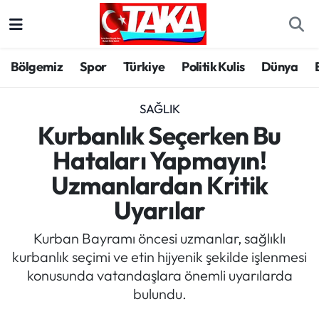
Bölgemiz
Trabzon Nöbetçi Eczaneler
Bölgemiz
Spor
Türkiye
Politik Kulis
Dünya
Spor
Trabzon Hava Durumu
SAĞLIK
Türkiye
Trabzon Trafik Yoğunluk Haritası
Kurbanlık Seçerken Bu
Hataları Yapmayın!
Kültür/Sanat
Süper Lig Puan Durumu ve Fikstür
Uzmanlardan Kritik
Politika
Tüm Manşetler
Uyarılar
Politik Kulis
Son Dakika Haberleri
Kurban Bayramı öncesi uzmanlar, sağlıklı
kurbanlık seçimi ve etin hijyenik şekilde işlenmesi
Dünya
Haber Arşivi
konusunda vatandaşlara önemli uyarılarda
bulundu.
Magazin