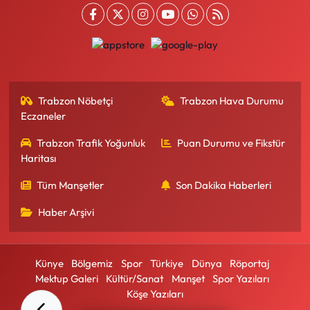
Trabzon Nöbetçi
Trabzon Hava Durumu
Eczaneler
Trabzon Trafik Yoğunluk
Puan Durumu ve Fikstür
Haritası
Tüm Manşetler
Son Dakika Haberleri
Haber Arşivi
Künye
Bölgemiz
Spor
Türkiye
Dünya
Röportaj
Mektup Galeri
Kültür/Sanat
Manşet
Spor Yazıları
Köşe Yazıları