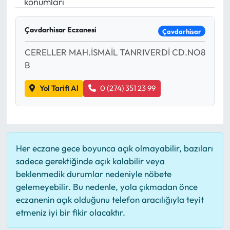
konumları
Mektup Galeri
Çavdarhisar Eczanesi
Çavdarhisar
Röportaj
CERELLER MAH.İSMAİL TANRIVERDİ CD.NO8
B
Manşet
Yol Tarifi Al
0 (274) 351 23 99
Köşe Yazıları
Karikatür Galeri
Her eczane gece boyunca açık olmayabilir, bazıları
BIK
sadece gerektiğinde açık kalabilir veya
beklenmedik durumlar nedeniyle nöbete
ASTROLOJİ
gelemeyebilir. Bu nedenle, yola çıkmadan önce
eczanenin açık olduğunu telefon aracılığıyla teyit
Spor Yazıları
etmeniz iyi bir fikir olacaktır.
Mektup Galeri