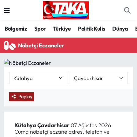
Bölgemiz
Trabzon Nöbetçi Eczaneler
Bölgemiz
Spor
Türkiye
Politik Kulis
Dünya
Spor
Trabzon Hava Durumu
Nöbetçi Eczaneler
Türkiye
Trabzon Trafik Yoğunluk Haritası
Kültür/Sanat
Süper Lig Puan Durumu ve Fikstür
Politika
Tüm Manşetler
Paylaş
Politik Kulis
Son Dakika Haberleri
Dünya
Haber Arşivi
Kütahya
Çavdarhisar
07 Ağustos 2026
Cuma nöbetçi eczane adres, telefon ve
Magazin