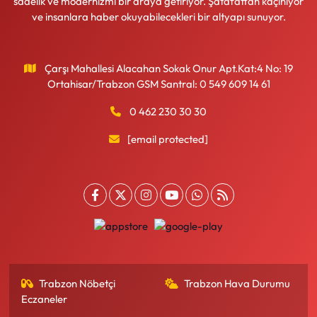
sadelik ve modernizmi bir araya getiriyor. Şatafattan kaçınıyor
ve insanlara haber okuyabilecekleri bir altyapı sunuyor.
Çarşı Mahallesi Alacahan Sokak Onur Apt.Kat:4 No: 19
Ortahisar/Trabzon GSM Santral: 0 549 609 14 61
0 462 230 30 30
[email protected]
Trabzon Nöbetçi
Trabzon Hava Durumu
Eczaneler