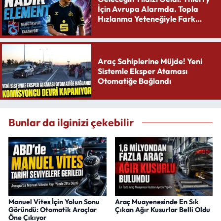
İçin Avrupa Alarmda. Topla
Hızlanma Yeteneğiyle Fark
Yaratıyor
Araç Sahiplerine Müjde! Yeni
Sistemle Eksper Ataması
Otomatiğe Bağlandı
Bunlar da ilginizi çekebilir
Manuel Vites İçin Yolun Sonu
Araç Muayenesinde En Sık
Göründü: Otomatik Araçlar
Çıkan Ağır Kusurlar Belli Oldu
Öne Çıkıyor