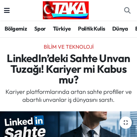
Bölgemiz
Trabzon Nöbetçi Eczaneler
Bölgemiz
Spor
Türkiye
Politik Kulis
Dünya
Spor
Trabzon Hava Durumu
BILIM VE TEKNOLOJI
Türkiye
Trabzon Trafik Yoğunluk Haritası
LinkedIn’deki Sahte Unvan
Tuzağı! Kariyer mi Kabus
Kültür/Sanat
Süper Lig Puan Durumu ve Fikstür
mu?
Politika
Tüm Manşetler
Kariyer platformlarında artan sahte profiller ve
abartılı unvanlar iş dünyasını sarstı.
Politik Kulis
Son Dakika Haberleri
Dünya
Haber Arşivi
Magazin