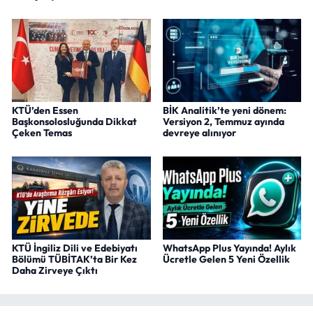
KTÜ’den Essen
BİK Analitik’te yeni dönem:
Başkonsolosluğunda Dikkat
Versiyon 2, Temmuz ayında
Çeken Temas
devreye alınıyor
KTÜ İngiliz Dili ve Edebiyatı
WhatsApp Plus Yayında! Aylık
Bölümü TÜBİTAK’ta Bir Kez
Ücretle Gelen 5 Yeni Özellik
Daha Zirveye Çıktı