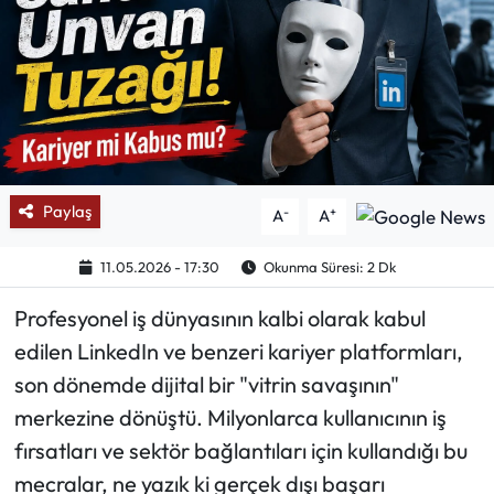
Mektup Galeri
Röportaj
Manşet
Köşe Yazıları
Paylaş
-
+
A
A
Karikatür Galeri
11.05.2026 - 17:30
Okunma Süresi: 2 Dk
Profesyonel iş dünyasının kalbi olarak kabul
BIK
edilen LinkedIn ve benzeri kariyer platformları,
ASTROLOJİ
son dönemde dijital bir "vitrin savaşının"
merkezine dönüştü. Milyonlarca kullanıcının iş
Spor Yazıları
fırsatları ve sektör bağlantıları için kullandığı bu
mecralar, ne yazık ki gerçek dışı başarı
Mektup Galeri