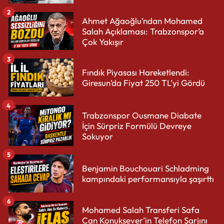
2
Ahmet Ağaoğlu’ndan Mohamed
Salah Açıklaması: Trabzonspor’a
Çok Yakışır
3
Fındık Piyasası Hareketlendi:
Giresun’da Fiyat 250 TL’yi Gördü
4
Trabzonspor Ousmane Diabate
İçin Sürpriz Formülü Devreye
Sokuyor
5
Benjamin Bouchouari Schladming
kampındaki performansıyla şaşırttı
6
Mohamed Salah Transferi Safa
Can Konuksever’in Telefon Şarjını