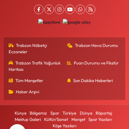
Trabzon Nöbetçi
Trabzon Hava Durumu
Eczaneler
Trabzon Trafik Yoğunluk
Puan Durumu ve Fikstür
Haritası
Tüm Manşetler
Son Dakika Haberleri
Haber Arşivi
Künye
Bölgemiz
Spor
Türkiye
Dünya
Röportaj
Mektup Galeri
Kültür/Sanat
Manşet
Spor Yazıları
Köşe Yazıları