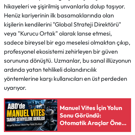
hikayeleri ve şişirilmiş unvanlarla dolup taşıyor.
Ekonomi
Henüz kariyerinin ilk basamaklarında olan
kişilerin kendilerini "Global Strateji Direktörü"
Sağlık
veya "Kurucu Ortak" olarak lanse etmesi,
sadece bireysel bir ego meselesi olmaktan çıkıp,
Turizm
profesyonel ekosistemi zehirleyen bir güven
sorununa dönüştü. Uzmanlar, bu sanal illüzyonun
Teknoloji
ardında yatan tehlikeli dolandırıcılık
yöntemlerine karşı kullanıcıları en üst perdeden
uyarıyor.
Manuel Vites İçin Yolun
Sonu Göründü:
Otomatik Araçlar Öne
Çıkıyor