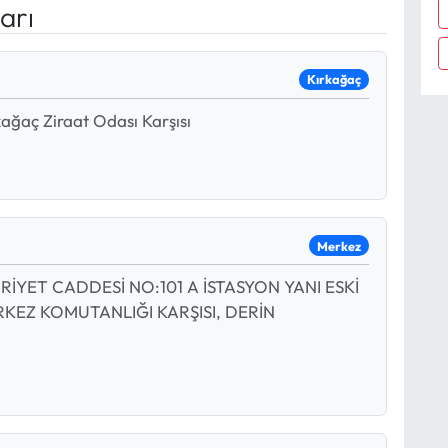
arı
Kırkağaç
ç Ziraat Odası Karşısı
Merkez
YET CADDESİ NO:101 A İSTASYON YANI ESKİ
RKEZ KOMUTANLIĞI KARŞISI, DERİN