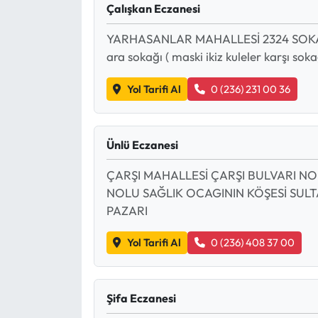
Çalışkan Eczanesi
Ekonomi
YARHASANLAR MAHALLESİ 2324 SOKAK N
ara sokağı ( maski ikiz kuleler karşı soka
Sağlık
Yol Tarifi Al
0 (236) 231 00 36
Turizm
Teknoloji
Ünlü Eczanesi
ÇARŞI MAHALLESİ ÇARŞI BULVARI NO:
NOLU SAĞLIK OCAGININ KÖŞESİ SULT
PAZARI
Yol Tarifi Al
0 (236) 408 37 00
Şifa Eczanesi