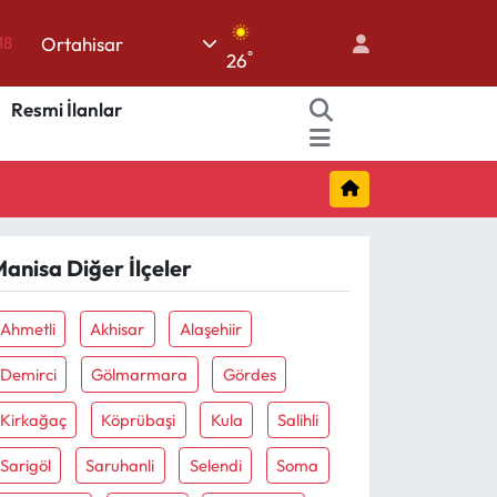
18
Ortahisar
18
°
26
32
Resmi İlanlar
38
03
14
anisa Diğer İlçeler
Ahmetli
Akhisar
Alaşehiir
Demirci
Gölmarmara
Gördes
Kirkağaç
Köprübaşi
Kula
Salihli
Sarigöl
Saruhanli
Selendi
Soma