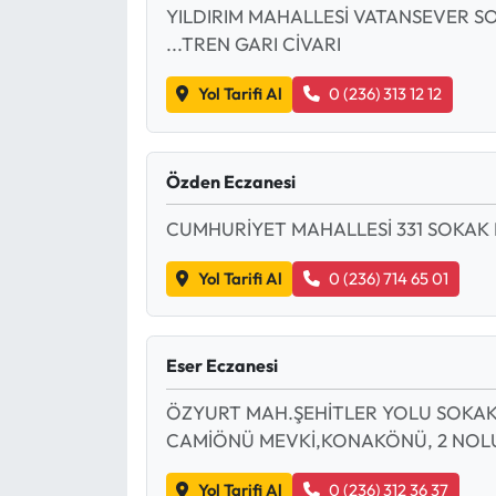
YILDIRIM MAHALLESİ VATANSEVER SO
...TREN GARI CİVARI
Yol Tarifi Al
0 (236) 313 12 12
Özden Eczanesi
CUMHURİYET MAHALLESİ 331 SOKAK N
Yol Tarifi Al
0 (236) 714 65 01
Eser Eczanesi
ÖZYURT MAH.ŞEHİTLER YOLU SOKAK 
CAMİÖNÜ MEVKİ,KONAKÖNÜ, 2 NOLU 
Yol Tarifi Al
0 (236) 312 36 37