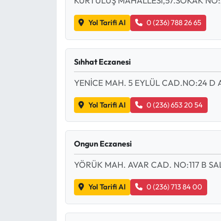
KURTULUŞ MAHALLESİ,57.SOKAK NO:
Yol Tarifi Al
0 (236) 788 26 65
Sıhhat Eczanesi
YENİCE MAH. 5 EYLÜL CAD.NO:24 D 
Yol Tarifi Al
0 (236) 653 20 54
Ongun Eczanesi
YÖRÜK MAH. AVAR CAD. NO:117 B SAL
Yol Tarifi Al
0 (236) 713 84 00