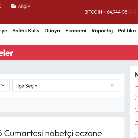
BITCOIN
64.944,08
%-0.
E
ARŞİV
DOLAR
47,7436
%0.
EURO
55,2510
%0.
iye
Politik Kulis
Dünya
Ekonomi
Röportaj
Politika
STERLİN
64,4811
%0.
GRAM ALTIN
6660.55
%0.
eler
BİST100
13.779
%-
M
 Cumartesi nöbetçi eczane