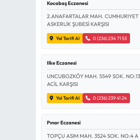
Kocabaş Eczanesi
2.ANAFARTALAR MAH. CUMHURIYET 
ASKERLİK ŞUBESİ KARŞISI
Yol Tarifi Al
0 (236) 234 71 53
Ilke Eczanesi
UNCUBOZKÖY MAH. 5549 SOK. NO:13 
ACİL KARŞISI
Yol Tarifi Al
0 (236) 239 41 24
Pınar Eczanesi
TOPÇU ASIM MAH. 3524 SOK. NO:4 A