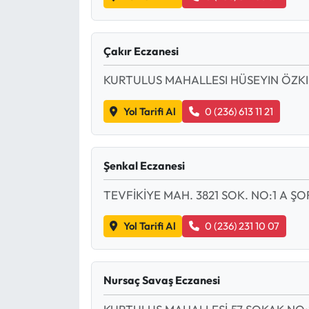
Çakır Eczanesi
KURTULUS MAHALLESI HÜSEYIN ÖZKI
Yol Tarifi Al
0 (236) 613 11 21
Şenkal Eczanesi
TEVFİKİYE MAH. 3821 SOK. NO:1 A Ş
Yol Tarifi Al
0 (236) 231 10 07
Nursaç Savaş Eczanesi