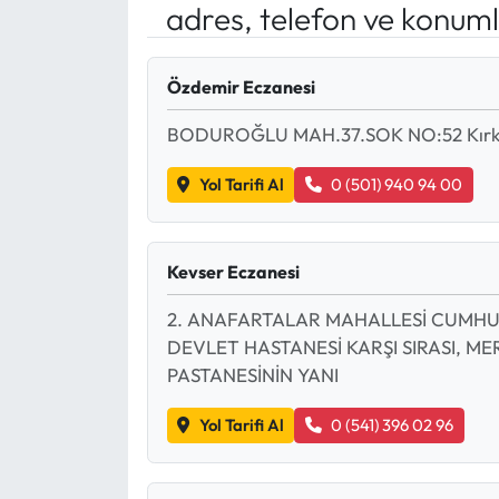
adres, telefon ve konuml
Mektup Galeri
Özdemir Eczanesi
Röportaj
BODUROĞLU MAH.37.SOK NO:52 Kırkağa
Manşet
Yol Tarifi Al
0 (501) 940 94 00
Köşe Yazıları
Karikatür Galeri
Kevser Eczanesi
2. ANAFARTALAR MAHALLESİ CUMHURİ
BIK
DEVLET HASTANESİ KARŞI SIRASI, ME
PASTANESİNİN YANI
ASTROLOJİ
Yol Tarifi Al
0 (541) 396 02 96
Spor Yazıları
Mektup Galeri