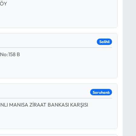
KÖY
Salihli
 No:158 B
Saruhanlı
LI MANISA ZİRAAT BANKASI KARŞISI