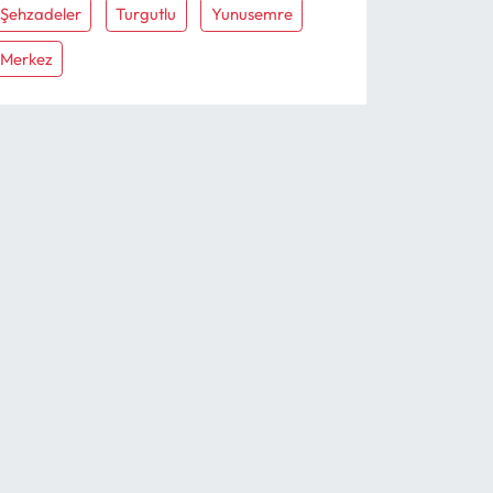
Şehzadeler
Turgutlu
Yunusemre
Merkez