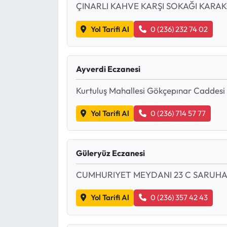
ÇINARLI KAHVE KARŞI SOKAĞI KARA
Yol Tarifi Al
0 (236) 232 74 02
Ayverdi Eczanesi
Kurtuluş Mahallesi Gökçepınar Caddesi
Yol Tarifi Al
0 (236) 714 57 77
Güleryüz Eczanesi
CUMHURIYET MEYDANI 23 C SARUHAN
Yol Tarifi Al
0 (236) 357 42 43