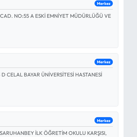
Merkez
CAD. NO:55 A ESKİ EMNİYET MÜDÜRLÜĞÜ VE
Merkez
D CELAL BAYAR ÜNİVERSİTESİ HASTANESİ
Merkez
 SARUHANBEY İLK ÖĞRETİM OKULU KARŞISI,