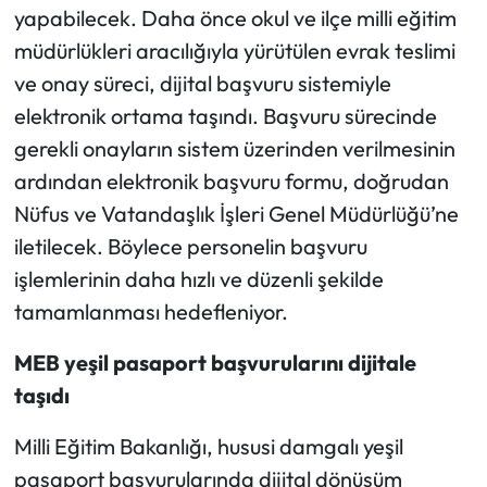
yapabilecek. Daha önce okul ve ilçe milli eğitim
müdürlükleri aracılığıyla yürütülen evrak teslimi
Ekonomi
ve onay süreci, dijital başvuru sistemiyle
Sağlık
elektronik ortama taşındı. Başvuru sürecinde
gerekli onayların sistem üzerinden verilmesinin
Turizm
ardından elektronik başvuru formu, doğrudan
Nüfus ve Vatandaşlık İşleri Genel Müdürlüğü’ne
Teknoloji
iletilecek. Böylece personelin başvuru
işlemlerinin daha hızlı ve düzenli şekilde
tamamlanması hedefleniyor.
MEB yeşil pasaport başvurularını dijitale
taşıdı
Milli Eğitim Bakanlığı, hususi damgalı yeşil
pasaport başvurularında dijital dönüşüm