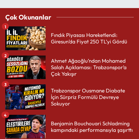
Çok Okunanlar
1
Fındık Piyasası Hareketlendi:
Giresun’da Fiyat 250 TL’yi Gördü
2
Ahmet Ağaoğlu’ndan Mohamed
Salah Açıklaması: Trabzonspor’a
Çok Yakışır
3
Trabzonspor Ousmane Diabate
İçin Sürpriz Formülü Devreye
Sokuyor
4
Benjamin Bouchouari Schladming
kampındaki performansıyla şaşırttı