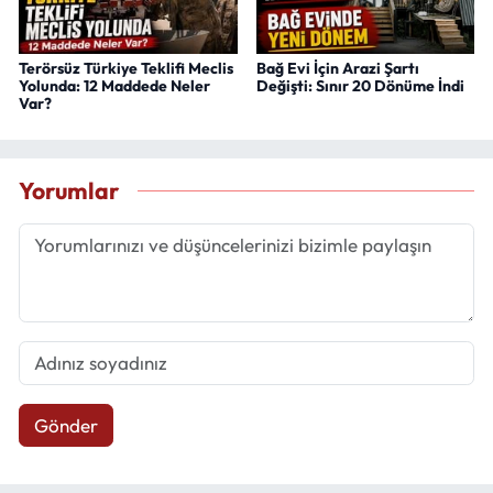
Terörsüz Türkiye Teklifi Meclis
Bağ Evi İçin Arazi Şartı
Yolunda: 12 Maddede Neler
Değişti: Sınır 20 Dönüme İndi
Var?
Yorumlar
Gönder