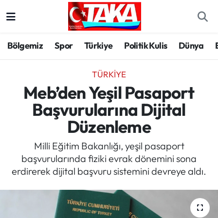
Bölgemiz
Trabzon Nöbetçi Eczaneler
Bölgemiz
Spor
Türkiye
Politik Kulis
Dünya
Spor
Trabzon Hava Durumu
TÜRKIYE
Türkiye
Trabzon Trafik Yoğunluk Haritası
Meb’den Yeşil Pasaport
Başvurularına Dijital
Kültür/Sanat
Süper Lig Puan Durumu ve Fikstür
Düzenleme
Politika
Tüm Manşetler
Milli Eğitim Bakanlığı, yeşil pasaport
başvurularında fiziki evrak dönemini sona
Politik Kulis
Son Dakika Haberleri
erdirerek dijital başvuru sistemini devreye aldı.
Dünya
Haber Arşivi
Magazin