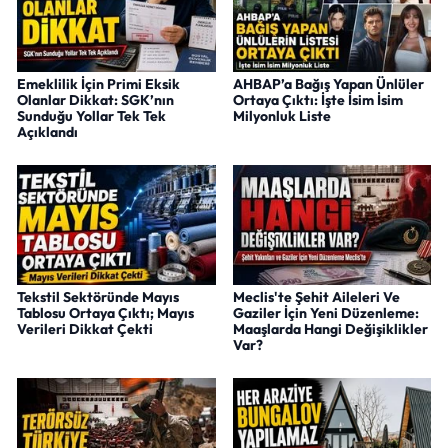
Emeklilik İçin Primi Eksik
AHBAP’a Bağış Yapan Ünlüler
Olanlar Dikkat: SGK’nın
Ortaya Çıktı: İşte İsim İsim
Sunduğu Yollar Tek Tek
Milyonluk Liste
Açıklandı
Tekstil Sektöründe Mayıs
Meclis'te Şehit Aileleri Ve
Tablosu Ortaya Çıktı; Mayıs
Gaziler İçin Yeni Düzenleme:
Verileri Dikkat Çekti
Maaşlarda Hangi Değişiklikler
Var?