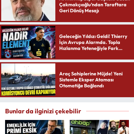
Çakmakçıoğlu’ndan Taraftara
Geri Dönüş Mesajı
Geleceğin Yıldızı Geldi! Thierry
İçin Avrupa Alarmda. Topla
Hızlanma Yeteneğiyle Fark
Yaratıyor
Araç Sahiplerine Müjde! Yeni
Sistemle Eksper Ataması
Otomatiğe Bağlandı
Bunlar da ilginizi çekebilir