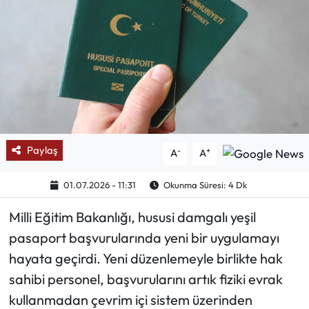
Mektup Galeri
Röportaj
Manşet
Köşe Yazıları
Paylaş
-
+
A
A
Karikatür Galeri
01.07.2026 - 11:31
Okunma Süresi: 4 Dk
BIK
Milli Eğitim Bakanlığı, hususi damgalı yeşil
ASTROLOJİ
pasaport başvurularında yeni bir uygulamayı
hayata geçirdi. Yeni düzenlemeyle birlikte hak
Spor Yazıları
sahibi personel, başvurularını artık fiziki evrak
kullanmadan çevrim içi sistem üzerinden
Mektup Galeri