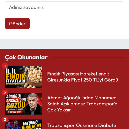
Gönder
Çok Okunanlar
1
Fındık Piyasası Hareketlendi:
Giresun’da Fiyat 250 TL’yi Gördü
2
Ahmet Ağaoğlu’ndan Mohamed
Salah Açıklaması: Trabzonspor’a
Çok Yakışır
3
Trabzonspor Ousmane Diabate