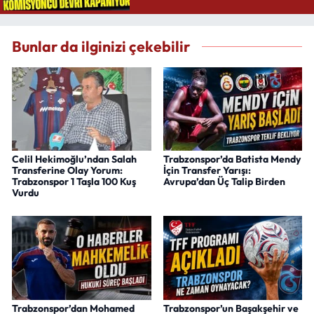
Bunlar da ilginizi çekebilir
Celil Hekimoğlu’ndan Salah
Trabzonspor’da Batista Mendy
Transferine Olay Yorum:
İçin Transfer Yarışı:
Trabzonspor 1 Taşla 100 Kuş
Avrupa’dan Üç Talip Birden
Vurdu
Trabzonspor’dan Mohamed
Trabzonspor’un Başakşehir ve