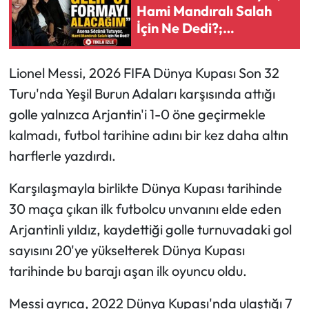
Hami Mandıralı Salah
İçin Ne Dedi?;
Ekonomi
“Trabzon’a Gelip 61
Formayı Alacağım”
Sağlık
Lionel Messi, 2026 FIFA Dünya Kupası Son 32
Turu'nda Yeşil Burun Adaları karşısında attığı
Turizm
golle yalnızca Arjantin'i 1-0 öne geçirmekle
kalmadı, futbol tarihine adını bir kez daha altın
Teknoloji
harflerle yazdırdı.
Karşılaşmayla birlikte Dünya Kupası tarihinde
30 maça çıkan ilk futbolcu unvanını elde eden
Arjantinli yıldız, kaydettiği golle turnuvadaki gol
sayısını 20'ye yükselterek Dünya Kupası
tarihinde bu barajı aşan ilk oyuncu oldu.
Messi ayrıca, 2022 Dünya Kupası'nda ulaştığı 7