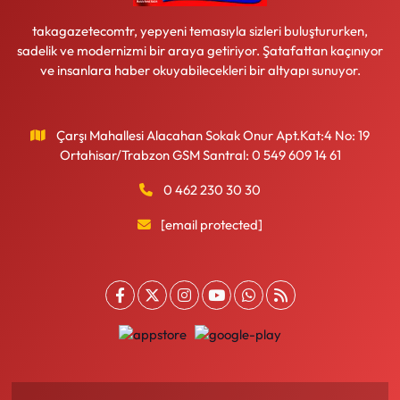
takagazetecomtr, yepyeni temasıyla sizleri buluştururken,
sadelik ve modernizmi bir araya getiriyor. Şatafattan kaçınıyor
ve insanlara haber okuyabilecekleri bir altyapı sunuyor.
Çarşı Mahallesi Alacahan Sokak Onur Apt.Kat:4 No: 19
Ortahisar/Trabzon GSM Santral: 0 549 609 14 61
0 462 230 30 30
[email protected]