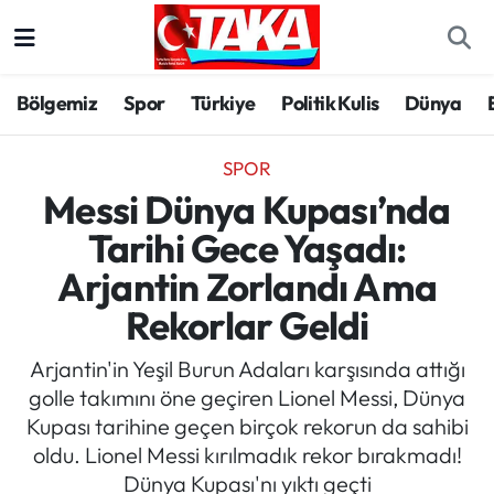
Bölgemiz
Trabzon Nöbetçi Eczaneler
Bölgemiz
Spor
Türkiye
Politik Kulis
Dünya
Spor
Trabzon Hava Durumu
SPOR
Türkiye
Trabzon Trafik Yoğunluk Haritası
Messi Dünya Kupası’nda
Tarihi Gece Yaşadı:
Kültür/Sanat
Süper Lig Puan Durumu ve Fikstür
Arjantin Zorlandı Ama
Politika
Tüm Manşetler
Rekorlar Geldi
Politik Kulis
Son Dakika Haberleri
Arjantin'in Yeşil Burun Adaları karşısında attığı
golle takımını öne geçiren Lionel Messi, Dünya
Dünya
Haber Arşivi
Kupası tarihine geçen birçok rekorun da sahibi
oldu. Lionel Messi kırılmadık rekor bırakmadı!
Magazin
Dünya Kupası'nı yıktı geçti