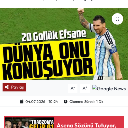
Mektup Galeri
Röportaj
Manşet
Köşe Yazıları
Karikatür Galeri
BIK
Paylaş
-
+
A
A
ASTROLOJİ
04.07.2026 - 10:24
Okunma Süresi: 1 Dk
Spor Yazıları
Asena Sözünü Tutuyor,
Mektup Galeri