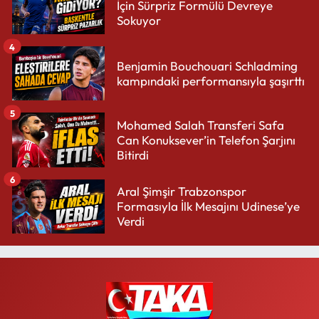
İçin Sürpriz Formülü Devreye
Sokuyor
4
Benjamin Bouchouari Schladming
kampındaki performansıyla şaşırttı
5
Mohamed Salah Transferi Safa
Can Konuksever’in Telefon Şarjını
Bitirdi
6
Aral Şimşir Trabzonspor
Formasıyla İlk Mesajını Udinese’ye
Verdi