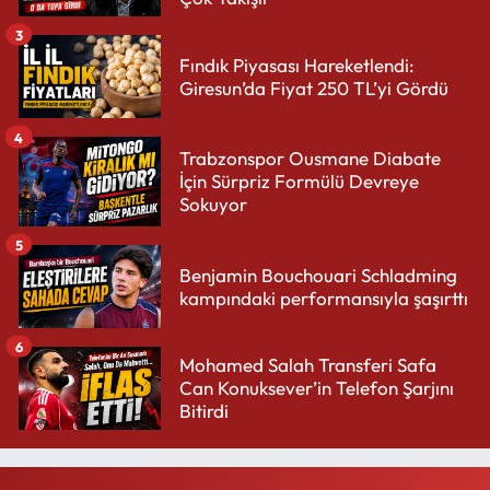
3
Fındık Piyasası Hareketlendi:
Giresun’da Fiyat 250 TL’yi Gördü
4
Trabzonspor Ousmane Diabate
İçin Sürpriz Formülü Devreye
Sokuyor
5
Benjamin Bouchouari Schladming
kampındaki performansıyla şaşırttı
6
Mohamed Salah Transferi Safa
Can Konuksever’in Telefon Şarjını
Bitirdi