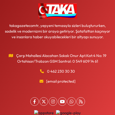
takagazetecomtr, yepyeni temasıyla sizleri buluştururken,
sadelik ve modernizmi bir araya getiriyor. Şatafattan kaçınıyor
ve insanlara haber okuyabilecekleri bir altyapı sunuyor.
Çarşı Mahallesi Alacahan Sokak Onur Apt.Kat:4 No: 19
Ortahisar/Trabzon GSM Santral: 0 549 609 14 61
0 462 230 30 30
[email protected]