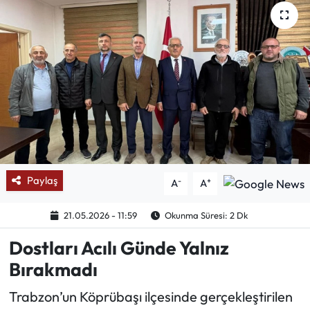
Mektup Galeri
Röportaj
Manşet
Köşe Yazıları
Karikatür Galeri
Paylaş
-
+
A
A
BIK
21.05.2026 - 11:59
Okunma Süresi: 2 Dk
ASTROLOJİ
Dostları Acılı Günde Yalnız
Bırakmadı
Spor Yazıları
Trabzon’un Köprübaşı ilçesinde gerçekleştirilen
Mektup Galeri