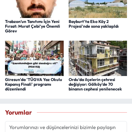
Trabzon’un Tanıtımı İçin Yeni
Bayburt'ta Eko Köy 2
Fırsat: Murat Çebi’ye Önemli
Projesi'nde sona yaklaşıldı
Görev
Giresun'da 'TÜGVA Yaz Okulu
Ordu'da ilçelerin çehresi
Kapanış Finali' programı
değişiyor: Gölköy'de 70
düzenlendi
binanın cephesi yenilenecek
Yorumlar