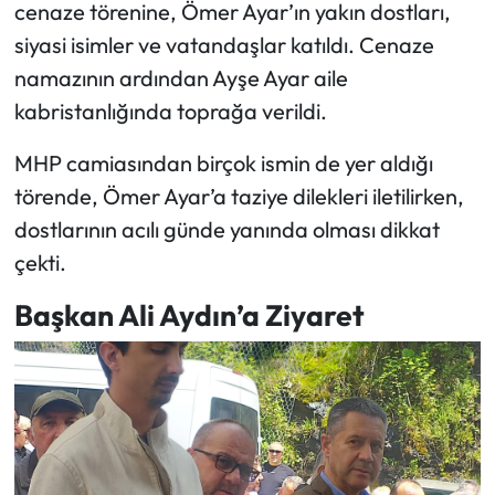
cenaze törenine, Ömer Ayar’ın yakın dostları,
siyasi isimler ve vatandaşlar katıldı. Cenaze
Ekonomi
namazının ardından Ayşe Ayar aile
Sağlık
kabristanlığında toprağa verildi.
MHP camiasından birçok ismin de yer aldığı
Turizm
törende, Ömer Ayar’a taziye dilekleri iletilirken,
Teknoloji
dostlarının acılı günde yanında olması dikkat
çekti.
Başkan Ali Aydın’a Ziyaret