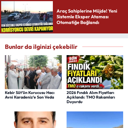
Araç Sahiplerine Müjde! Yeni
Sistemle Eksper Ataması
Otomatiğe Bağlandı
Bunlar da ilginizi çekebilir
Kebir Süt’ün Kurucusu Hacı
2026 Fındık Alım Fiyatları
Avni Karadeniz’e Son Veda
Açıklandı: TMO Rakamları
Duyurdu