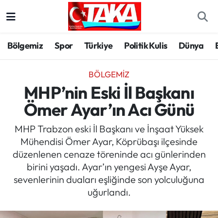
Bölgemiz
Trabzon Nöbetçi Eczaneler
Bölgemiz
Spor
Türkiye
Politik Kulis
Dünya
Spor
Trabzon Hava Durumu
BÖLGEMIZ
Türkiye
Trabzon Trafik Yoğunluk Haritası
MHP’nin Eski İl Başkanı
Ömer Ayar’ın Acı Günü
Kültür/Sanat
Süper Lig Puan Durumu ve Fikstür
MHP Trabzon eski İl Başkanı ve İnşaat Yüksek
Politika
Tüm Manşetler
Mühendisi Ömer Ayar, Köprübaşı ilçesinde
düzenlenen cenaze töreninde acı günlerinden
Politik Kulis
Son Dakika Haberleri
birini yaşadı. Ayar’ın yengesi Ayşe Ayar,
sevenlerinin duaları eşliğinde son yolculuğuna
Dünya
Haber Arşivi
uğurlandı.
Magazin