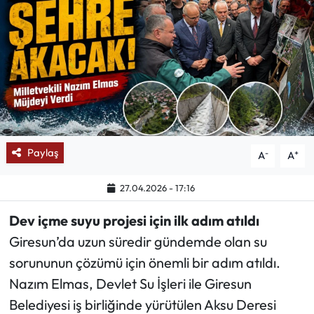
Mektup Galeri
Röportaj
Manşet
Köşe Yazıları
Paylaş
-
+
A
A
Karikatür Galeri
27.04.2026 - 17:16
BIK
Dev içme suyu projesi için ilk adım atıldı
ASTROLOJİ
Giresun’da uzun süredir gündemde olan su
sorununun çözümü için önemli bir adım atıldı.
Spor Yazıları
Nazım Elmas, Devlet Su İşleri ile Giresun
Belediyesi iş birliğinde yürütülen Aksu Deresi
Mektup Galeri