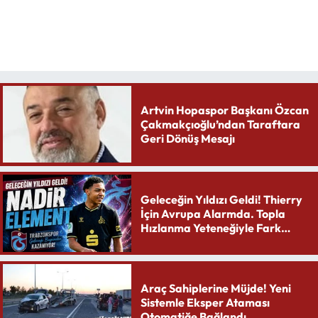
Artvin Hopaspor Başkanı Özcan
Çakmakçıoğlu’ndan Taraftara
Geri Dönüş Mesajı
Geleceğin Yıldızı Geldi! Thierry
İçin Avrupa Alarmda. Topla
Hızlanma Yeteneğiyle Fark
Yaratıyor
Araç Sahiplerine Müjde! Yeni
Sistemle Eksper Ataması
Otomatiğe Bağlandı