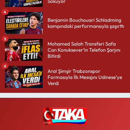
Sokuyor
4
Benjamin Bouchouari Schladming
kampındaki performansıyla şaşırttı
5
Mohamed Salah Transferi Safa
Can Konuksever’in Telefon Şarjını
Bitirdi
6
Aral Şimşir Trabzonspor
Formasıyla İlk Mesajını Udinese’ye
Verdi