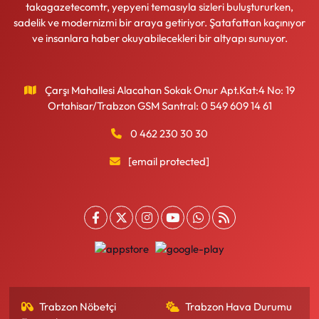
takagazetecomtr, yepyeni temasıyla sizleri buluştururken,
sadelik ve modernizmi bir araya getiriyor. Şatafattan kaçınıyor
ve insanlara haber okuyabilecekleri bir altyapı sunuyor.
Çarşı Mahallesi Alacahan Sokak Onur Apt.Kat:4 No: 19
Ortahisar/Trabzon GSM Santral: 0 549 609 14 61
0 462 230 30 30
[email protected]
Trabzon Nöbetçi
Trabzon Hava Durumu