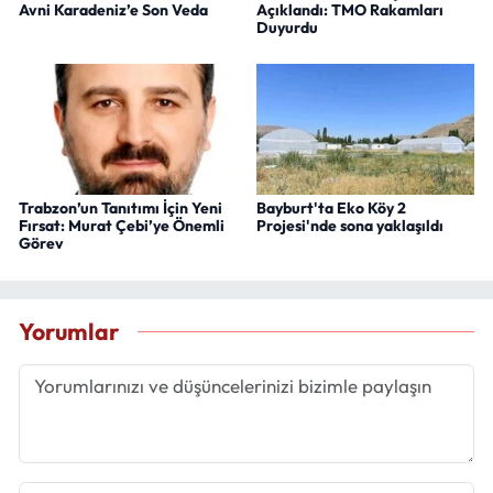
Avni Karadeniz’e Son Veda
Açıklandı: TMO Rakamları
Duyurdu
Trabzon’un Tanıtımı İçin Yeni
Bayburt'ta Eko Köy 2
Fırsat: Murat Çebi’ye Önemli
Projesi'nde sona yaklaşıldı
Görev
Yorumlar