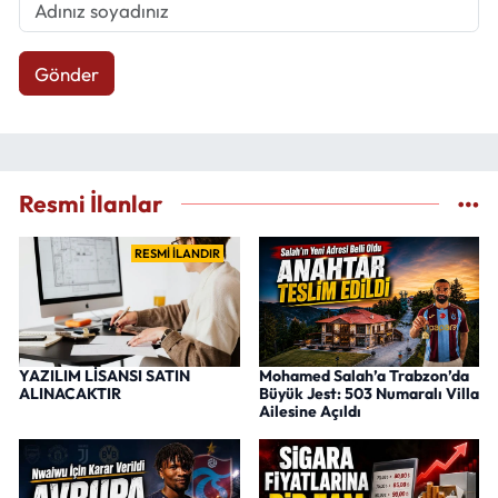
Gönder
Resmi İlanlar
RESMİ İLANDIR
YAZILIM LİSANSI SATIN
Mohamed Salah’a Trabzon’da
ALINACAKTIR
Büyük Jest: 503 Numaralı Villa
Ailesine Açıldı