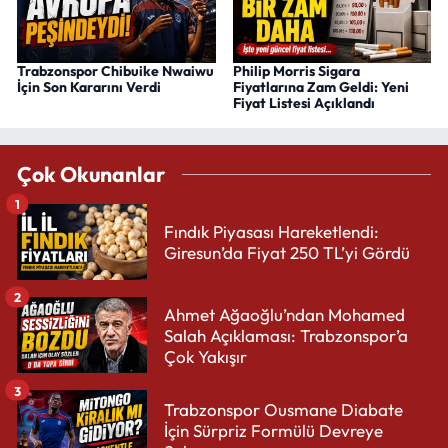
Trabzonspor Chibuike Nwaiwu
Philip Morris Sigara
İçin Son Kararını Verdi
Fiyatlarına Zam Geldi: Yeni
Fiyat Listesi Açıklandı
Çok Okunanlar
1
Fındık Piyasası Hareketlendi:
Giresun’da Fiyat 250 TL’yi Gördü
2
Ahmet Ağaoğlu’ndan Mohamed
Salah Açıklaması: Trabzonspor’a
Çok Yakışır
3
Trabzonspor Ousmane Diabate
İçin Sürpriz Formülü Devreye