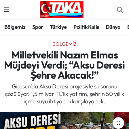
Bölgemiz
Trabzon Nöbetçi Eczaneler
Bölgemiz
Spor
Türkiye
Politik Kulis
Dünya
Spor
Trabzon Hava Durumu
BÖLGEMIZ
Türkiye
Trabzon Trafik Yoğunluk Haritası
Milletvekili Nazım Elmas
Müjdeyi Verdi; “Aksu Deresi
Kültür/Sanat
Süper Lig Puan Durumu ve Fikstür
Şehre Akacak!”
Politika
Tüm Manşetler
Giresun’da Aksu Deresi projesiyle su sorunu
çözülüyor. 1,5 milyar TL’lik yatırım, şehrin 50 yıllık
Politik Kulis
Son Dakika Haberleri
içme suyu ihtiyacını karşılayacak.
Dünya
Haber Arşivi
Magazin