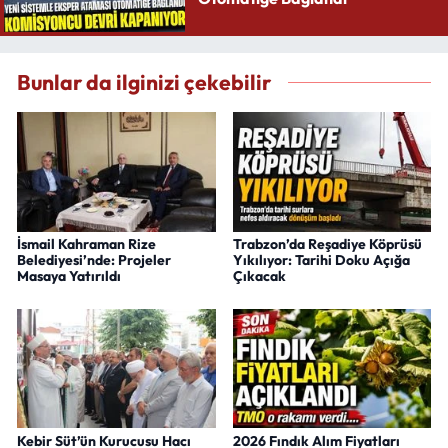
Bunlar da ilginizi çekebilir
İsmail Kahraman Rize
Trabzon’da Reşadiye Köprüsü
Belediyesi’nde: Projeler
Yıkılıyor: Tarihi Doku Açığa
Masaya Yatırıldı
Çıkacak
Kebir Süt’ün Kurucusu Hacı
2026 Fındık Alım Fiyatları