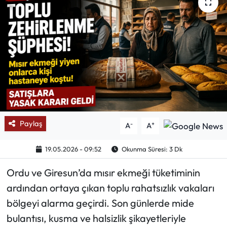
Mektup Galeri
Röportaj
Manşet
Köşe Yazıları
Karikatür Galeri
Paylaş
-
+
A
A
BIK
19.05.2026 - 09:52
Okunma Süresi: 3 Dk
Ordu ve Giresun’da mısır ekmeği tüketiminin
ASTROLOJİ
ardından ortaya çıkan toplu rahatsızlık vakaları
Spor Yazıları
bölgeyi alarma geçirdi. Son günlerde mide
bulantısı, kusma ve halsizlik şikayetleriyle
Mektup Galeri