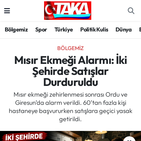
Bölgemiz
Trabzon Nöbetçi Eczaneler
Bölgemiz
Spor
Türkiye
Politik Kulis
Dünya
Spor
Trabzon Hava Durumu
BÖLGEMIZ
Türkiye
Trabzon Trafik Yoğunluk Haritası
Mısır Ekmeği Alarmı: İki
Şehirde Satışlar
Kültür/Sanat
Süper Lig Puan Durumu ve Fikstür
Durduruldu
Politika
Tüm Manşetler
Mısır ekmeği zehirlenmesi sonrası Ordu ve
Giresun’da alarm verildi. 60’tan fazla kişi
Politik Kulis
Son Dakika Haberleri
hastaneye başvururken satışlara geçici yasak
getirildi.
Dünya
Haber Arşivi
Magazin