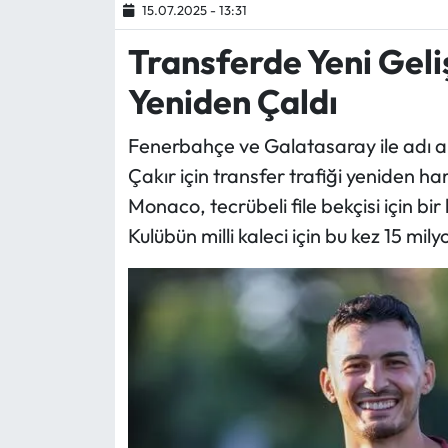
15.07.2025 - 13:31
Ekonomi
Transferde Yeni Gel
Yeniden Çaldı
Sağlık
Fenerbahçe ve Galatasaray ile adı 
Turizm
Çakır için transfer trafiği yeniden ha
Teknoloji
Monaco, tecrübeli file bekçisi için bi
Kulübün milli kaleci için bu kez 15 mily