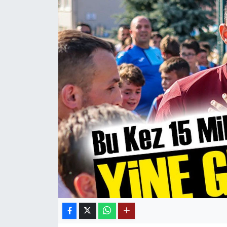
Mektup Galeri
Röportaj
Manşet
Köşe Yazıları
Karikatür Galeri
BIK
ASTROLOJİ
Spor Yazıları
Mektup Galeri