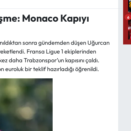
işme: Monaco Kapıyı
6
anıldıktan sonra gündemden düşen Uğurcan
reketlendi. Fransa Ligue 1 ekiplerinden
r kez daha Trabzonspor’un kapısını çaldı.
on euroluk bir teklif hazırladığı öğrenildi.