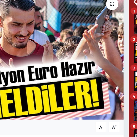
1
2
3
4
-
+
5
A
A