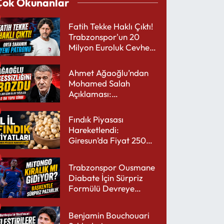
Çok Okunanlar
Fatih Tekke Haklı Çıktı!
Trabzonspor'un 20
Milyon Euroluk Cevheri
Parlıyor
Ahmet Ağaoğlu’ndan
Mohamed Salah
Açıklaması:
Trabzonspor’a Çok
Yakışır
Fındık Piyasası
Hareketlendi:
Giresun’da Fiyat 250
TL’yi Gördü
Trabzonspor Ousmane
Diabate İçin Sürpriz
Formülü Devreye
Sokuyor
Benjamin Bouchouari