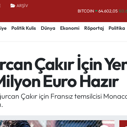
E
ARŞİV
DOLAR
47,5986
%0.
EURO
55,0700
%0
iye
Politik Kulis
Dünya
Ekonomi
Röportaj
Politika
STERLİN
64,2438
%0.
GRAM ALTIN
6513.94
%0.
BİST100
13.768
%
can Çakır İçin Ye
BITCOIN
64.602,05
%0.
Milyon Euro Hazır
ğurcan Çakır için Fransız temsilcisi Monac
.