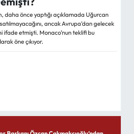
emişti?
n, daha önce yaptığı açıklamada Uğurcan
kle satılmayacağını, ancak Avrupa’dan gelecek
ni ifade etmişti. Monaco’nun teklifi bu
arak öne çıkıyor.
or Başkanı Özcan Çakmakçıoğlu’ndan