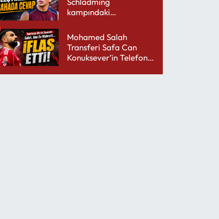
Schladming
kampındaki
performansıyla şaşırttı
Mohamed Salah
Transferi Safa Can
Konuksever’in Telefon
Şarjını Bitirdi