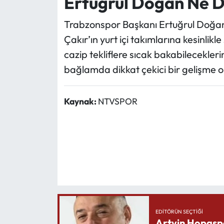
Ertuğrul Doğan Ne D
Trabzonspor Başkanı Ertuğrul Doğa
Çakır’ın yurt içi takımlarına kesinli
cazip tekliflere sıcak bakabilecekleri
bağlamda dikkat çekici bir gelişme ol
Kaynak:
NTVSPOR
EDITÖRÜN SEÇTIĞI
Artvin Hopasp