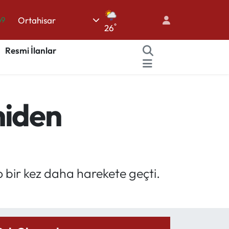
Ortahisar
06
°
26
.1
Resmi İlanlar
21
32
48
niden
69
o bir kez daha harekete geçti.