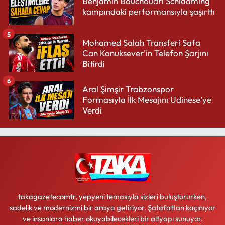
Benjamin Bouchouari Schladming
kampındaki performansıyla şaşırttı
5
Mohamed Salah Transferi Safa
Can Konuksever’in Telefon Şarjını
Bitirdi
6
Aral Şimşir Trabzonspor
Formasıyla İlk Mesajını Udinese’ye
Verdi
takagazetecomtr, yepyeni temasıyla sizleri buluştururken,
sadelik ve modernizmi bir araya getiriyor. Şatafattan kaçınıyor
ve insanlara haber okuyabilecekleri bir altyapı sunuyor.