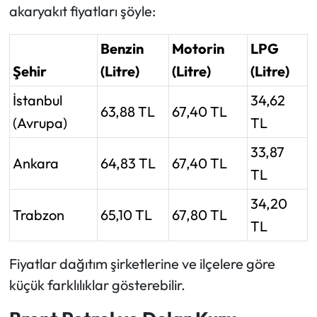
akaryakıt fiyatları şöyle:
Benzin
Motorin
LPG
Şehir
(Litre)
(Litre)
(Litre)
İstanbul
34,62
63,88 TL
67,40 TL
(Avrupa)
TL
33,87
Ankara
64,83 TL
67,40 TL
TL
34,20
Trabzon
65,10 TL
67,80 TL
TL
Fiyatlar dağıtım şirketlerine ve ilçelere göre
küçük farklılıklar gösterebilir.