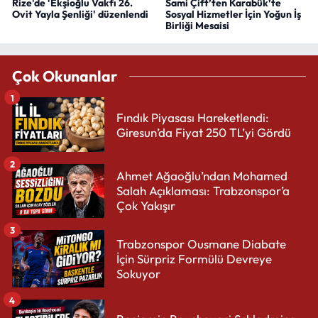
Rize'de 'Ekşioğlu Vakfı 26.
Sami Çift’ten Karabük’te
Ovit Yayla Şenliği' düzenlendi
Sosyal Hizmetler İçin Yoğun İş
Birliği Mesaisi
Çok Okunanlar
1
Fındık Piyasası Hareketlendi:
Giresun’da Fiyat 250 TL’yi Gördü
2
Ahmet Ağaoğlu’ndan Mohamed
Salah Açıklaması: Trabzonspor’a
Çok Yakışır
3
Trabzonspor Ousmane Diabate
İçin Sürpriz Formülü Devreye
Sokuyor
4