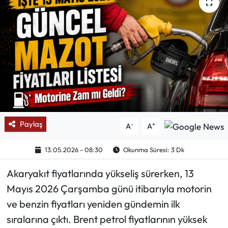
Mektup Galeri
Röportaj
Manşet
Köşe Yazıları
Karikatür Galeri
Paylaş
-
+
A
A
BIK
13.05.2026 - 08:30
Okunma Süresi: 3 Dk
Akaryakıt fiyatlarında yükseliş sürerken, 13
ASTROLOJİ
Mayıs 2026 Çarşamba günü itibarıyla motorin
Spor Yazıları
ve benzin fiyatları yeniden gündemin ilk
sıralarına çıktı. Brent petrol fiyatlarının yüksek
Mektup Galeri