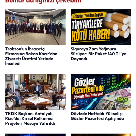
Bunlar da ilginizi çekebilir
Trabzon’un İhracatçı
Sigaraya Zam Yağmuru
Firmasına Bakan Kacır’dan
Sürüyor: Bir Paket 140 TL’ye
Ziyaret: Üretimi Yerinde
Dayandı
İnceledi
TKDK Başkanı Antalyalı
Dövizde Haftalık Yükseliş:
Rize’de: Kırsal Kalkınma
Gözler Pazartesi Açılışında
Projeleri Masaya Yatırıldı