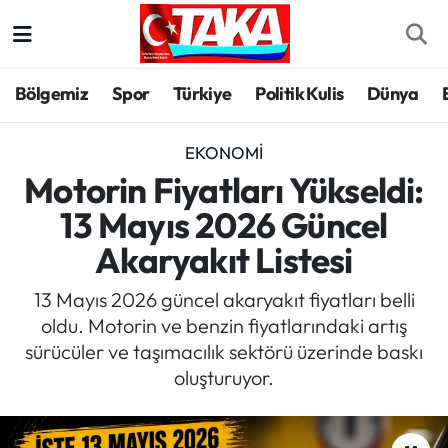
Bölgemiz
Trabzon Nöbetçi Eczaneler
Bölgemiz
Spor
Türkiye
Politik Kulis
Dünya
Spor
Trabzon Hava Durumu
EKONOMI
Türkiye
Trabzon Trafik Yoğunluk Haritası
Motorin Fiyatları Yükseldi:
13 Mayıs 2026 Güncel
Kültür/Sanat
Süper Lig Puan Durumu ve Fikstür
Akaryakıt Listesi
Politika
Tüm Manşetler
13 Mayıs 2026 güncel akaryakıt fiyatları belli
oldu. Motorin ve benzin fiyatlarındaki artış
Politik Kulis
Son Dakika Haberleri
sürücüler ve taşımacılık sektörü üzerinde baskı
oluşturuyor.
Dünya
Haber Arşivi
Magazin