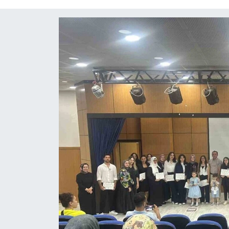
Mektup Galeri
Röportaj
Manşet
Köşe Yazıları
Karikatür Galeri
BIK
ASTROLOJİ
Spor Yazıları
Mektup Galeri