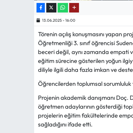
Ekonomi
13.06.2025 - 16:00
Sağlık
Törenin açılış konuşmasını yapan pro
Öğretmenliği 3. sınıf öğrencisi Sudena
Turizm
beceri değil, aynı zamanda empati ve 
Teknoloji
eğitim sürecine gösterilen yoğun ilgi
diliyle ilgili daha fazla imkan ve de
Öğrencilerden toplumsal sorumluluk
Projenin akademik danışmanı Doç. D
öğretmen adaylarının gösterdiği topl
projelerin eğitim fakültelerinde empat
sağladığını ifade etti.