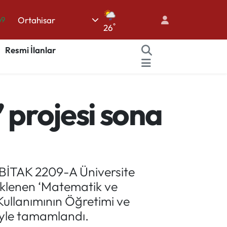
69
Ortahisar
°
26
06
Resmi İlanlar
.1
21
32
 projesi sona
48
ÜBİTAK 2209-A Üniversite
eklenen ‘Matematik ve
Kullanımının Öğretimi ve
niyle tamamlandı.