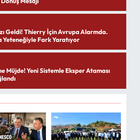
 Dönüş Mesajı
zı Geldi! Thierry İçin Avrupa Alarmda.
 Yeteneğiyle Fark Yaratıyor
ne Müjde! Yeni Sistemle Eksper Ataması
landı