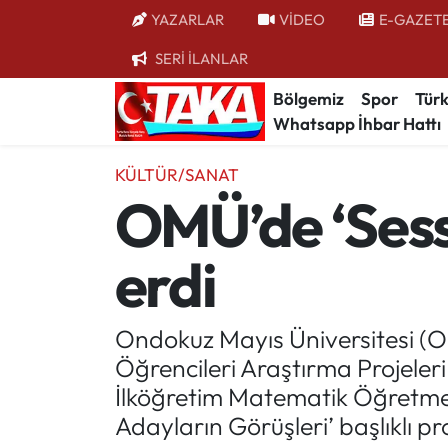
YAZARLAR
VİDEO
E-GAZET
SERİ İLANLAR
Bölgemiz
Trabzon Nöbetçi Eczaneler
Bölgemiz
Spor
Türk
Whatsapp İhbar Hattı
Spor
Trabzon Hava Durumu
KÜLTÜR/SANAT
Türkiye
Trabzon Trafik Yoğunluk Haritası
OMÜ’de ‘Sessi
Kültür/Sanat
Süper Lig Puan Durumu ve Fikstür
erdi
Politika
Tüm Manşetler
Politik Kulis
Son Dakika Haberleri
Ondokuz Mayıs Üniversitesi (O
Öğrencileri Araştırma Projel
Dünya
Haber Arşivi
İlköğretim Matematik Öğretmenl
Adayların Görüşleri’ başlıklı p
Magazin