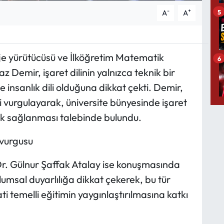
-
+
5
A
A
je yürütücüsü ve İlköğretim Matematik
6
z Demir, işaret dilinin yalnızca teknik bir
insanlık dili olduğuna dikkat çekti. Demir,
yi vurgulayarak, üniversite bünyesinde işaret
stek sağlanması talebinde bulundu.
 vurgusu
r. Gülnur Şaffak Atalay ise konuşmasında
umsal duyarlılığa dikkat çekerek, bu tür
i temelli eğitimin yaygınlaştırılmasına katkı