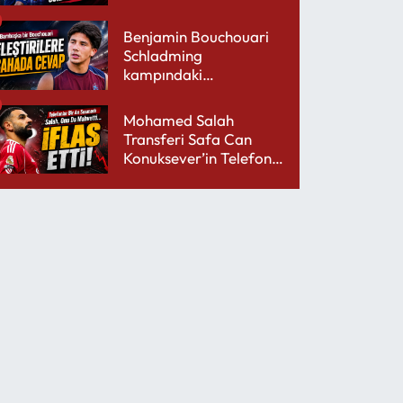
Sokuyor
Benjamin Bouchouari
Schladming
kampındaki
performansıyla şaşırttı
Mohamed Salah
Transferi Safa Can
Konuksever’in Telefon
Şarjını Bitirdi