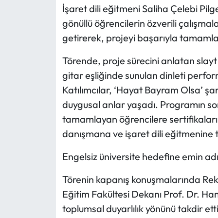
İşaret dili eğitmeni Saliha Çelebi Pilg
gönüllü öğrencilerin özverili çalışm
getirerek, projeyi başarıyla tamamlay
Törende, proje sürecini anlatan slayt 
gitar eşliğinde sunulan dinleti perfor
Katılımcılar, ‘Hayat Bayram Olsa’ şarkı
duygusal anlar yaşadı. Programın sonu
tamamlayan öğrencilere sertifikaları
danışmana ve işaret dili eğitmenine t
Engelsiz üniversite hedefine emin ad
Törenin kapanış konuşmalarında Rektö
Eğitim Fakültesi Dekanı Prof. Dr. Hamz
toplumsal duyarlılık yönünü takdir ett