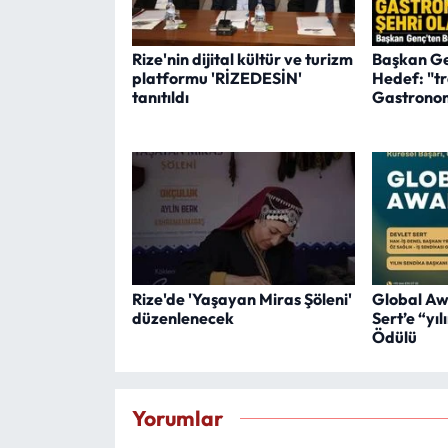
Rize'nin dijital kültür ve turizm
Başkan Ge
platformu 'RİZEDESİN'
Hedef: "t
tanıtıldı
Gastronom
Rize'de 'Yaşayan Miras Şöleni'
Global Aw
düzenlenecek
Sert’e “yı
Ödülü
Yorumlar