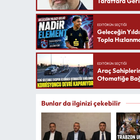
Taraftara Geri
EDITÖRÜN SEÇTIĞI
Geleceğin Yıldı
Topla Hızlanma
EDITÖRÜN SEÇTIĞI
Araç Sahipleri
Otomatiğe Bağ
Bunlar da ilginizi çekebilir