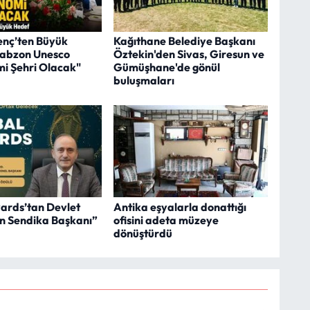
nç’ten Büyük
Kağıthane Belediye Başkanı
rabzon Unesco
Öztekin'den Sivas, Giresun ve
i Şehri Olacak"
Gümüşhane'de gönül
buluşmaları
ards’tan Devlet
Antika eşyalarla donattığı
lın Sendika Başkanı”
ofisini adeta müzeye
dönüştürdü