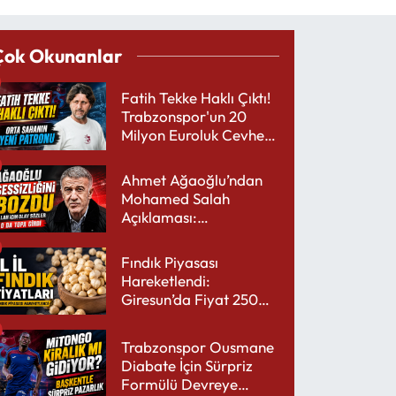
Çok Okunanlar
Fatih Tekke Haklı Çıktı!
Trabzonspor'un 20
Milyon Euroluk Cevheri
Parlıyor
Ahmet Ağaoğlu’ndan
Mohamed Salah
Açıklaması:
Trabzonspor’a Çok
Yakışır
Fındık Piyasası
Hareketlendi:
Giresun’da Fiyat 250
TL’yi Gördü
Trabzonspor Ousmane
Diabate İçin Sürpriz
Formülü Devreye