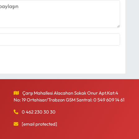
Çarşı Mahallesi Alacahan Sokak Onur Apt.Kat:4
No: 19 Ortahisar/Trabzon GSM Santral: 0 549 609 14 61
0 462 230 30 30
[email protected]