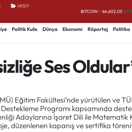
E
ARŞİV
BITCOIN
64.602,05
%0.
DOLAR
47,5986
%0.
iye
Politik Kulis
Dünya
Ekonomi
Röportaj
Politika
EURO
55,0700
%0
STERLİN
64,2438
%0.
GRAM ALTIN
6513.94
%0.
zliğe Ses Oldular’
BİST100
13.768
%
MÜ) Eğitim Fakültesi’nde yürütülen ve T
eri Destekleme Programı kapsamında dest
iği Adaylarına İşaret Dili ile Matematik 
roje, düzenlenen kapanış ve sertifika töre