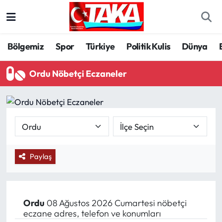
Bölgemiz
Trabzon Nöbetçi Eczaneler
Bölgemiz
Spor
Türkiye
Politik Kulis
Dünya
Spor
Trabzon Hava Durumu
Ordu Nöbetçi Eczaneler
Türkiye
Trabzon Trafik Yoğunluk Haritası
Kültür/Sanat
Süper Lig Puan Durumu ve Fikstür
Politika
Tüm Manşetler
Paylaş
Politik Kulis
Son Dakika Haberleri
Dünya
Haber Arşivi
Ordu
08 Ağustos 2026 Cumartesi nöbetçi
eczane adres, telefon ve konumları
Magazin