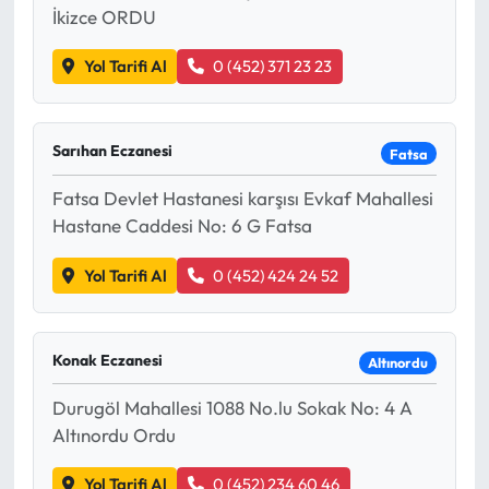
İkizce ORDU
Ekonomi
Yol Tarifi Al
0 (452) 371 23 23
Sağlık
Sarıhan Eczanesi
Fatsa
Turizm
Fatsa Devlet Hastanesi karşısı Evkaf Mahallesi
Teknoloji
Hastane Caddesi No: 6 G Fatsa
Yol Tarifi Al
0 (452) 424 24 52
Konak Eczanesi
Altınordu
Durugöl Mahallesi 1088 No.lu Sokak No: 4 A
Altınordu Ordu
Yol Tarifi Al
0 (452) 234 60 46