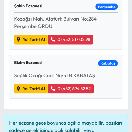
Şahin Eczanesi
Perşembe
Kozağzı Mah. Atatürk Bulvarı No:284
Perşembe ORDU
Yol Tarifi Al
0 (452) 517 02 98
Bizim Eczanesi
Kabataş
Sağlık Ocağı Cad. No:31 B KABATAŞ
Yol Tarifi Al
0 (452) 694 52 52
Her eczane gece boyunca açık olmayabilir, bazıları
sadece gerektiğinde açık kalabilir veya