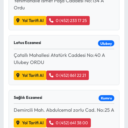
Yenimahalle ismet Paşa Caddesi No:134 A
Ordu
Yol Tarifi Al
0 (452) 233 17 25
Lotus Eczanesi
Ulubey
Çatallı Mahallesi Atatürk Caddesi No:40 A
Ulubey ORDU
Yol Tarifi Al
0 (452) 861 22 21
Sağlık Eczanesi
Kumru
Demircili Mah. Abdulcemal zorlu Cad. No:25 A
Yol Tarifi Al
0 (452) 641 38 00