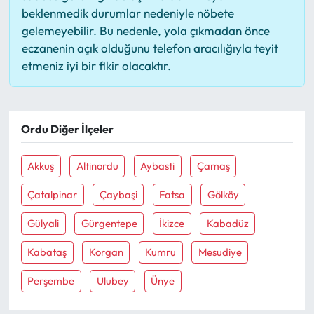
beklenmedik durumlar nedeniyle nöbete
gelemeyebilir. Bu nedenle, yola çıkmadan önce
eczanenin açık olduğunu telefon aracılığıyla teyit
etmeniz iyi bir fikir olacaktır.
Ordu Diğer İlçeler
Akkuş
Altinordu
Aybasti
Çamaş
Çatalpinar
Çaybaşi
Fatsa
Gölköy
Gülyali
Gürgentepe
İkizce
Kabadüz
Kabataş
Korgan
Kumru
Mesudiye
Perşembe
Ulubey
Ünye