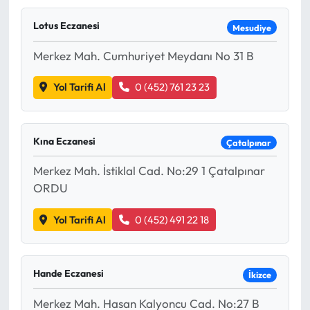
Mektup Galeri
Lotus Eczanesi
Mesudiye
Merkez Mah. Cumhuriyet Meydanı No 31 B
Röportaj
Yol Tarifi Al
0 (452) 761 23 23
Manşet
Köşe Yazıları
Kına Eczanesi
Çatalpınar
Karikatür Galeri
Merkez Mah. İstiklal Cad. No:29 1 Çatalpınar
ORDU
BIK
Yol Tarifi Al
0 (452) 491 22 18
ASTROLOJİ
Spor Yazıları
Hande Eczanesi
İkizce
Merkez Mah. Hasan Kalyoncu Cad. No:27 B
Mektup Galeri