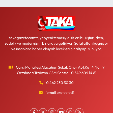
takagazetecomtr, yepyeni temasıyla sizleri buluştururken,
sadelik ve modernizmi bir araya getiriyor. Şatafattan kaçınıyor
ve insanlara haber okuyabilecekleri bir altyapı sunuyor.
Çarşı Mahallesi Alacahan Sokak Onur Apt.Kat:4 No: 19
Ortahisar/Trabzon GSM Santral: 0 549 609 14 61
0 462 230 30 30
[email protected]