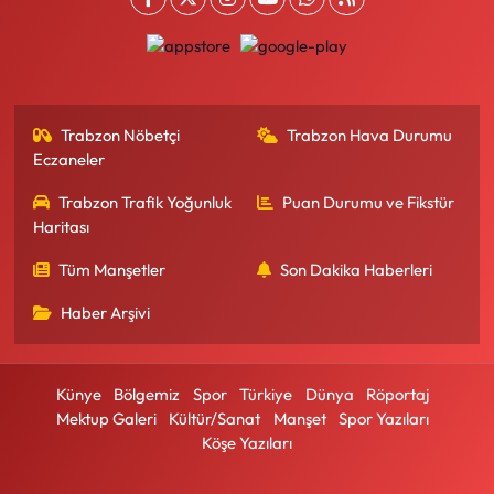
Trabzon Nöbetçi
Trabzon Hava Durumu
Eczaneler
Trabzon Trafik Yoğunluk
Puan Durumu ve Fikstür
Haritası
Tüm Manşetler
Son Dakika Haberleri
Haber Arşivi
Künye
Bölgemiz
Spor
Türkiye
Dünya
Röportaj
Mektup Galeri
Kültür/Sanat
Manşet
Spor Yazıları
Köşe Yazıları