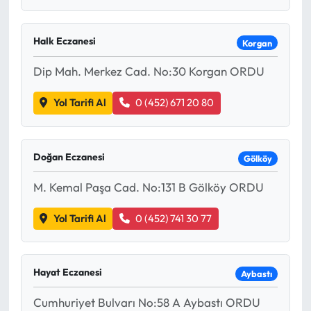
Halk Eczanesi
Korgan
Dip Mah. Merkez Cad. No:30 Korgan ORDU
Yol Tarifi Al
0 (452) 671 20 80
Doğan Eczanesi
Gölköy
M. Kemal Paşa Cad. No:131 B Gölköy ORDU
Yol Tarifi Al
0 (452) 741 30 77
Hayat Eczanesi
Aybastı
Cumhuriyet Bulvarı No:58 A Aybastı ORDU