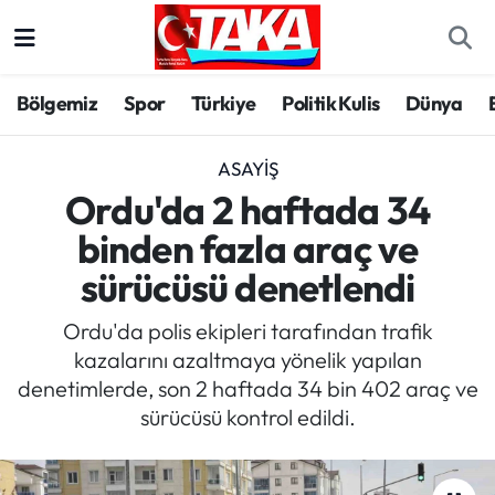
Bölgemiz
Trabzon Nöbetçi Eczaneler
Bölgemiz
Spor
Türkiye
Politik Kulis
Dünya
Spor
Trabzon Hava Durumu
ASAYIŞ
Türkiye
Trabzon Trafik Yoğunluk Haritası
Ordu'da 2 haftada 34
binden fazla araç ve
Kültür/Sanat
Süper Lig Puan Durumu ve Fikstür
sürücüsü denetlendi
Politika
Tüm Manşetler
Ordu'da polis ekipleri tarafından trafik
kazalarını azaltmaya yönelik yapılan
Politik Kulis
Son Dakika Haberleri
denetimlerde, son 2 haftada 34 bin 402 araç ve
sürücüsü kontrol edildi.
Dünya
Haber Arşivi
Magazin