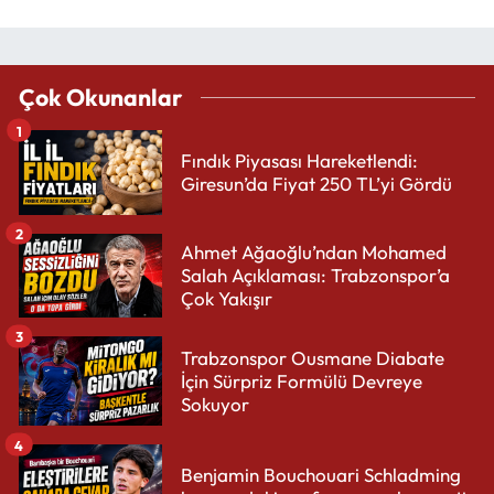
Çok Okunanlar
1
Fındık Piyasası Hareketlendi:
Giresun’da Fiyat 250 TL’yi Gördü
2
Ahmet Ağaoğlu’ndan Mohamed
Salah Açıklaması: Trabzonspor’a
Çok Yakışır
3
Trabzonspor Ousmane Diabate
İçin Sürpriz Formülü Devreye
Sokuyor
4
Benjamin Bouchouari Schladming