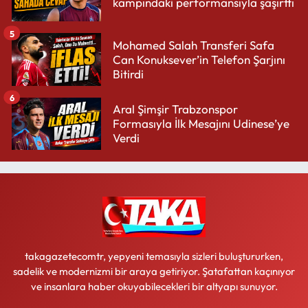
kampındaki performansıyla şaşırttı
5
Mohamed Salah Transferi Safa
Can Konuksever’in Telefon Şarjını
Bitirdi
6
Aral Şimşir Trabzonspor
Formasıyla İlk Mesajını Udinese’ye
Verdi
takagazetecomtr, yepyeni temasıyla sizleri buluştururken,
sadelik ve modernizmi bir araya getiriyor. Şatafattan kaçınıyor
ve insanlara haber okuyabilecekleri bir altyapı sunuyor.