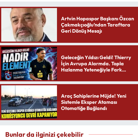
Artvin Hopaspor Başkanı Özcan
Çakmakçıoğlu’ndan Taraftara
Geri Dönüş Mesajı
Geleceğin Yıldızı Geldi! Thierry
İçin Avrupa Alarmda. Topla
Hızlanma Yeteneğiyle Fark
Yaratıyor
Araç Sahiplerine Müjde! Yeni
Sistemle Eksper Ataması
Otomatiğe Bağlandı
Bunlar da ilginizi çekebilir