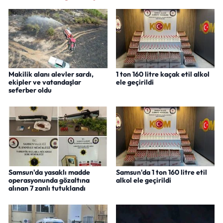
Makilik alanı alevler sardı,
1 ton 160 litre kaçak etil alkol
ekipler ve vatandaşlar
ele geçirildi
seferber oldu
Samsun'da yasaklı madde
Samsun'da 1 ton 160 litre etil
operasyonunda gözaltına
alkol ele geçirildi
alınan 7 zanlı tutuklandı