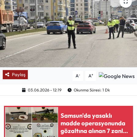
Mektup Galeri
Röportaj
Manşet
Köşe Yazıları
Karikatür Galeri
Paylaş
-
+
A
A
BIK
03.06.2026 - 12:19
Okunma Süresi: 1 Dk
ASTROLOJİ
Samsun'da yasaklı
Spor Yazıları
madde operasyonunda
gözaltına alınan 7 zanlı
Mektup Galeri