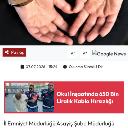
Mektup Galeri
Röportaj
Manşet
Paylaş
-
+
A
A
Köşe Yazıları
07.07.2026 - 15:24
Okunma Süresi: 1 Dk
Karikatür Galeri
BIK
Okul İnşaatında 650 Bin
ASTROLOJİ
Liralık Kablo Hırsızlığı
Spor Yazıları
İl Emniyet Müdürlüğü Asayiş Şube Müdürlüğü
Mektup Galeri