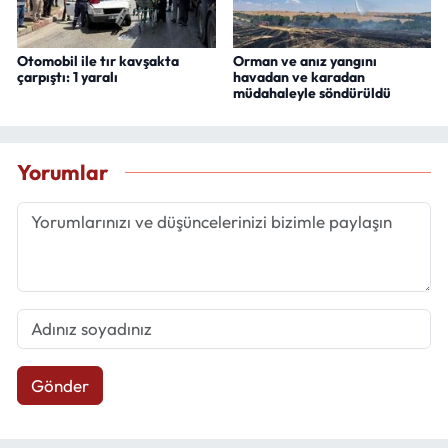
Otomobil ile tır kavşakta
Orman ve anız yangını
çarpıştı: 1 yaralı
havadan ve karadan
müdahaleyle söndürüldü
Yorumlar
Gönder