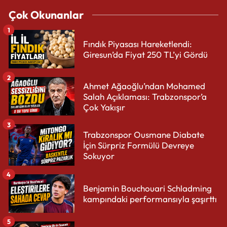
Çok Okunanlar
1
Fındık Piyasası Hareketlendi:
Giresun’da Fiyat 250 TL’yi Gördü
2
Ahmet Ağaoğlu’ndan Mohamed
Salah Açıklaması: Trabzonspor’a
Çok Yakışır
3
Trabzonspor Ousmane Diabate
İçin Sürpriz Formülü Devreye
Sokuyor
4
Benjamin Bouchouari Schladming
kampındaki performansıyla şaşırttı
5