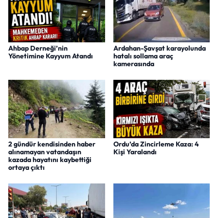
Ahbap Derneği’nin
Ardahan-Şavşat karayolunda
Yönetimine Kayyum Atandı
hatalı sollama araç
kamerasında
2 gündür kendisinden haber
Ordu’da Zincirleme Kaza: 4
alınamayan vatandaşın
Kişi Yaralandı
kazada hayatını kaybettiği
ortaya çıktı