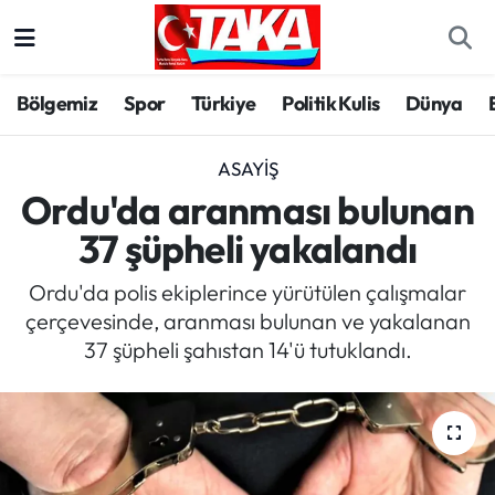
Bölgemiz
Trabzon Nöbetçi Eczaneler
Bölgemiz
Spor
Türkiye
Politik Kulis
Dünya
Spor
Trabzon Hava Durumu
ASAYIŞ
Türkiye
Trabzon Trafik Yoğunluk Haritası
Ordu'da aranması bulunan
37 şüpheli yakalandı
Kültür/Sanat
Süper Lig Puan Durumu ve Fikstür
Ordu'da polis ekiplerince yürütülen çalışmalar
Politika
Tüm Manşetler
çerçevesinde, aranması bulunan ve yakalanan
37 şüpheli şahıstan 14'ü tutuklandı.
Politik Kulis
Son Dakika Haberleri
Dünya
Haber Arşivi
Magazin