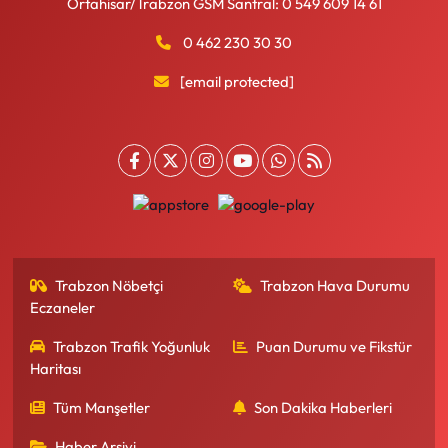
Ortahisar/Trabzon GSM Santral: 0 549 609 14 61
0 462 230 30 30
[email protected]
Trabzon Nöbetçi
Trabzon Hava Durumu
Eczaneler
Trabzon Trafik Yoğunluk
Puan Durumu ve Fikstür
Haritası
Tüm Manşetler
Son Dakika Haberleri
Haber Arşivi