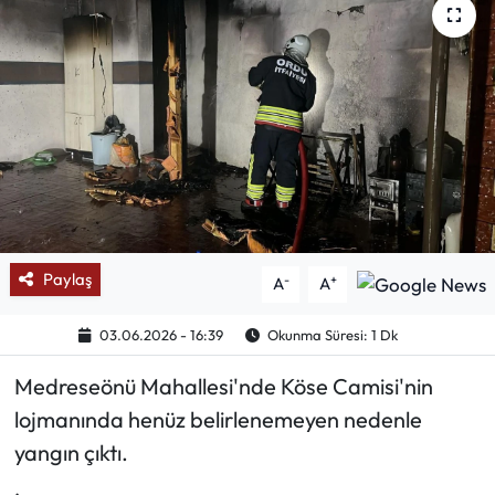
Mektup Galeri
Röportaj
Manşet
Köşe Yazıları
Karikatür Galeri
Paylaş
-
+
A
A
BIK
03.06.2026 - 16:39
Okunma Süresi: 1 Dk
ASTROLOJİ
Medreseönü Mahallesi'nde Köse Camisi'nin
lojmanında henüz belirlenemeyen nedenle
Spor Yazıları
yangın çıktı.
Mektup Galeri