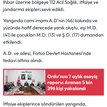
İhbar üzerine bölgeye 112 Acil Sağlık, itfaiye ve
jandarma ekipleri sevk edildi.
Ekonomi
Yangında cami imamı A.D'nin (46) kolunda ve
Sağlık
yüzünde hafif derecede yanık oluştu, eşi M.D.
(41) ile çocukları M.D. (13) ve Ş.D. (17) dumandan
Turizm
etkilendi.
Teknoloji
A.D. ve ailesi, Fatsa Devlet Hastanesi'nde
tedavi altına alındı.
Ordu'nun 7 aylık asayiş
raporu: Aranan 5 bin
296 kişi yakalandı
İtfaiye ekiplerince söndürülen yangında,