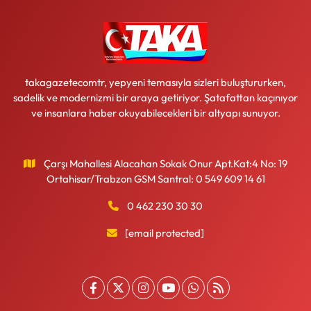
takagazetecomtr, yepyeni temasıyla sizleri buluştururken,
sadelik ve modernizmi bir araya getiriyor. Şatafattan kaçınıyor
ve insanlara haber okuyabilecekleri bir altyapı sunuyor.
Çarşı Mahallesi Alacahan Sokak Onur Apt.Kat:4 No: 19
Ortahisar/Trabzon GSM Santral: 0 549 609 14 61
0 462 230 30 30
[email protected]