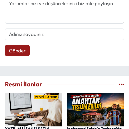
Gönder
Resmi İlanlar
RESMİ İLANDIR
YAZILIM LİSANSI SATIN
Mohamed Salah’a Trabzon’da