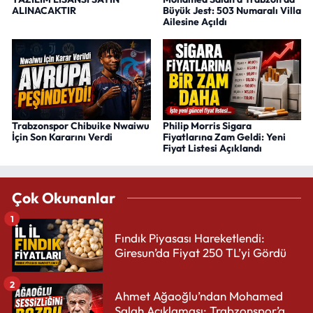
ALINACAKTIR
Büyük Jest: 503 Numaralı Villa
Ailesine Açıldı
Trabzonspor Chibuike Nwaiwu
Philip Morris Sigara
İçin Son Kararını Verdi
Fiyatlarına Zam Geldi: Yeni
Fiyat Listesi Açıklandı
Çok Okunanlar
1
Fındık Piyasası Hareketlendi:
Giresun’da Fiyat 250 TL’yi Gördü
2
Ahmet Ağaoğlu’ndan Mohamed
Salah Açıklaması: Trabzonspor’a