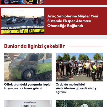
Yaratıyor
Araç Sahiplerine Müjde! Yeni
Sistemle Eksper Ataması
Otomatiğe Bağlandı
Bunlar da ilginizi çekebilir
Otluk alandaki yangında toplu
Ordu'da motosiklet
taşıma aracı hasar gördü
sürücülerine güvenli sürüş
eğitimi