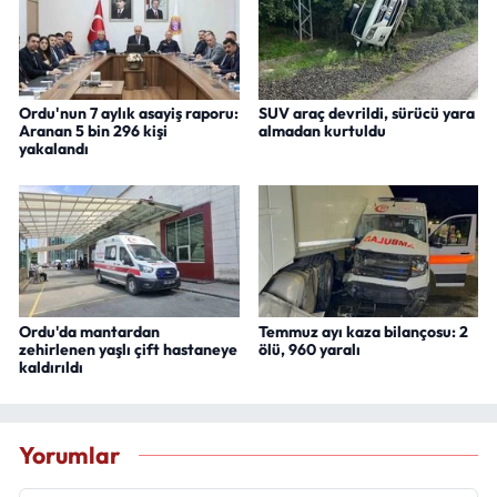
Ordu'nun 7 aylık asayiş raporu:
SUV araç devrildi, sürücü yara
Aranan 5 bin 296 kişi
almadan kurtuldu
yakalandı
Ordu'da mantardan
Temmuz ayı kaza bilançosu: 2
zehirlenen yaşlı çift hastaneye
ölü, 960 yaralı
kaldırıldı
Yorumlar