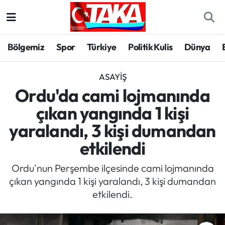
Bölgemiz
Trabzon Nöbetçi Eczaneler
Bölgemiz
Spor
Türkiye
Politik Kulis
Dünya
Spor
Trabzon Hava Durumu
ASAYIŞ
Türkiye
Trabzon Trafik Yoğunluk Haritası
Ordu'da cami lojmanında
çıkan yangında 1 kişi
Kültür/Sanat
Süper Lig Puan Durumu ve Fikstür
yaralandı, 3 kişi dumandan
Politika
Tüm Manşetler
etkilendi
Politik Kulis
Son Dakika Haberleri
Ordu'nun Perşembe ilçesinde cami lojmanında
çıkan yangında 1 kişi yaralandı, 3 kişi dumandan
Dünya
Haber Arşivi
etkilendi.
Magazin