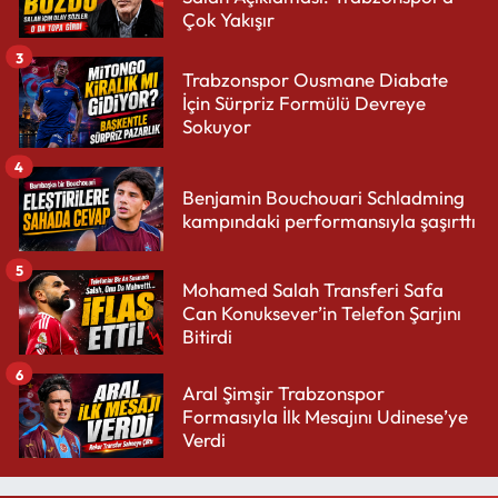
Çok Yakışır
3
Trabzonspor Ousmane Diabate
İçin Sürpriz Formülü Devreye
Sokuyor
4
Benjamin Bouchouari Schladming
kampındaki performansıyla şaşırttı
5
Mohamed Salah Transferi Safa
Can Konuksever’in Telefon Şarjını
Bitirdi
6
Aral Şimşir Trabzonspor
Formasıyla İlk Mesajını Udinese’ye
Verdi