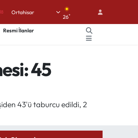
18
Ortahisar
°
26
18
Resmi İlanlar
32
38
03
esi: 45
14
den 43'ü taburcu edildi, 2