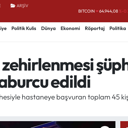
E
ARŞİV
BITCOIN
64.944,08
%-0.
DOLAR
47,7436
%0.
iye
Politik Kulis
Dünya
Ekonomi
Röportaj
Politika
EURO
55,2510
%0.
STERLİN
64,4811
%0.
GRAM ALTIN
6660.55
%0.
zehirlenmesi şüph
BİST100
13.779
%-
taburcu edildi
esiyle hastaneye başvuran toplam 45 kişi