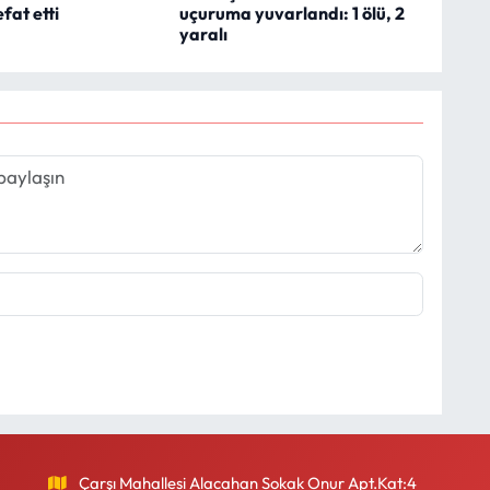
fat etti
uçuruma yuvarlandı: 1 ölü, 2
yaralı
Çarşı Mahallesi Alacahan Sokak Onur Apt.Kat:4