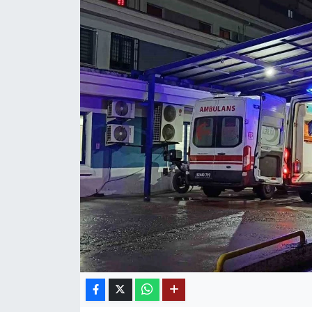
Mektup Galeri
Röportaj
Manşet
Köşe Yazıları
Karikatür Galeri
BIK
ASTROLOJİ
Spor Yazıları
Mektup Galeri