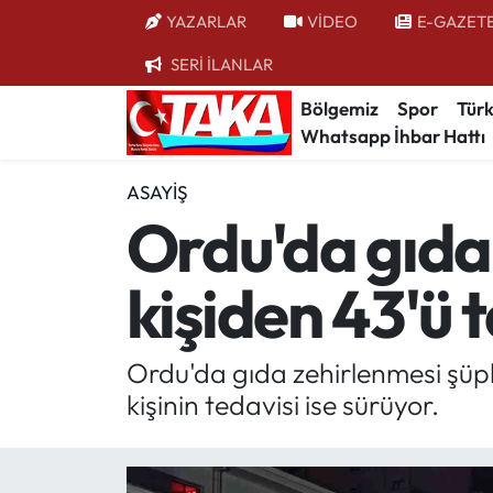
YAZARLAR
VİDEO
E-GAZET
SERİ İLANLAR
Bölgemiz
Trabzon Nöbetçi Eczaneler
Bölgemiz
Spor
Türk
Whatsapp İhbar Hattı
Spor
Trabzon Hava Durumu
ASAYIŞ
Türkiye
Trabzon Trafik Yoğunluk Haritası
Ordu'da gıda 
Kültür/Sanat
Süper Lig Puan Durumu ve Fikstür
kişiden 43'ü 
Politika
Tüm Manşetler
Politik Kulis
Son Dakika Haberleri
Ordu'da gıda zehirlenmesi şüph
kişinin tedavisi ise sürüyor.
Dünya
Haber Arşivi
Magazin