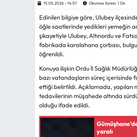
15.05.2026 - 14:57
Okunma Süresi: 1 Dk
Ekonomi
Edinilen bilgiye göre, Ulubey ilçesinde
öğle saatlerinde yedikleri yemeğin ar
Sağlık
şikayetiyle Ulubey, Altınordu ve Fatsa
fabrikada karalahana çorbası, bulgur 
Turizm
öğrenildi.
Teknoloji
Konuya ilişkin Ordu İl Sağlık Müdürl
bazı vatandaşların süreç içerisinde f
ettiği belirtildi. Açıklamada, yapıla
tedavilerinin müşahede altında sürdür
olduğu ifade edildi.
Gümüşhane'de 
yaralı