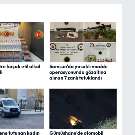
itre kaçak etil alkol
Samsun'da yasaklı madde
di
operasyonunda gözaltına
alınan 7 zanlı tutuklandı
ene tutunan kadın
Gümüşhane'de otomobil