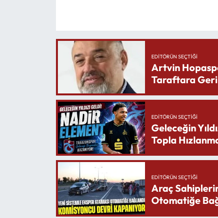
EDITÖRÜN SEÇTIĞI
Artvin Hopasp
Taraftara Geri
EDITÖRÜN SEÇTIĞI
Geleceğin Yıldı
Topla Hızlanma
EDITÖRÜN SEÇTIĞI
Araç Sahipleri
Otomatiğe Bağ