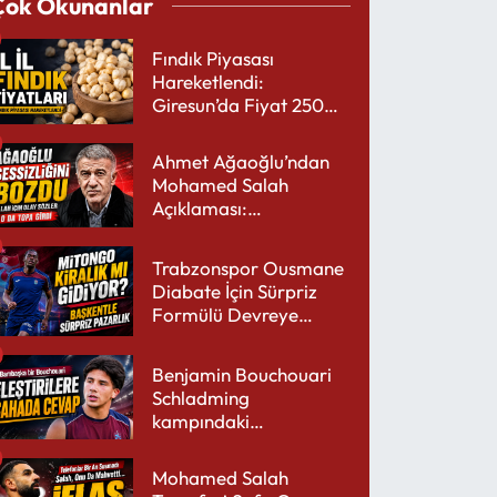
Çok Okunanlar
Fındık Piyasası
Hareketlendi:
Giresun’da Fiyat 250
TL’yi Gördü
Ahmet Ağaoğlu’ndan
Mohamed Salah
Açıklaması:
Trabzonspor’a Çok
Yakışır
Trabzonspor Ousmane
Diabate İçin Sürpriz
Formülü Devreye
Sokuyor
Benjamin Bouchouari
Schladming
kampındaki
performansıyla şaşırttı
Mohamed Salah