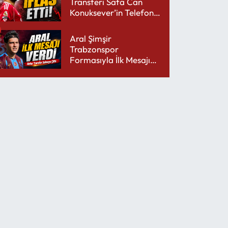
Transferi Safa Can
Konuksever’in Telefon
Şarjını Bitirdi
Aral Şimşir
Trabzonspor
Formasıyla İlk Mesajını
Udinese’ye Verdi