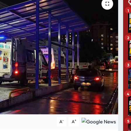
1
2
3
4
-
+
5
A
A