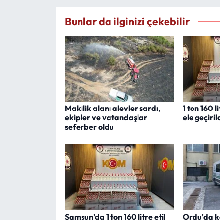
Bunlar da ilginizi çekebilir
Makilik alanı alevler sardı,
1 ton 160 l
ekipler ve vatandaşlar
ele geçiril
seferber oldu
Samsun'da 1 ton 160 litre etil
Ordu'da k