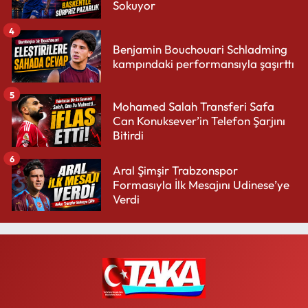
Sokuyor
4
Benjamin Bouchouari Schladming
kampındaki performansıyla şaşırttı
5
Mohamed Salah Transferi Safa
Can Konuksever’in Telefon Şarjını
Bitirdi
6
Aral Şimşir Trabzonspor
Formasıyla İlk Mesajını Udinese’ye
Verdi