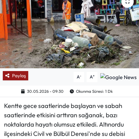
Mektup Galeri
Röportaj
Manşet
Köşe Yazıları
Karikatür Galeri
Paylaş
-
+
A
A
BIK
30.05.2026 - 09:30
Okunma Süresi: 1 Dk
Kentte gece saatlerinde başlayan ve sabah
ASTROLOJİ
saatlerinde etkisini arttıran sağanak, bazı
Spor Yazıları
noktalarda hayatı olumsuz etkiledi. Altınordu
ilçesindeki Civil ve Bülbül Deresi'nde su debisi
Mektup Galeri