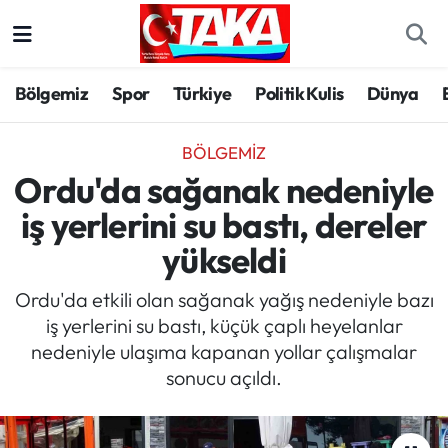
Bölgemiz
Trabzon Nöbetçi Eczaneler
Bölgemiz
Spor
Türkiye
Politik Kulis
Dünya
Spor
Trabzon Hava Durumu
BÖLGEMIZ
Türkiye
Trabzon Trafik Yoğunluk Haritası
Ordu'da sağanak nedeniyle
iş yerlerini su bastı, dereler
Kültür/Sanat
Süper Lig Puan Durumu ve Fikstür
yükseldi
Politika
Tüm Manşetler
Ordu'da etkili olan sağanak yağış nedeniyle bazı
iş yerlerini su bastı, küçük çaplı heyelanlar
Politik Kulis
Son Dakika Haberleri
nedeniyle ulaşıma kapanan yollar çalışmalar
sonucu açıldı.
Dünya
Haber Arşivi
Magazin