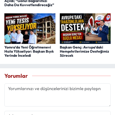
Açıldı; “Gönül Bağlarımızı
Daha Da Kuvvetlendireceğiz”
Yomra’da Yeni Öğretmenevi
Başkan Genç: Avrupa’daki
Hızla Yükseliyor: Başkan Bıyık
Hemşehrilerimize Desteğimiz
Yerinde İnceledi
Sürecek
Yorumlar