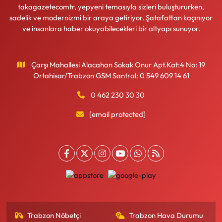
takagazetecomtr, yepyeni temasıyla sizleri buluştururken,
sadelik ve modernizmi bir araya getiriyor. Şatafattan kaçınıyor
ve insanlara haber okuyabilecekleri bir altyapı sunuyor.
Çarşı Mahallesi Alacahan Sokak Onur Apt.Kat:4 No: 19
Ortahisar/Trabzon GSM Santral: 0 549 609 14 61
0 462 230 30 30
[email protected]
Trabzon Nöbetçi
Trabzon Hava Durumu