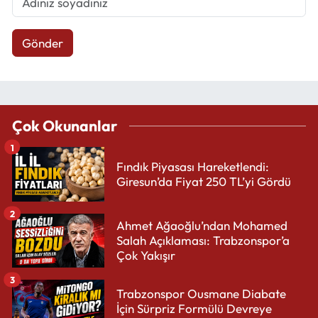
Gönder
Çok Okunanlar
1
Fındık Piyasası Hareketlendi:
Giresun’da Fiyat 250 TL’yi Gördü
2
Ahmet Ağaoğlu’ndan Mohamed
Salah Açıklaması: Trabzonspor’a
Çok Yakışır
3
Trabzonspor Ousmane Diabate
İçin Sürpriz Formülü Devreye