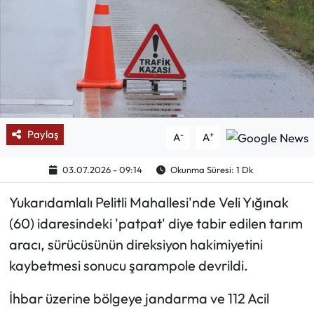
Mektup Galeri
Röportaj
Manşet
Köşe Yazıları
Paylaş
-
+
A
A
Karikatür Galeri
03.07.2026 - 09:14
Okunma Süresi: 1 Dk
Yukarıdamlalı Pelitli Mahallesi'nde Veli Yığınak
BIK
(60) idaresindeki 'patpat' diye tabir edilen tarım
ASTROLOJİ
aracı, sürücüsünün direksiyon hakimiyetini
kaybetmesi sonucu şarampole devrildi.
Spor Yazıları
İhbar üzerine bölgeye jandarma ve 112 Acil
Mektup Galeri