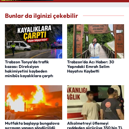
Bunlar da ilginizi çekebilir
Trabzon Tonya’da trafik
Trabzon’da Acı Haber: 30
kazası: Direksiyon
Yaşındaki Emrah Selim
hakimiyetini kaybeden
Hayatını Kaybetti
minibüs kayalıklara çarptı
Mutfakta başlayıp bungalova
Alkolmetreyi üflemeyi
sıçrayan yangın söndürüldü
reddeden sürücüye 350 bin TL