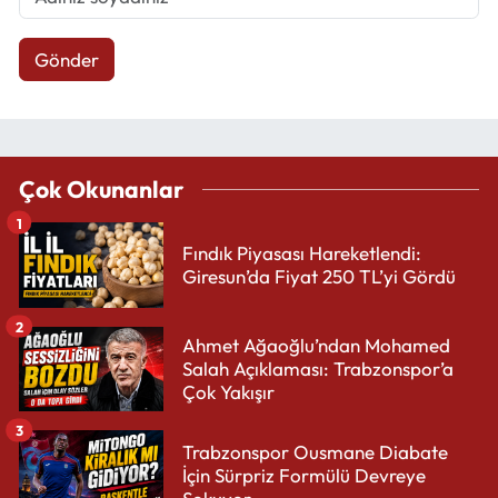
Gönder
Çok Okunanlar
1
Fındık Piyasası Hareketlendi:
Giresun’da Fiyat 250 TL’yi Gördü
2
Ahmet Ağaoğlu’ndan Mohamed
Salah Açıklaması: Trabzonspor’a
Çok Yakışır
3
Trabzonspor Ousmane Diabate
İçin Sürpriz Formülü Devreye