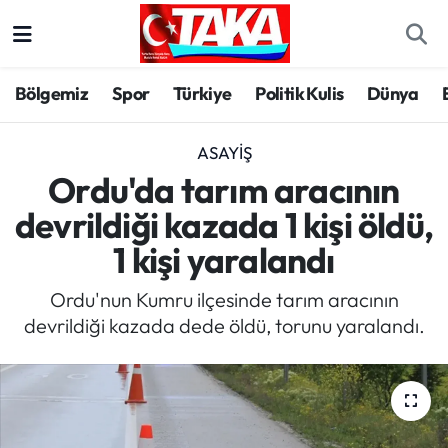
Bölgemiz
Trabzon Nöbetçi Eczaneler
Bölgemiz
Spor
Türkiye
Politik Kulis
Dünya
Spor
Trabzon Hava Durumu
ASAYIŞ
Türkiye
Trabzon Trafik Yoğunluk Haritası
Ordu'da tarım aracının
devrildiği kazada 1 kişi öldü,
Kültür/Sanat
Süper Lig Puan Durumu ve Fikstür
1 kişi yaralandı
Politika
Tüm Manşetler
Ordu'nun Kumru ilçesinde tarım aracının
devrildiği kazada dede öldü, torunu yaralandı.
Politik Kulis
Son Dakika Haberleri
Dünya
Haber Arşivi
Magazin