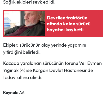
Sağlık ekipleri sevk edildi.
Ekonomi
Devrilen traktörün
altında kalan sürücü
Sağlık
hayatını kaybetti
Turizm
Ekipler, sürücünün olay yerinde yaşamını
Teknoloji
yitirdiğini belirledi.
Kazada yaralanan sürücünün torunu Veli Eymen
Yığınak (4) ise Korgan Devlet Hastanesinde
tedavi altına alındı.
Kaynak:
AA