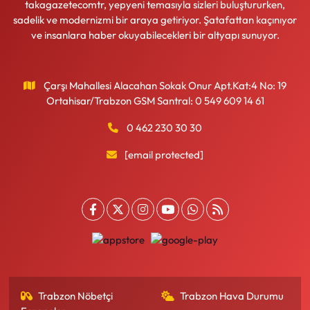
takagazetecomtr, yepyeni temasıyla sizleri buluştururken,
sadelik ve modernizmi bir araya getiriyor. Şatafattan kaçınıyor
ve insanlara haber okuyabilecekleri bir altyapı sunuyor.
Çarşı Mahallesi Alacahan Sokak Onur Apt.Kat:4 No: 19
Ortahisar/Trabzon GSM Santral: 0 549 609 14 61
0 462 230 30 30
[email protected]
Trabzon Nöbetçi
Trabzon Hava Durumu