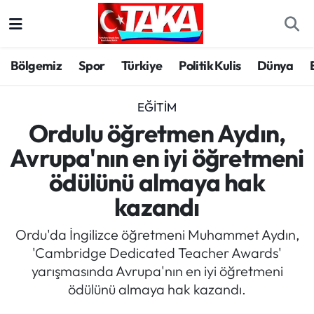
Bölgemiz
Trabzon Nöbetçi Eczaneler
Bölgemiz
Spor
Türkiye
Politik Kulis
Dünya
Spor
Trabzon Hava Durumu
EĞITIM
Türkiye
Trabzon Trafik Yoğunluk Haritası
Ordulu öğretmen Aydın,
Avrupa'nın en iyi öğretmeni
Kültür/Sanat
Süper Lig Puan Durumu ve Fikstür
ödülünü almaya hak
Politika
Tüm Manşetler
kazandı
Politik Kulis
Son Dakika Haberleri
Ordu'da İngilizce öğretmeni Muhammet Aydın,
'Cambridge Dedicated Teacher Awards'
Dünya
Haber Arşivi
yarışmasında Avrupa'nın en iyi öğretmeni
ödülünü almaya hak kazandı.
Magazin