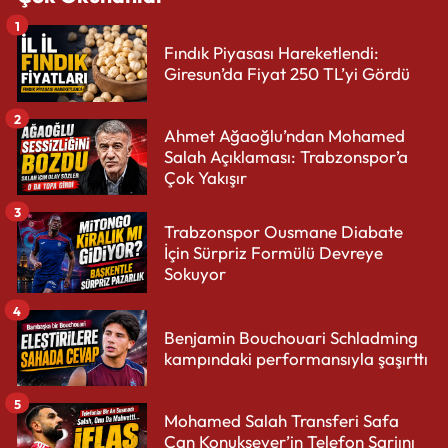
1
Fındık Piyasası Hareketlendi:
Giresun’da Fiyat 250 TL’yi Gördü
2
Ahmet Ağaoğlu’ndan Mohamed
Salah Açıklaması: Trabzonspor’a
Çok Yakışır
3
Trabzonspor Ousmane Diabate
İçin Sürpriz Formülü Devreye
Sokuyor
4
Benjamin Bouchouari Schladming
kampındaki performansıyla şaşırttı
5
Mohamed Salah Transferi Safa
Can Konuksever’in Telefon Şarjını