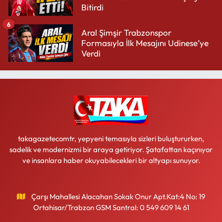
Bitirdi
6
Aral Şimşir Trabzonspor
Formasıyla İlk Mesajını Udinese’ye
Verdi
takagazetecomtr, yepyeni temasıyla sizleri buluştururken,
sadelik ve modernizmi bir araya getiriyor. Şatafattan kaçınıyor
ve insanlara haber okuyabilecekleri bir altyapı sunuyor.
Çarşı Mahallesi Alacahan Sokak Onur Apt.Kat:4 No: 19
Ortahisar/Trabzon GSM Santral: 0 549 609 14 61