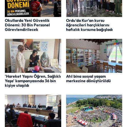
Okullarda Yeni Güvenlik
Ordu'da Kur'an kursu
Dönemi: 30 Bin Personel
öğrencileri harçlıklarını
Görevlendirilecek
hafızlık kursuna bağışladı
'Hareket Yaşını Öğren, Sağlıklı
Atıl bina sosyal yaşam
Yaşa' kampanyasında 36 bin
merkezine dönüştürüldü
kişiye ulaşıldı