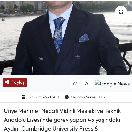
Mektup Galeri
Röportaj
Manşet
Köşe Yazıları
Karikatür Galeri
Paylaş
-
+
A
A
BIK
15.05.2026 - 09:11
Okunma Süresi: 1 Dk
ASTROLOJİ
Ünye Mehmet Necati Vidinli Mesleki ve Teknik
Spor Yazıları
Anadolu Lisesi'nde görev yapan 43 yaşındaki
Aydın, Cambridge University Press &
Mektup Galeri