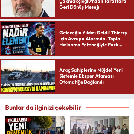
Çakmakçıoğlu’ndan Taraftara
Geri Dönüş Mesajı
Geleceğin Yıldızı Geldi! Thierry
İçin Avrupa Alarmda. Topla
Hızlanma Yeteneğiyle Fark
Yaratıyor
Araç Sahiplerine Müjde! Yeni
Sistemle Eksper Ataması
Otomatiğe Bağlandı
Bunlar da ilginizi çekebilir