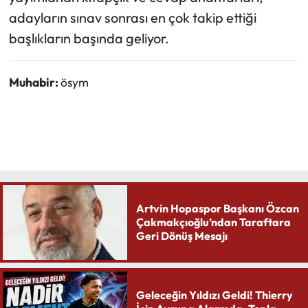
adayların sınav sonrası en çok takip ettiği
başlıkların başında geliyor.
Muhabir:
ösym
Artvin Hopaspor Başkanı Özcan
Çakmakçıoğlu’ndan Taraftara
Geri Dönüş Mesajı
Geleceğin Yıldızı Geldi! Thierry