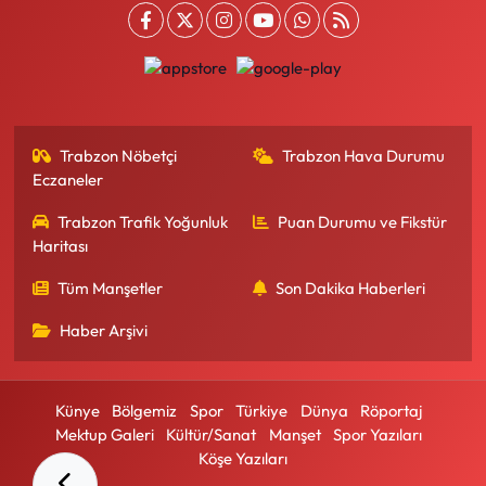
Trabzon Nöbetçi
Trabzon Hava Durumu
Eczaneler
Trabzon Trafik Yoğunluk
Puan Durumu ve Fikstür
Haritası
Tüm Manşetler
Son Dakika Haberleri
Haber Arşivi
Künye
Bölgemiz
Spor
Türkiye
Dünya
Röportaj
Mektup Galeri
Kültür/Sanat
Manşet
Spor Yazıları
Köşe Yazıları