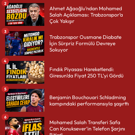
2
Ahmet Ağaoğlu’ndan Mohamed
Salah Açıklaması: Trabzonspor’a
Çok Yakışır
3
Trabzonspor Ousmane Diabate
İçin Sürpriz Formülü Devreye
Sokuyor
4
Fındık Piyasası Hareketlendi:
Giresun’da Fiyat 250 TL’yi Gördü
5
Benjamin Bouchouari Schladming
kampındaki performansıyla şaşırttı
6
Mohamed Salah Transferi Safa
Can Konuksever’in Telefon Şarjını
Bitirdi