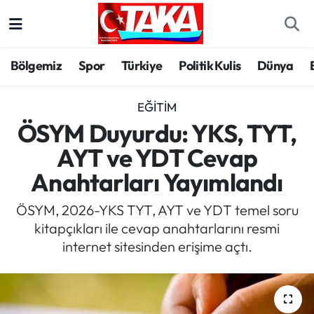
Bölgemiz
Trabzon Nöbetçi Eczaneler
Bölgemiz
Spor
Türkiye
Politik Kulis
Dünya
Spor
Trabzon Hava Durumu
EĞITIM
Türkiye
Trabzon Trafik Yoğunluk Haritası
ÖSYM Duyurdu: YKS, TYT,
AYT ve YDT Cevap
Kültür/Sanat
Süper Lig Puan Durumu ve Fikstür
Anahtarları Yayımlandı
Politika
Tüm Manşetler
ÖSYM, 2026-YKS TYT, AYT ve YDT temel soru
kitapçıkları ile cevap anahtarlarını resmi
Politik Kulis
Son Dakika Haberleri
internet sitesinden erişime açtı.
Dünya
Haber Arşivi
Magazin