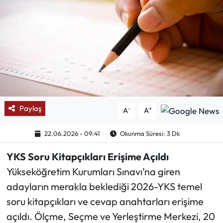
Mektup Galeri
Röportaj
Manşet
Köşe Yazıları
Paylaş
-
+
A
A
Karikatür Galeri
22.06.2026 - 09:41
Okunma Süresi: 3 Dk
BIK
YKS Soru Kitapçıkları Erişime Açıldı
ASTROLOJİ
Yükseköğretim Kurumları Sınavı’na giren
adayların merakla beklediği 2026-YKS temel
Spor Yazıları
soru kitapçıkları ve cevap anahtarları erişime
açıldı. Ölçme, Seçme ve Yerleştirme Merkezi, 20
Mektup Galeri