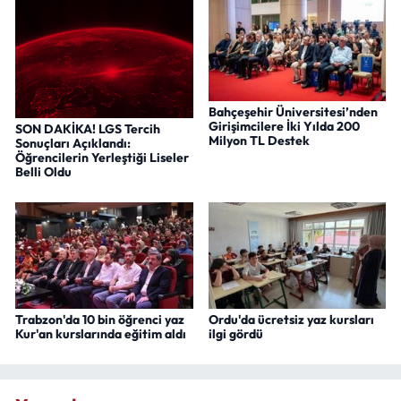
Bahçeşehir Üniversitesi’nden
Girişimcilere İki Yılda 200
SON DAKİKA! LGS Tercih
Milyon TL Destek
Sonuçları Açıklandı:
Öğrencilerin Yerleştiği Liseler
Belli Oldu
Trabzon'da 10 bin öğrenci yaz
Ordu'da ücretsiz yaz kursları
Kur'an kurslarında eğitim aldı
ilgi gördü