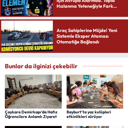
İçin Avrupa Alarmda. Topla
Hızlanma Yeteneğiyle Fark
Yaratıyor
Araç Sahiplerine Müjde! Yeni
Sistemle Eksper Ataması
Otomatiğe Bağlandı
Bunlar da ilginizi çekebilir
Çaykara Demirkapı’da Hafız
Bayburt'ta yaz kulüpleri
Öğrencilere Anlamlı Ziyaret
etkinlikleri sürüyor