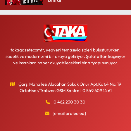
takagazetecomtr, yepyeni temasıyla sizleri buluştururken,
sadelik ve modernizmi bir araya getiriyor. Şatafattan kaçınıyor
ve insanlara haber okuyabilecekleri bir altyapı sunuyor.
Çarşı Mahallesi Alacahan Sokak Onur Apt.Kat:4 No: 19
Ortahisar/Trabzon GSM Santral: 0 549 609 14 61
0 462 230 30 30
[email protected]