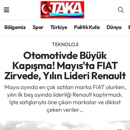
Bölgemiz
Trabzon Nöbetçi Eczaneler
Bölgemiz
Spor
Türkiye
Politik Kulis
Dünya
Spor
Trabzon Hava Durumu
TEKNOLOJI
Türkiye
Trabzon Trafik Yoğunluk Haritası
Otomotivde Büyük
Kapışma! Mayıs'ta FIAT
Kültür/Sanat
Süper Lig Puan Durumu ve Fikstür
Zirvede, Yılın Lideri Renault
Politika
Tüm Manşetler
Mayıs ayında en çok satılan marka FIAT olurken,
yılın ilk beş ayında liderliği Renault kaptırmadı.
Politik Kulis
Son Dakika Haberleri
İşte satışlarıyla öne çıkan markalar ve dikkat
çeken veriler…
Dünya
Haber Arşivi
Magazin