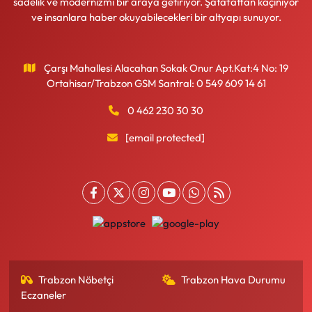
sadelik ve modernizmi bir araya getiriyor. Şatafattan kaçınıyor
ve insanlara haber okuyabilecekleri bir altyapı sunuyor.
Çarşı Mahallesi Alacahan Sokak Onur Apt.Kat:4 No: 19
Ortahisar/Trabzon GSM Santral: 0 549 609 14 61
0 462 230 30 30
[email protected]
Trabzon Nöbetçi
Trabzon Hava Durumu
Eczaneler