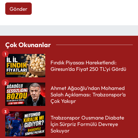
Gönder
Çok Okunanlar
1
Fındık Piyasası Hareketlendi:
Giresun’da Fiyat 250 TL’yi Gördü
2
Ahmet Ağaoğlu’ndan Mohamed
Salah Açıklaması: Trabzonspor’a
Çok Yakışır
3
Trabzonspor Ousmane Diabate
İçin Sürpriz Formülü Devreye
Sokuyor