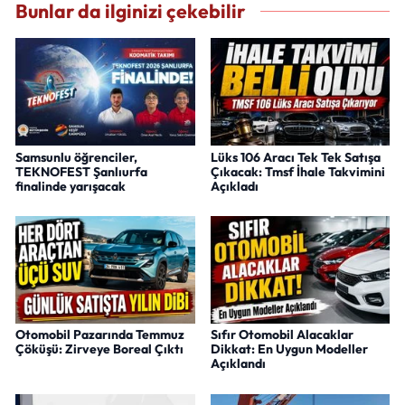
Bunlar da ilginizi çekebilir
Samsunlu öğrenciler,
Lüks 106 Aracı Tek Tek Satışa
TEKNOFEST Şanlıurfa
Çıkacak: Tmsf İhale Takvimini
finalinde yarışacak
Açıkladı
Otomobil Pazarında Temmuz
Sıfır Otomobil Alacaklar
Çöküşü: Zirveye Boreal Çıktı
Dikkat: En Uygun Modeller
Açıklandı