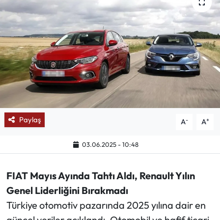
Mektup Galeri
Röportaj
Manşet
Köşe Yazıları
Karikatür Galeri
Paylaş
-
+
A
A
BIK
03.06.2025 - 10:48
ASTROLOJİ
FIAT Mayıs Ayında Tahtı Aldı, Renault Yılın
Genel Liderliğini Bırakmadı
Spor Yazıları
Türkiye otomotiv pazarında 2025 yılına dair en
Mektup Galeri
güncel veriler açıklandı. Otomobil ve hafif ticari