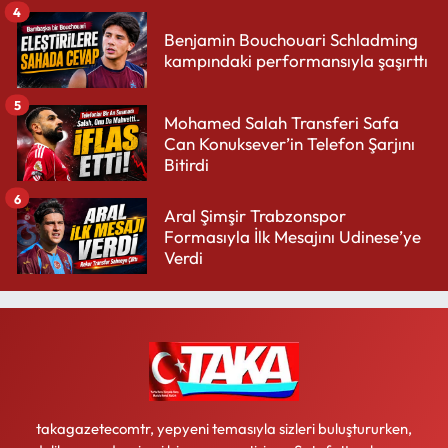
4
Benjamin Bouchouari Schladming
kampındaki performansıyla şaşırttı
5
Mohamed Salah Transferi Safa
Can Konuksever’in Telefon Şarjını
Bitirdi
6
Aral Şimşir Trabzonspor
Formasıyla İlk Mesajını Udinese’ye
Verdi
takagazetecomtr, yepyeni temasıyla sizleri buluştururken,