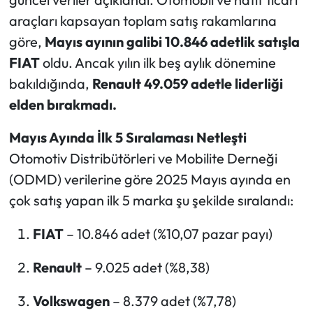
araçları kapsayan toplam satış rakamlarına
Ekonomi
göre,
Mayıs ayının galibi 10.846 adetlik satışla
FIAT
oldu. Ancak yılın ilk beş aylık dönemine
Sağlık
bakıldığında,
Renault 49.059 adetle liderliği
elden bırakmadı.
Turizm
Mayıs Ayında İlk 5 Sıralaması Netleşti
Teknoloji
Otomotiv Distribütörleri ve Mobilite Derneği
(ODMD) verilerine göre 2025 Mayıs ayında en
çok satış yapan ilk 5 marka şu şekilde sıralandı:
FIAT
– 10.846 adet (%10,07 pazar payı)
Renault
– 9.025 adet (%8,38)
Volkswagen
– 8.379 adet (%7,78)