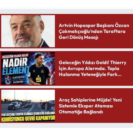
Artvin Hopaspor Başkanı Özcan
Çakmakçıoğlu’ndan Taraftara
Geri Dönüş Mesajı
Geleceğin Yıldızı Geldi! Thierry
İçin Avrupa Alarmda. Topla
Hızlanma Yeteneğiyle Fark
Yaratıyor
Araç Sahiplerine Müjde! Yeni
Sistemle Eksper Ataması
Otomatiğe Bağlandı