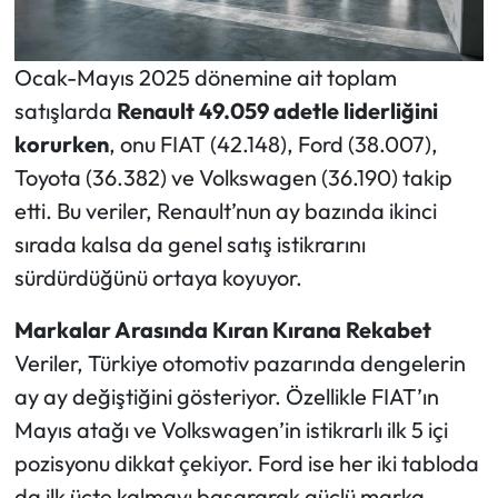
Ocak-Mayıs 2025 dönemine ait toplam
satışlarda
Renault 49.059 adetle liderliğini
korurken
, onu FIAT (42.148), Ford (38.007),
Toyota (36.382) ve Volkswagen (36.190) takip
etti. Bu veriler, Renault’nun ay bazında ikinci
sırada kalsa da genel satış istikrarını
sürdürdüğünü ortaya koyuyor.
Markalar Arasında Kıran Kırana Rekabet
Veriler, Türkiye otomotiv pazarında dengelerin
ay ay değiştiğini gösteriyor. Özellikle FIAT’ın
Mayıs atağı ve Volkswagen’in istikrarlı ilk 5 içi
pozisyonu dikkat çekiyor. Ford ise her iki tabloda
da ilk üçte kalmayı başararak güçlü marka