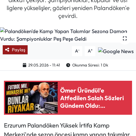
liglere yükselişler, gözleri yeniden Palandöken'e
Mektup Galeri
çevirdi.
Röportaj
Manşet
Paylaş
-
+
A
A
Köşe Yazıları
29.05.2026 - 11:41
Okunma Süresi: 1 Dk
Karikatür Galeri
BIK
Ömer Üründül'e
Atfedilen Salah Sözleri
ASTROLOJİ
Gündem Oldu:
Trabzon'a Gelince
Spor Yazıları
Neden?
Erzurum Palandöken Yüksek İrtifa Kamp
Merkezi'nde sezon öncesi kamp yapan takımlar,
Mektup Galeri