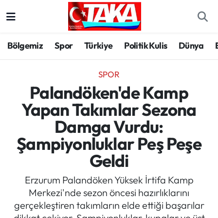
Bölgemiz
Trabzon Nöbetçi Eczaneler
Bölgemiz
Spor
Türkiye
Politik Kulis
Dünya
Spor
Trabzon Hava Durumu
SPOR
Türkiye
Trabzon Trafik Yoğunluk Haritası
Palandöken'de Kamp
Yapan Takımlar Sezona
Kültür/Sanat
Süper Lig Puan Durumu ve Fikstür
Damga Vurdu:
Politika
Tüm Manşetler
Şampiyonluklar Peş Peşe
Geldi
Politik Kulis
Son Dakika Haberleri
Erzurum Palandöken Yüksek İrtifa Kamp
Dünya
Haber Arşivi
Merkezi'nde sezon öncesi hazırlıklarını
gerçekleştiren takımların elde ettiği başarılar
Magazin
dikkat çekiyor. Şampiyonluklar, kupalar ve üst