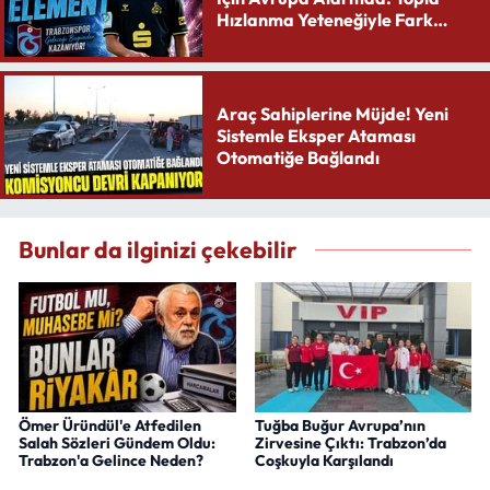
Hızlanma Yeteneğiyle Fark
Yaratıyor
Araç Sahiplerine Müjde! Yeni
Sistemle Eksper Ataması
Otomatiğe Bağlandı
Bunlar da ilginizi çekebilir
Ömer Üründül'e Atfedilen
Tuğba Buğur Avrupa’nın
Salah Sözleri Gündem Oldu:
Zirvesine Çıktı: Trabzon’da
Trabzon'a Gelince Neden?
Coşkuyla Karşılandı