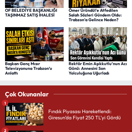
OF BELEDİYE BAŞKANLIĞI
Ömer Üründül'e Atfedilen
TAŞINMAZ SATIŞ İHALESİ
Salah Sözleri Gündem Oldu:
Trabzon'a Gelince Neden?
Başkan Genç Mısır
Rektör Emin Aşıkkutlu’nun Acı
Televizyonuna Trabzon’u
Günü: Annesini Son
Anlattı
Yolculuğuna Uğurladı
Çok Okunanlar
1
Fındık Piyasası Hareketlendi:
Giresun’da Fiyat 250 TL’yi Gördü
2