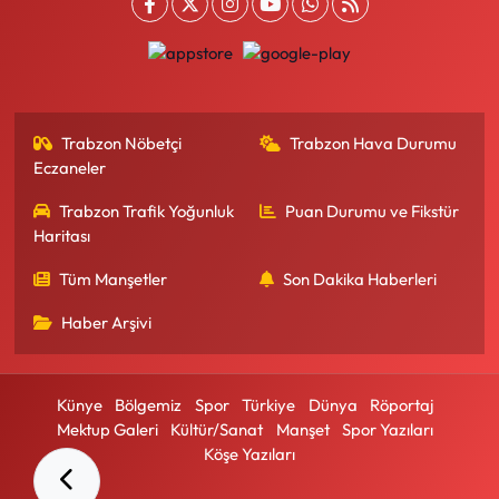
Trabzon Nöbetçi
Trabzon Hava Durumu
Eczaneler
Trabzon Trafik Yoğunluk
Puan Durumu ve Fikstür
Haritası
Tüm Manşetler
Son Dakika Haberleri
Haber Arşivi
Künye
Bölgemiz
Spor
Türkiye
Dünya
Röportaj
Mektup Galeri
Kültür/Sanat
Manşet
Spor Yazıları
Köşe Yazıları