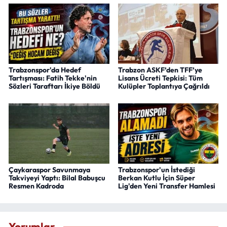
Trabzonspor'da Hedef
Trabzon ASKF’den TFF’ye
Tartışması: Fatih Tekke'nin
Lisans Ücreti Tepkisi: Tüm
Sözleri Taraftarı İkiye Böldü
Kulüpler Toplantıya Çağrıldı
Çaykaraspor Savunmaya
Trabzonspor'un İstediği
Takviyeyi Yaptı: Bilal Babuşcu
Berkan Kutlu İçin Süper
Resmen Kadroda
Lig'den Yeni Transfer Hamlesi
Yorumlar