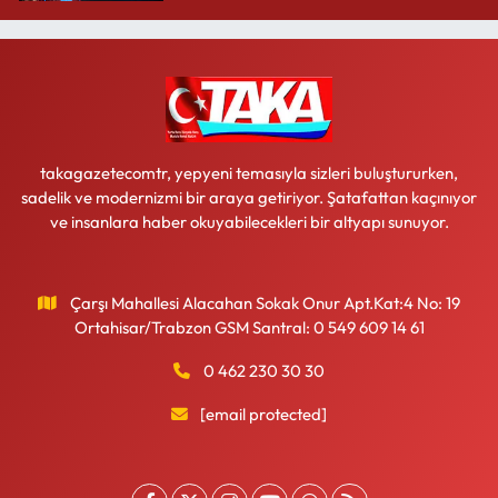
takagazetecomtr, yepyeni temasıyla sizleri buluştururken,
sadelik ve modernizmi bir araya getiriyor. Şatafattan kaçınıyor
ve insanlara haber okuyabilecekleri bir altyapı sunuyor.
Çarşı Mahallesi Alacahan Sokak Onur Apt.Kat:4 No: 19
Ortahisar/Trabzon GSM Santral: 0 549 609 14 61
0 462 230 30 30
[email protected]