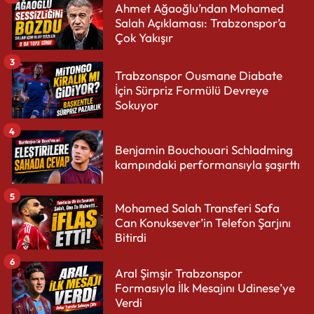
Ahmet Ağaoğlu’ndan Mohamed
Salah Açıklaması: Trabzonspor’a
Çok Yakışır
3
Trabzonspor Ousmane Diabate
İçin Sürpriz Formülü Devreye
Sokuyor
4
Benjamin Bouchouari Schladming
kampındaki performansıyla şaşırttı
5
Mohamed Salah Transferi Safa
Can Konuksever’in Telefon Şarjını
Bitirdi
6
Aral Şimşir Trabzonspor
Formasıyla İlk Mesajını Udinese’ye
Verdi