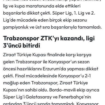
lig ve kupa maratonunda elde ettikleri
Ekonomi
başarılarla dikkat çekti. Süper Lig, 1. Lig ve 2.
Lig'de mücadele eden birçok ekip sezonu
Sağlık
şampiyonluk ve üst sıra başarılarıyla tamamladı.
Turizm
Trabzonspor ZTK'yı kazandı, ligi
3'üncü bitirdi
Teknoloji
Ziraat Türkiye Kupası finalinde karşı karşıya
gelen Trabzonspor ile Konyaspor'un sezon
öncesi hazırlıklarını Erzurum'da yapması dikkat
çekti. Final mücadelesinde Konyaspor'u 2-1
mağlup eden Trabzonspor, Ziraat Türkiye
Kupası'nın sahibi oldu. Bordo-mavili ekip ayrıca
Süper Lig'i Galatasaray ve Fenerbahçe'nin
ardından 3'üncü sırada tamamladı. Konyaspor