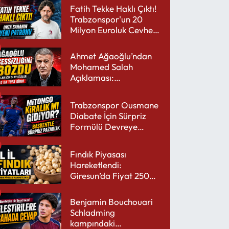
Fatih Tekke Haklı Çıktı!
Trabzonspor'un 20
Milyon Euroluk Cevheri
Parlıyor
Ahmet Ağaoğlu’ndan
Mohamed Salah
Açıklaması:
Trabzonspor’a Çok
Yakışır
Trabzonspor Ousmane
Diabate İçin Sürpriz
Formülü Devreye
Sokuyor
Fındık Piyasası
Hareketlendi:
Giresun’da Fiyat 250
TL’yi Gördü
Benjamin Bouchouari
Schladming
kampındaki