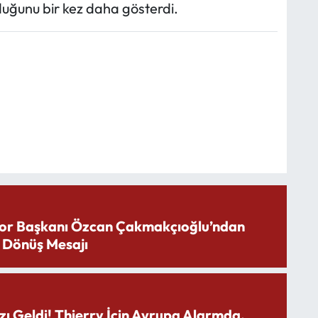
olduğunu bir kez daha gösterdi.
or Başkanı Özcan Çakmakçıoğlu’ndan
 Dönüş Mesajı
zı Geldi! Thierry İçin Avrupa Alarmda.