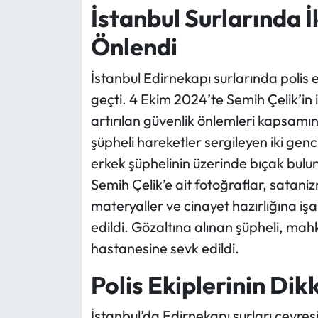
İstanbul Surlarında 
Ekonomi
Önlendi
Sağlık
İstanbul Edirnekapı surlarında polis e
geçti. 4 Ekim 2024’te Semih Çelik’in 
Turizm
artırılan güvenlik önlemleri kapsamı
şüpheli hareketler sergileyen iki genc
Teknoloji
erkek şüphelinin üzerinde bıçak bulu
Semih Çelik’e ait fotoğraflar, satanizm i
materyaller ve cinayet hazırlığına işa
edildi. Gözaltına alınan şüpheli, mahk
hastanesine sevk edildi.
Polis Ekiplerinin Dik
İstanbul’da Edirnekapı surları çevresi