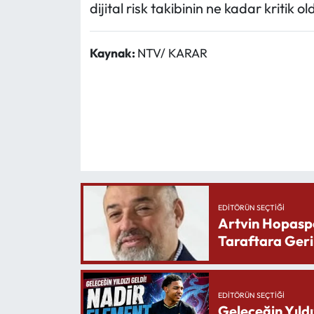
dijital risk takibinin ne kadar kritik 
Kaynak:
NTV/ KARAR
EDITÖRÜN SEÇTIĞI
Artvin Hopasp
Taraftara Geri
EDITÖRÜN SEÇTIĞI
Geleceğin Yıldı