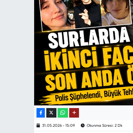
Mektup Galeri
Röportaj
Manşet
Köşe Yazıları
Karikatür Galeri
BIK
ASTROLOJİ
Spor Yazıları
31.05.2026 - 15:09
Okunma Süresi: 2 Dk
Mektup Galeri