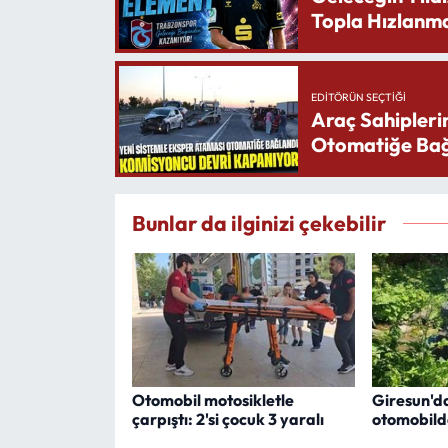
Topla Hızlanma
EDITÖRÜN SEÇTIĞI
Araç Sahipleri
Otomatiğe Bağ
Bunlar da ilginizi çekebilir
Otomobil motosikletle
Giresun'd
çarpıştı: 2'si çocuk 3 yaralı
otomobilde