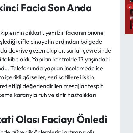
İkinci Facia Son Anda
6
kiplerinin dikkati, yeni bir facianın önüne
işlediği çifte cinayetin ardından bölgede
nda devriye gezen ekipler, surlar çevresinde
i takibe aldı. Yapılan kontrolde 17 yaşındaki
ndu. Telefonunda yapılan incelemede ise
çerikli görseller, seri katillere ilişkin
ret ettiği değerlendirilen mesajlar tespit
eme kararıyla ruh ve sinir hastalıkları
kati Olası Faciayı Önledi
nde güvenlik önlemlerini artıran polis