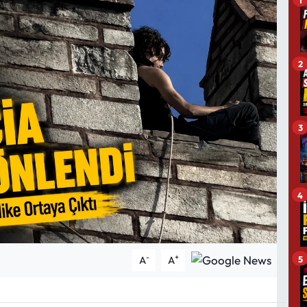
2
3
4
-
+
5
A
A