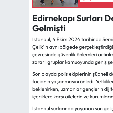
Edirnekapı Surları
Gelmişti
İstanbul, 4 Ekim 2024 tarihinde Semih Ç
Çelik’in aynı bölgede gerçekleştirdiğ
çevresinde güvenlik önlemleri artırılmı
zararlı gruplar kamuoyunda geniş şeki
Son olayda polis ekiplerinin şüpheli 
facianın yaşanmasını önledi. Yetkilil
beklenirken, uzmanlar gençlerin dijit
içeriklere karşı ailelerin ve kurumları
İstanbul surlarında yaşanan son geli