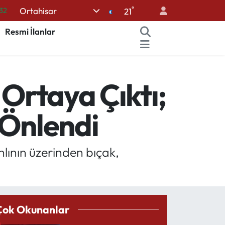
°
Ortahisar
32
21
08
Resmi İlanlar
02
16
 Ortaya Çıktı;
54
%11
 Önlendi
lının üzerinden bıçak,
Çok Okunanlar