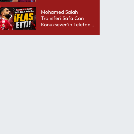
performansıyla şaşırttı
Mohamed Salah
Transferi Safa Can
Konuksever’in Telefon
Şarjını Bitirdi