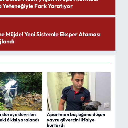
 Yeteneğiyle Fark Yaratıyor
ne Müjde! Yeni Sistemle Eksper Ataması
landı
a dereye devrilen
Apartman boşluğuna düşen
ki 6 kişi yaralandı
yavru güvercini itfaiye
kurtardı