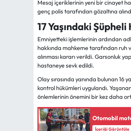
Mesaj içeriklerinin yeni bir cinayet haz
genç polis tarafından gözaltına alınd
17 Yaşındaki Şüpheli
Emniyetteki işlemlerinin ardından adl
hakkında mahkeme tarafından ruh ve s
alınması kararı verildi. Garsonluk ya
hastaneye sevk edildi.
Olay sırasında yanında bulunan 16 ya
kontrol hükümleri uygulandı. Yaşanan 
önlemlerinin önemini bir kez daha or
Otomobil motosi
İçeriği Görüntüle