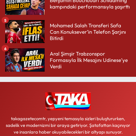
Benjamin Bouchouari Schladming
kampındaki performansıyla şaşırttı
5
Mohamed Salah Transferi Safa
Can Konuksever’in Telefon Şarjını
Bitirdi
6
Aral Şimşir Trabzonspor
Formasıyla İlk Mesajını Udinese’ye
Verdi
takagazetecomtr, yepyeni temasıyla sizleri buluştururken,
sadelik ve modernizmi bir araya getiriyor. Şatafattan kaçınıyor
ve insanlara haber okuyabilecekleri bir altyapı sunuyor.