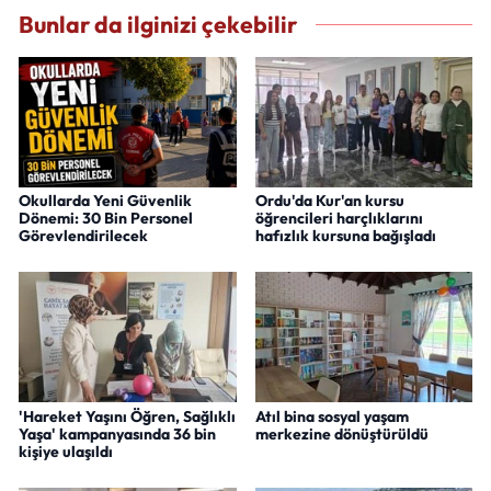
Bunlar da ilginizi çekebilir
Okullarda Yeni Güvenlik
Ordu'da Kur'an kursu
Dönemi: 30 Bin Personel
öğrencileri harçlıklarını
Görevlendirilecek
hafızlık kursuna bağışladı
'Hareket Yaşını Öğren, Sağlıklı
Atıl bina sosyal yaşam
Yaşa' kampanyasında 36 bin
merkezine dönüştürüldü
kişiye ulaşıldı