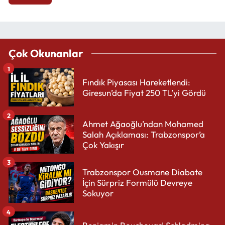
Çok Okunanlar
1
Fındık Piyasası Hareketlendi:
Giresun’da Fiyat 250 TL’yi Gördü
2
Ahmet Ağaoğlu’ndan Mohamed
Salah Açıklaması: Trabzonspor’a
Çok Yakışır
3
Trabzonspor Ousmane Diabate
İçin Sürpriz Formülü Devreye
Sokuyor
4