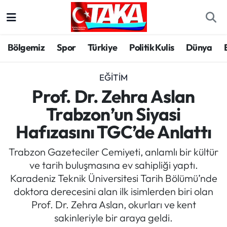
Bölgemiz
Trabzon Nöbetçi Eczaneler
Bölgemiz
Spor
Türkiye
Politik Kulis
Dünya
Spor
Trabzon Hava Durumu
EĞITIM
Türkiye
Trabzon Trafik Yoğunluk Haritası
Prof. Dr. Zehra Aslan
Trabzon’un Siyasi
Kültür/Sanat
Süper Lig Puan Durumu ve Fikstür
Hafızasını TGC’de Anlattı
Politika
Tüm Manşetler
Trabzon Gazeteciler Cemiyeti, anlamlı bir kültür
ve tarih buluşmasına ev sahipliği yaptı.
Politik Kulis
Son Dakika Haberleri
Karadeniz Teknik Üniversitesi Tarih Bölümü’nde
doktora derecesini alan ilk isimlerden biri olan
Dünya
Haber Arşivi
Prof. Dr. Zehra Aslan, okurları ve kent
sakinleriyle bir araya geldi.
Magazin