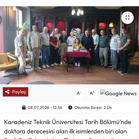
Mektup Galeri
Röportaj
Manşet
Köşe Yazıları
Karikatür Galeri
BIK
Paylaş
-
+
A
A
ASTROLOJİ
08.07.2026 - 12:56
Okunma Süresi: 2 Dk
Karadeniz Teknik Üniversitesi Tarih Bölümü’nde
Spor Yazıları
doktora derecesini alan ilk isimlerden biri olan
Mektup Galeri