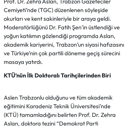
Prof. Dr. Zehra Aslan, Trabzon Gazeteciler
Cemiyeti’nde (TGC) düzenlenen söyleşide
Ekonomi
okurları ve kent sakinleriyle bir araya geldi.
Moderatörlüğünü Dr. Fatih Şen’in üstlendiği ve
Sağlık
yoğun katılımın gözlendiği programda Aslan,
Turizm
akademik kariyerini, Trabzon’un siyasi hafızasını
ve Türkiye’nin çok partili döneme geçiş sürecini
Teknoloji
masaya yatırdı.
KTÜ’nün İlk Doktoralı Tarihçilerinden Biri
Aslen Trabzonlu olduğunu ve tüm akademik
eğitimini Karadeniz Teknik Üniversitesi’nde
(KTÜ) tamamladığını belirten Prof. Dr. Zehra
Aslan, doktora tezini “Demokrat Parti