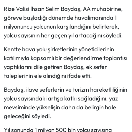
Rize Valisi İhsan Selim Baydaş, AA muhabirine,
Ekonomi
göreve başladığı dönemde havalimanında 1
milyonuncu yolcunun karşılandığını belirterek,
Sağlık
yolcu sayısının her geçen yıl artacağını söyledi.
Turizm
Kentte hava yolu şirketlerinin yöneticilerinin
katılımıyla kapsamlı bir değerlendirme toplantısı
Teknoloji
yaptıklarını dile getiren Baydaş, ek sefer
taleplerinin ele alındığını ifade etti.
Baydaş, ilave seferlerin ve turizm hareketliliğinin
yolcu sayısındaki artışa katkı sağladığını, yaz
mevsiminde yükselişin daha da belirgin hale
geleceğini söyledi.
Yıl sonunda 1 milyon 500 bin yolcu sayısına