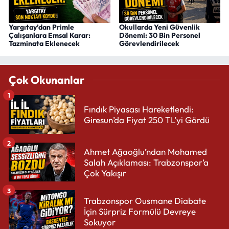
Yargıtay’dan Primle
Okullarda Yeni Güvenlik
Çalışanlara Emsal Karar:
Dönemi: 30 Bin Personel
Tazminata Eklenecek
Görevlendirilecek
Çok Okunanlar
1
Fındık Piyasası Hareketlendi:
Giresun’da Fiyat 250 TL’yi Gördü
2
Ahmet Ağaoğlu’ndan Mohamed
Salah Açıklaması: Trabzonspor’a
Çok Yakışır
3
Trabzonspor Ousmane Diabate
İçin Sürpriz Formülü Devreye
Sokuyor