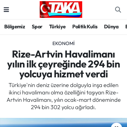
Bölgemiz
Trabzon Nöbetçi Eczaneler
Bölgemiz
Spor
Türkiye
Politik Kulis
Dünya
Spor
Trabzon Hava Durumu
EKONOMI
Türkiye
Trabzon Trafik Yoğunluk Haritası
Rize-Artvin Havalimanı
yılın ilk çeyreğinde 294 bin
Kültür/Sanat
Süper Lig Puan Durumu ve Fikstür
yolcuya hizmet verdi
Politika
Tüm Manşetler
Türkiye'nin deniz üzerine dolguyla inşa edilen
ikinci havalimanı olma özelliğini taşıyan Rize-
Politik Kulis
Son Dakika Haberleri
Artvin Havalimanı, yılın ocak-mart döneminde
294 bin 302 yolcu ağırladı.
Dünya
Haber Arşivi
Magazin