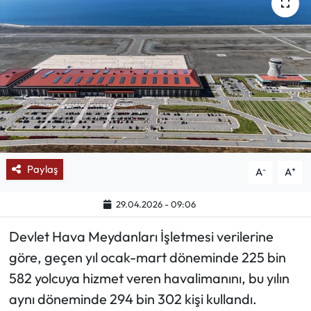
Mektup Galeri
Röportaj
Manşet
Köşe Yazıları
Karikatür Galeri
Paylaş
-
+
A
A
BIK
29.04.2026 - 09:06
Devlet Hava Meydanları İşletmesi verilerine
ASTROLOJİ
göre, geçen yıl ocak-mart döneminde 225 bin
Spor Yazıları
582 yolcuya hizmet veren havalimanını, bu yılın
aynı döneminde 294 bin 302 kişi kullandı.
Mektup Galeri