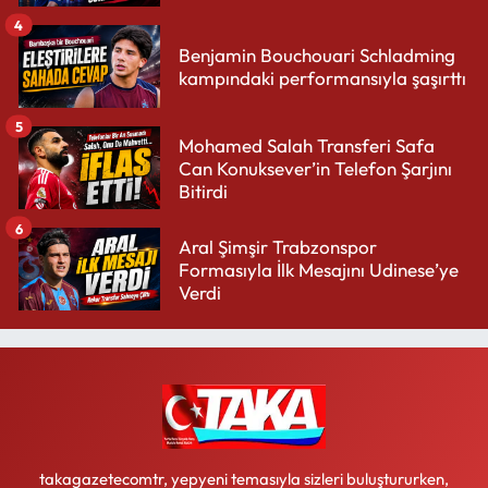
4
Benjamin Bouchouari Schladming
kampındaki performansıyla şaşırttı
5
Mohamed Salah Transferi Safa
Can Konuksever’in Telefon Şarjını
Bitirdi
6
Aral Şimşir Trabzonspor
Formasıyla İlk Mesajını Udinese’ye
Verdi
takagazetecomtr, yepyeni temasıyla sizleri buluştururken,