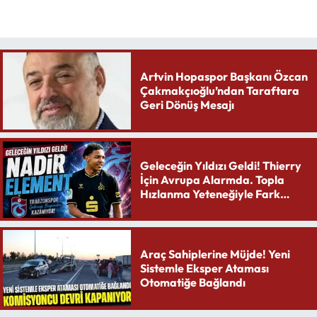
Artvin Hopaspor Başkanı Özcan
Çakmakçıoğlu’ndan Taraftara
Geri Dönüş Mesajı
Geleceğin Yıldızı Geldi! Thierry
İçin Avrupa Alarmda. Topla
Hızlanma Yeteneğiyle Fark
Yaratıyor
Araç Sahiplerine Müjde! Yeni
Sistemle Eksper Ataması
Otomatiğe Bağlandı