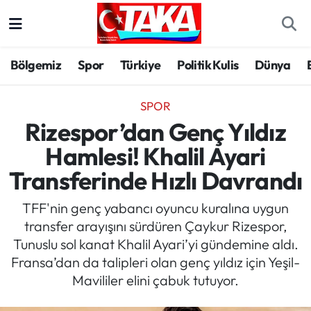
Bölgemiz
Trabzon Nöbetçi Eczaneler
Bölgemiz
Spor
Türkiye
Politik Kulis
Dünya
Spor
Trabzon Hava Durumu
SPOR
Türkiye
Trabzon Trafik Yoğunluk Haritası
Rizespor’dan Genç Yıldız
Hamlesi! Khalil Ayari
Kültür/Sanat
Süper Lig Puan Durumu ve Fikstür
Transferinde Hızlı Davrandı
Politika
Tüm Manşetler
TFF'nin genç yabancı oyuncu kuralına uygun
transfer arayışını sürdüren Çaykur Rizespor,
Politik Kulis
Son Dakika Haberleri
Tunuslu sol kanat Khalil Ayari’yi gündemine aldı.
Fransa’dan da talipleri olan genç yıldız için Yeşil-
Dünya
Haber Arşivi
Mavililer elini çabuk tutuyor.
Magazin