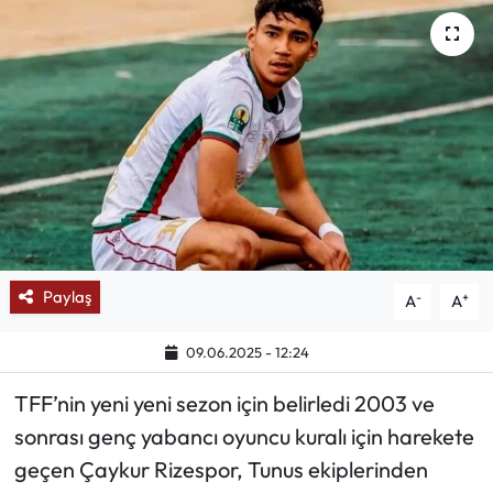
Mektup Galeri
Röportaj
Manşet
Köşe Yazıları
Karikatür Galeri
Paylaş
-
+
A
A
BIK
09.06.2025 - 12:24
ASTROLOJİ
TFF’nin yeni yeni sezon için belirledi 2003 ve
Spor Yazıları
sonrası genç yabancı oyuncu kuralı için harekete
geçen Çaykur Rizespor, Tunus ekiplerinden
Mektup Galeri