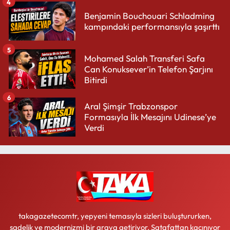
4
Benjamin Bouchouari Schladming
kampındaki performansıyla şaşırttı
5
Mohamed Salah Transferi Safa
Can Konuksever’in Telefon Şarjını
Bitirdi
6
Aral Şimşir Trabzonspor
Formasıyla İlk Mesajını Udinese’ye
Verdi
takagazetecomtr, yepyeni temasıyla sizleri buluştururken,
sadelik ve modernizmi bir araya getiriyor. Şatafattan kaçınıyor