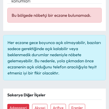
konumları
Mektup Galeri
Bu bölgede nöbetçi bir eczane bulunamadı.
Röportaj
Manşet
Her eczane gece boyunca açık olmayabilir, bazıları
Köşe Yazıları
sadece gerektiğinde açık kalabilir veya
beklenmedik durumlar nedeniyle nöbete
Karikatür Galeri
gelemeyebilir. Bu nedenle, yola çıkmadan önce
eczanenin açık olduğunu telefon aracılığıyla teyit
BIK
etmeniz iyi bir fikir olacaktır.
ASTROLOJİ
Sakarya Diğer İlçeler
Spor Yazıları
Adapazari
Akyazi
Arifiye
Erenler
Mektup Galeri