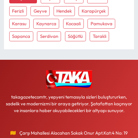
Ferizli
Geyve
Hendek
Karapürçek
Ekonomi
Karasu
Kaynarca
Kocaali
Pamukova
Sağlık
Sapanca
Serdivan
Söğütlü
Tarakli
Turizm
Teknoloji
takagazetecomtr, yepyeni temasıyla sizleri buluştururken,
sadelik ve modernizmi bir araya getiriyor. Şatafattan kaçınıyor
ve insanlara haber okuyabilecekleri bir altyapı sunuyor.
Çarşı Mahallesi Alacahan Sokak Onur Apt.Kat:4 No: 19