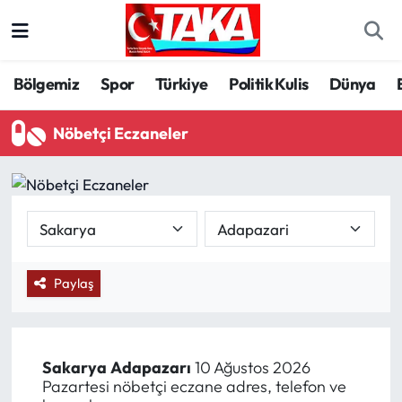
Bölgemiz
Trabzon Nöbetçi Eczaneler
Bölgemiz
Spor
Türkiye
Politik Kulis
Dünya
Spor
Trabzon Hava Durumu
Nöbetçi Eczaneler
Türkiye
Trabzon Trafik Yoğunluk Haritası
Kültür/Sanat
Süper Lig Puan Durumu ve Fikstür
Politika
Tüm Manşetler
Paylaş
Politik Kulis
Son Dakika Haberleri
Dünya
Haber Arşivi
Sakarya
Adapazarı
10 Ağustos 2026
Pazartesi nöbetçi eczane adres, telefon ve
Magazin