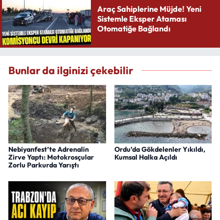
Araç Sahiplerine Müjde! Yeni
Sistemle Eksper Ataması
Otomatiğe Bağlandı
Bunlar da ilginizi çekebilir
Nebiyanfest’te Adrenalin
Ordu’da Gökdelenler Yıkıldı,
Zirve Yaptı: Motokrosçular
Kumsal Halka Açıldı
Zorlu Parkurda Yarıştı