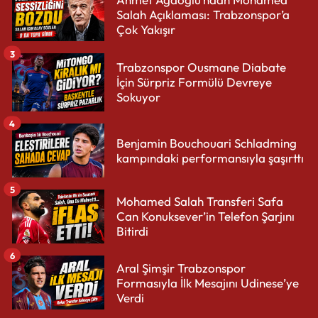
Salah Açıklaması: Trabzonspor’a
Çok Yakışır
3
Trabzonspor Ousmane Diabate
İçin Sürpriz Formülü Devreye
Sokuyor
4
Benjamin Bouchouari Schladming
kampındaki performansıyla şaşırttı
5
Mohamed Salah Transferi Safa
Can Konuksever’in Telefon Şarjını
Bitirdi
6
Aral Şimşir Trabzonspor
Formasıyla İlk Mesajını Udinese’ye
Verdi