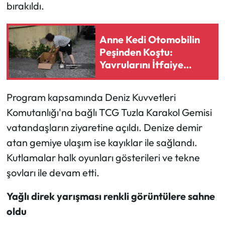
bırakıldı.
Ekonomi
Anne Kedi Otomobilin
Sağlık
Peşinden Koştu:
Yavrularını İtfaiye
Turizm
Kurtardı
Program kapsamında Deniz Kuvvetleri
Teknoloji
Komutanlığı'na bağlı TCG Tuzla Karakol Gemisi
vatandaşların ziyaretine açıldı. Denize demir
atan gemiye ulaşım ise kayıklar ile sağlandı.
Kutlamalar halk oyunları gösterileri ve tekne
şovları ile devam etti.
Yağlı direk yarışması renkli görüntülere sahne
oldu