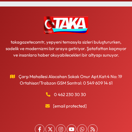
takagazetecomtr, yepyeni temasıyla sizleri buluştururken,
sadelik ve modernizmi bir araya getiriyor. Şatafattan kaçınıyor
ve insanlara haber okuyabilecekleri bir altyapı sunuyor.
Çarşı Mahallesi Alacahan Sokak Onur Apt.Kat:4 No: 19
Ortahisar/Trabzon GSM Santral: 0 549 609 14 61
0 462 230 30 30
[email protected]