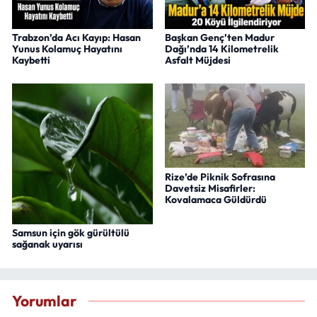
Trabzon’da Acı Kayıp: Hasan
Başkan Genç’ten Madur
Yunus Kolamuç Hayatını
Dağı’nda 14 Kilometrelik
Kaybetti
Asfalt Müjdesi
Rize’de Piknik Sofrasına
Davetsiz Misafirler:
Kovalamaca Güldürdü
Samsun için gök gürültülü
sağanak uyarısı
Yorumlar