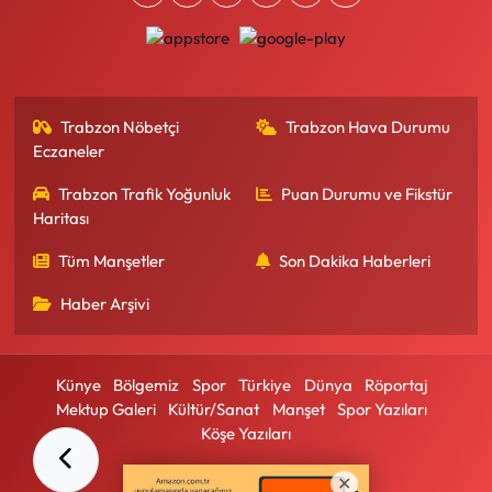
Trabzon Nöbetçi
Trabzon Hava Durumu
Eczaneler
Trabzon Trafik Yoğunluk
Puan Durumu ve Fikstür
Haritası
Tüm Manşetler
Son Dakika Haberleri
Haber Arşivi
Künye
Bölgemiz
Spor
Türkiye
Dünya
Röportaj
Mektup Galeri
Kültür/Sanat
Manşet
Spor Yazıları
Köşe Yazıları