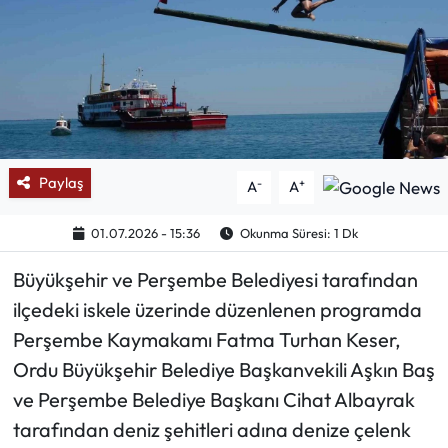
Mektup Galeri
Röportaj
Manşet
Paylaş
-
+
A
A
Köşe Yazıları
01.07.2026 - 15:36
Okunma Süresi: 1 Dk
Karikatür Galeri
Büyükşehir ve Perşembe Belediyesi tarafından
BIK
ilçedeki iskele üzerinde düzenlenen programda
Perşembe Kaymakamı Fatma Turhan Keser,
ASTROLOJİ
Ordu Büyükşehir Belediye Başkanvekili Aşkın Baş
Spor Yazıları
ve Perşembe Belediye Başkanı Cihat Albayrak
tarafından deniz şehitleri adına denize çelenk
Mektup Galeri