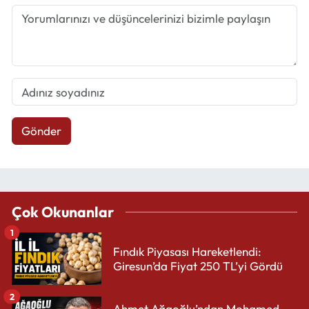
Gönder
Çok Okunanlar
1
Fındık Piyasası Hareketlendi:
Giresun’da Fiyat 250 TL’yi Gördü
2
Ahmet Ağaoğlu’ndan Mohamed