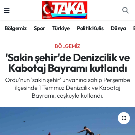
Bölgemiz
Trabzon Nöbetçi Eczaneler
Bölgemiz
Spor
Türkiye
Politik Kulis
Dünya
Spor
Trabzon Hava Durumu
BÖLGEMIZ
Türkiye
Trabzon Trafik Yoğunluk Haritası
'Sakin şehir'de Denizcilik ve
Kabotaj Bayramı kutlandı
Kültür/Sanat
Süper Lig Puan Durumu ve Fikstür
Ordu'nun 'sakin şehir' unvanına sahip Perşembe
Politika
Tüm Manşetler
ilçesinde 1 Temmuz Denizcilik ve Kabotaj
Bayramı, coşkuyla kutlandı.
Politik Kulis
Son Dakika Haberleri
Dünya
Haber Arşivi
Magazin