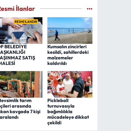
Resmi İlanlar
RESMİ İLANDIR
F BELEDİYE
Kumsalın zincirleri
AŞKANLIĞI
kesildi, sahillerdeki
AŞINMAZ SATIŞ
malzemeler
HALESİ
kaldırıldı
evsimlik tarım
Pickleball
şçileri arasında
turnuvasıyla
ıkan kavgada 7 kişi
bağımlılıkla
aralandı
mücadeleye dikkat
çekildi