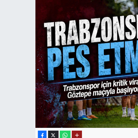
Mektup Galeri
Röportaj
Manşet
Köşe Yazıları
Karikatür Galeri
BIK
ASTROLOJİ
Spor Yazıları
Mektup Galeri