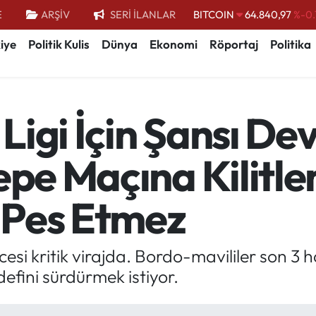
E
ARŞİV
SERİ İLANLAR
DOLAR
47,7436
%0.
EURO
55,2510
%0.
iye
Politik Kulis
Dünya
Ekonomi
Röportaj
Politika
STERLİN
64,4811
%0.
GRAM ALTIN
6660.55
Ligi İçin Şansı D
BİST100
13.779
%-
BITCOIN
64.840,97
%-0.
epe Maçına Kilitle
 Pes Etmez
i kritik virajda. Bordo-mavililer son 3 ha
efini sürdürmek istiyor.