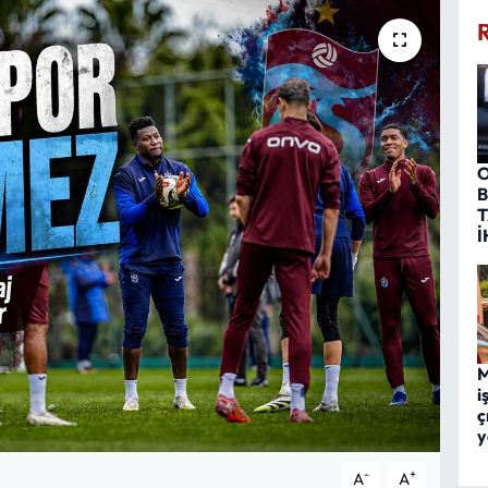
O
B
T
İ
M
i
ç
y
-
+
A
A