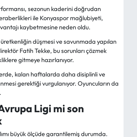
rformansı, sezonun kaderini doğrudan
raberlikleri ile Konyaspor mağlubiyeti,
ki avantajı kaybetmesine neden oldu.
i üretkenliğin düşmesi ve savunmada yapılan
 direktör Fatih Tekke, bu sorunları çözmek
iklere gitmeye hazırlanıyor.
rde, kalan haftalarda daha disiplinli ve
nmesi gerektiği vurgulanıyor. Oyuncuların da
.
Avrupa Ligi mi son
k
lımı büyük ölçüde garantilemiş durumda.