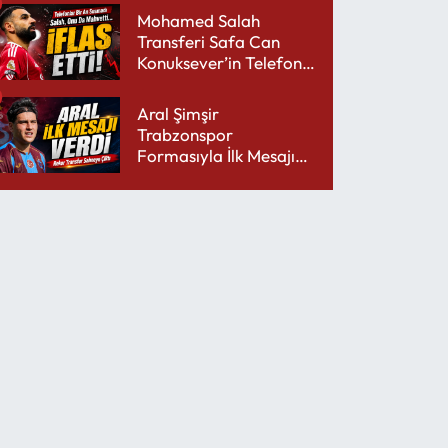
Mohamed Salah
Transferi Safa Can
Konuksever’in Telefon
Şarjını Bitirdi
Aral Şimşir
Trabzonspor
Formasıyla İlk Mesajını
Udinese’ye Verdi