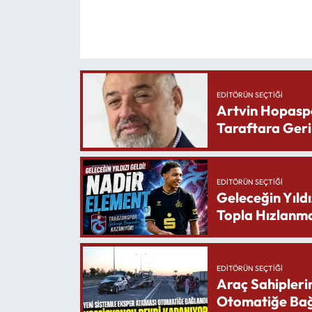
EDITÖRÜN SEÇTIĞI
Artvin Hopasp
Taraftara Geri
EDITÖRÜN SEÇTIĞI
Geleceğin Yıldı
Topla Hızlanma
EDITÖRÜN SEÇTIĞI
Araç Sahipleri
Otomatiğe Bağ