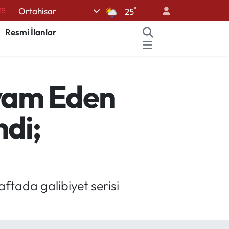
°
Ortahisar
18
25
32
Resmi İlanlar
38
%0
evam Eden
14
15
ndi;
ftada galibiyet serisi