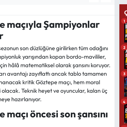
e maçıyla Şampiyonlar
1
r
ezonun son düzlüğüne girilirken tüm odağını
2
piyonluk yarışından kopan bordo-mavililer,
ti için hâlâ matematiksel olarak şansını koruyor.
rı avantajı zayıflattı ancak tablo tamamen
3
ynanacak kritik Göztepe maçı, hem moral
 olacak. Teknik heyet ve oyuncular, kalan üç
eye hazırlanıyor.
4
 maçı öncesi son şansını