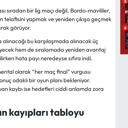
5
 sıradan bir lig maçı değil. Bordo-mavililer,
ın telafisini yapmak ve yeniden çıkışa geçmek
arak görüyor.
6
na alınacağı bu karşılaşmada alınacak üç
eyecek hem de sıralamada yeniden avantaj
lirken hata payı neredeyse sıfıra indi.
ental olarak “her maç final” vurgusu
uç odaklı bir oyun planı bekleniyor.
an kaybı ise hedefleri ciddi anlamda zora
n kayıpları tabloyu