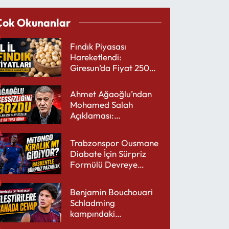
Çok Okunanlar
Fındık Piyasası
Hareketlendi:
Giresun’da Fiyat 250
TL’yi Gördü
Ahmet Ağaoğlu’ndan
Mohamed Salah
Açıklaması:
Trabzonspor’a Çok
Yakışır
Trabzonspor Ousmane
Diabate İçin Sürpriz
Formülü Devreye
Sokuyor
Benjamin Bouchouari
Schladming
kampındaki
performansıyla şaşırttı