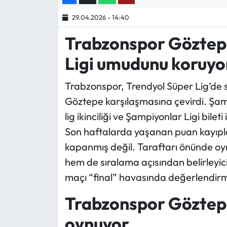
29.04.2026 - 14:40
Ekonomi
Trabzonspor Göztep
Sağlık
Ligi umudunu koruyo
Turizm
Trabzonspor, Trendyol Süper Lig’de s
Göztepe karşılaşmasına çevirdi. Şam
Teknoloji
lig ikinciliği ve Şampiyonlar Ligi bile
Son haftalarda yaşanan puan kayıpla
kapanmış değil. Taraftarı önünde o
hem de sıralama açısından belirleyici
maçı “final” havasında değerlendirm
Trabzonspor Göztepe
oynuyor