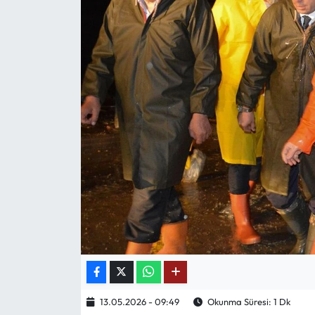
Mektup Galeri
Röportaj
Manşet
Köşe Yazıları
Karikatür Galeri
BIK
ASTROLOJİ
Spor Yazıları
13.05.2026 - 09:49
Okunma Süresi: 1 Dk
Mektup Galeri