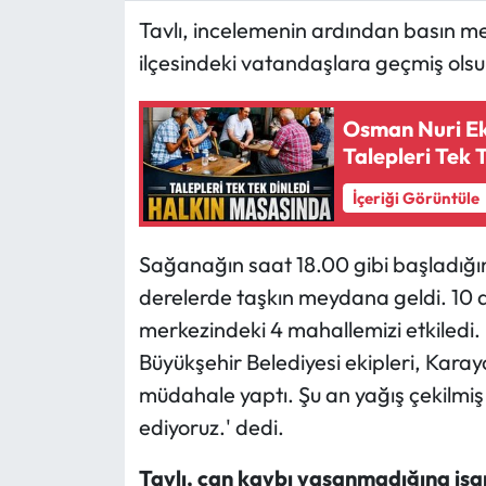
Tavlı, incelemenin ardından basın m
Ekonomi
ilçesindeki vatandaşlara geçmiş olsun d
Sağlık
Osman Nuri Ek
Talepleri Tek 
Turizm
İçeriği Görüntüle
Teknoloji
Sağanağın saat 18.00 gibi başladığın
derelerde taşkın meydana geldi. 10 dak
merkezindeki 4 mahallemizi etkiledi
Büyükşehir Belediyesi ekipleri, Karayoll
müdahale yaptı. Şu an yağış çekilm
ediyoruz.' dedi.
Tavlı, can kaybı yaşanmadığına işar