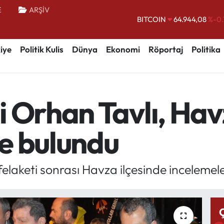
BITCOIN
64.944,08
%-0.
E
ARŞİV
DOLAR
47,7436
%0.
EURO
55,2510
%0.
iye
Politik Kulis
Dünya
Ekonomi
Röportaj
Politika
STERLİN
64,4811
%0.
GRAM ALTIN
6660.55
%0.
BİST100
13.779
%-
i Orhan Tavlı, Ha
e bulundu
felaketi sonrası Havza ilçesinde inceleme