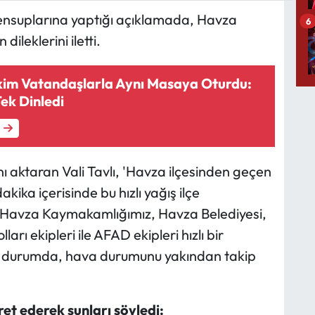
ensuplarına yaptığı açıklamada, Havza
6
ileklerini iletti.
im Vatandaşlarla Aynı Masaya Oturdu:
Tek Dinledi
ı aktaran Vali Tavlı, 'Havza ilçesinden geçen
ika içerisinde bu hızlı yağış ilçe
. Havza Kaymakamlığımız, Havza Belediyesi,
arı ekipleri ile AFAD ekipleri hızlı bir
iş durumda, hava durumunu yakından takip
et ederek şunları söyledi: