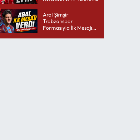
Şarjını Bitirdi
Aral Şimşir
Trabzonspor
Formasıyla İlk Mesajını
Udinese’ye Verdi