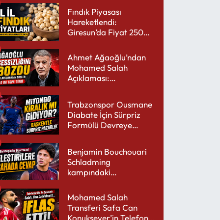
Fındık Piyasası
Hareketlendi:
Giresun’da Fiyat 250
TL’yi Gördü
Ahmet Ağaoğlu’ndan
Mohamed Salah
Açıklaması:
Trabzonspor’a Çok
Yakışır
Trabzonspor Ousmane
Diabate İçin Sürpriz
Formülü Devreye
Sokuyor
Benjamin Bouchouari
Schladming
kampındaki
performansıyla şaşırttı
Mohamed Salah
Transferi Safa Can
Konuksever’in Telefon