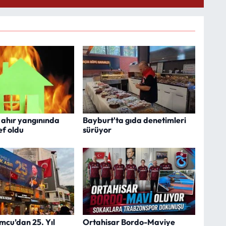
 ahır yangınında
Bayburt'ta gıda denetimleri
ef oldu
sürüyor
mcu’dan 25. Yıl
Ortahisar Bordo-Maviye