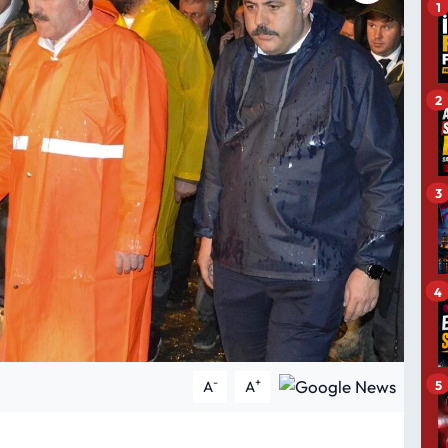
1
2
3
4
-
+
5
A
A