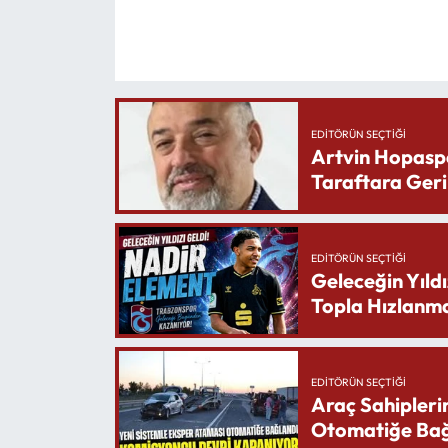
EDITÖRÜN SEÇTIĞI
Artvin Hopasp
Taraftara Geri
EDITÖRÜN SEÇTIĞI
Geleceğin Yıldı
Topla Hızlanma
EDITÖRÜN SEÇTIĞI
Araç Sahipleri
Otomatiğe Bağ