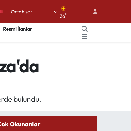
18
Ortahisar
18
°
26
32
Resmi İlanlar
38
03
14
vza'da
lerde bulundu.
Çok Okunanlar