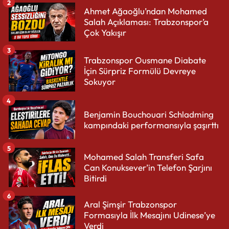
2
Ahmet Ağaoğlu’ndan Mohamed
Salah Açıklaması: Trabzonspor’a
Çok Yakışır
3
Trabzonspor Ousmane Diabate
İçin Sürpriz Formülü Devreye
Sokuyor
4
Benjamin Bouchouari Schladming
kampındaki performansıyla şaşırttı
5
Mohamed Salah Transferi Safa
Can Konuksever’in Telefon Şarjını
Bitirdi
6
Aral Şimşir Trabzonspor
Formasıyla İlk Mesajını Udinese’ye
Verdi