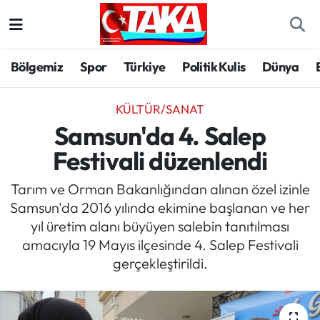
Bölgemiz
Trabzon Nöbetçi Eczaneler
Bölgemiz
Spor
Türkiye
Politik Kulis
Dünya
Spor
Trabzon Hava Durumu
KÜLTÜR/SANAT
Türkiye
Trabzon Trafik Yoğunluk Haritası
Samsun'da 4. Salep
Festivali düzenlendi
Kültür/Sanat
Süper Lig Puan Durumu ve Fikstür
Tarım ve Orman Bakanlığından alınan özel izinle
Politika
Tüm Manşetler
Samsun'da 2016 yılında ekimine başlanan ve her
yıl üretim alanı büyüyen salebin tanıtılması
Politik Kulis
Son Dakika Haberleri
amacıyla 19 Mayıs ilçesinde 4. Salep Festivali
gerçekleştirildi.
Dünya
Haber Arşivi
Magazin