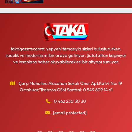
takagazetecomtr, yepyeni temasıyla sizleri buluştururken,
sadelik ve modernizmi bir araya getiriyor. Şatafattan kaçınıyor
ve insanlara haber okuyabilecekleri bir altyapı sunuyor.
Çarşı Mahallesi Alacahan Sokak Onur Apt.Kat:4 No: 19
Ortahisar/Trabzon GSM Santral: 0 549 609 14 61
0 462 230 30 30
[email protected]