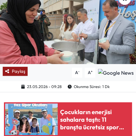
Mektup Galeri
Röportaj
Manşet
Köşe Yazıları
Paylaş
-
+
Karikatür Galeri
A
A
23.05.2026 - 09:28
Okunma Süresi: 1 Dk
BIK
ASTROLOJİ
Çocukların enerjisi
sahalara taştı: 11
Spor Yazıları
branşta ücretsiz spor
eğitimi
Mektup Galeri