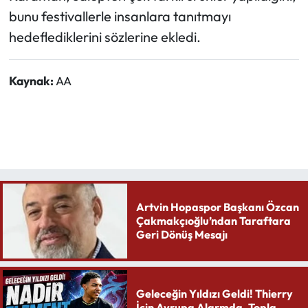
bunu festivallerle insanlara tanıtmayı
hedeflediklerini sözlerine ekledi.
Kaynak:
AA
Artvin Hopaspor Başkanı Özcan
Çakmakçıoğlu’ndan Taraftara
Geri Dönüş Mesajı
Geleceğin Yıldızı Geldi! Thierry
İçin Avrupa Alarmda. Topla