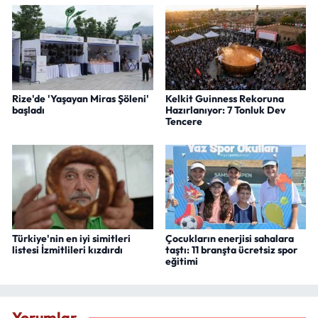
Rize'de 'Yaşayan Miras Şöleni'
Kelkit Guinness Rekoruna
başladı
Hazırlanıyor: 7 Tonluk Dev
Tencere
Türkiye'nin en iyi simitleri
Çocukların enerjisi sahalara
listesi İzmitlileri kızdırdı
taştı: 11 branşta ücretsiz spor
eğitimi
Yorumlar