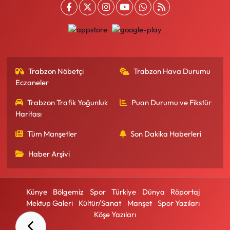
Trabzon Nöbetçi
Trabzon Hava Durumu
Eczaneler
Trabzon Trafik Yoğunluk
Puan Durumu ve Fikstür
Haritası
Tüm Manşetler
Son Dakika Haberleri
Haber Arşivi
Künye
Bölgemiz
Spor
Türkiye
Dünya
Röportaj
Mektup Galeri
Kültür/Sanat
Manşet
Spor Yazıları
Köşe Yazıları