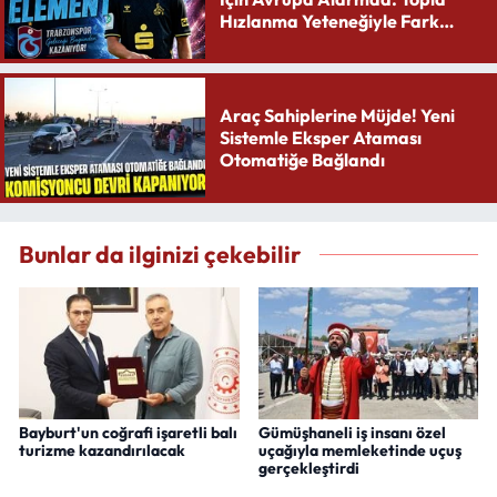
Hızlanma Yeteneğiyle Fark
Yaratıyor
Araç Sahiplerine Müjde! Yeni
Sistemle Eksper Ataması
Otomatiğe Bağlandı
Bunlar da ilginizi çekebilir
Bayburt'un coğrafi işaretli balı
Gümüşhaneli iş insanı özel
turizme kazandırılacak
uçağıyla memleketinde uçuş
gerçekleştirdi