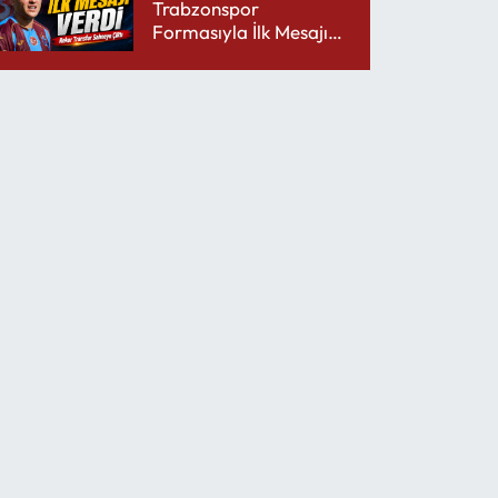
Trabzonspor
Formasıyla İlk Mesajını
Udinese’ye Verdi