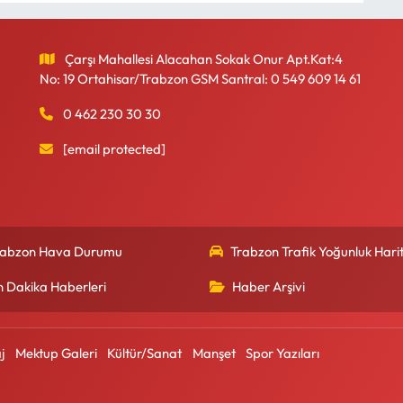
Çarşı Mahallesi Alacahan Sokak Onur Apt.Kat:4
No: 19 Ortahisar/Trabzon GSM Santral: 0 549 609 14 61
0 462 230 30 30
[email protected]
rabzon Hava Durumu
Trabzon Trafik Yoğunluk Harit
n Dakika Haberleri
Haber Arşivi
j
Mektup Galeri
Kültür/Sanat
Manşet
Spor Yazıları