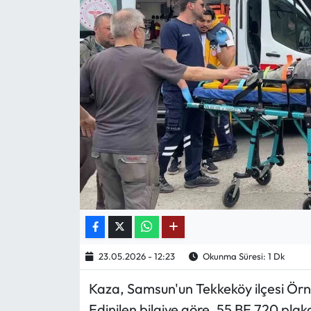
Mektup Galeri
Röportaj
Manşet
Köşe Yazıları
Karikatür Galeri
BIK
ASTROLOJİ
23.05.2026 - 12:23
Okunma Süresi: 1 Dk
Spor Yazıları
Kaza, Samsun'un Tekkeköy ilçesi Örne
Mektup Galeri
Edinilen bilgiye göre, 55 BE 720 plak