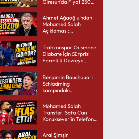
Giresun’da Fiyat 250
TL’yi Gördü
Ahmet Ağaoğlu’ndan
Mohamed Salah
Açıklaması:
Trabzonspor’a Çok
Yakışır
Trabzonspor Ousmane
Diabate İçin Sürpriz
Formülü Devreye
Sokuyor
Benjamin Bouchouari
Schladming
kampındaki
performansıyla şaşırttı
Mohamed Salah
Transferi Safa Can
Konuksever’in Telefon
Şarjını Bitirdi
Aral Şimşir