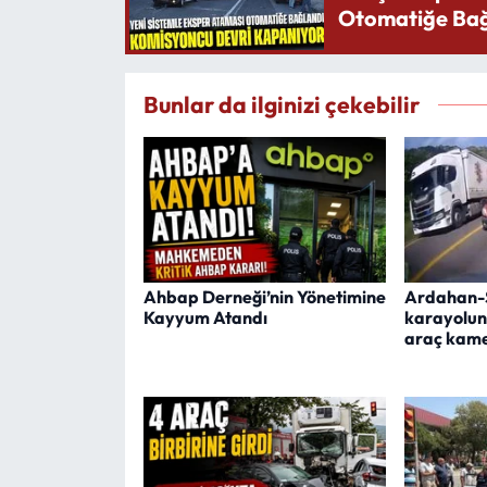
Otomatiğe Bağ
Bunlar da ilginizi çekebilir
Ahbap Derneği’nin Yönetimine
Ardahan-
Kayyum Atandı
karayolun
araç kam