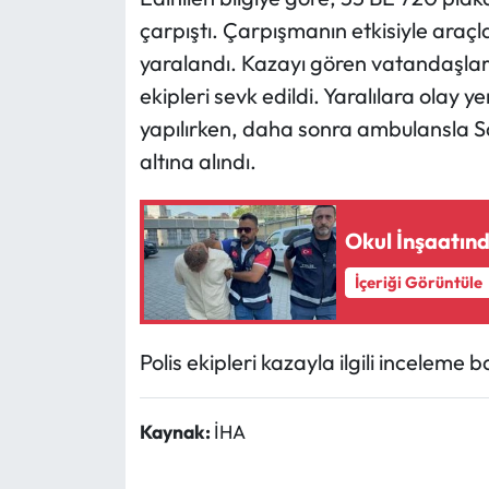
çarpıştı. Çarpışmanın etkisiyle araçla
Ekonomi
yaralandı. Kazayı gören vatandaşların
ekipleri sevk edildi. Yaralılara olay 
Sağlık
yapılırken, daha sonra ambulansla S
altına alındı.
Turizm
Teknoloji
Okul İnşaatında
İçeriği Görüntüle
Polis ekipleri kazayla ilgili inceleme ba
Kaynak:
İHA