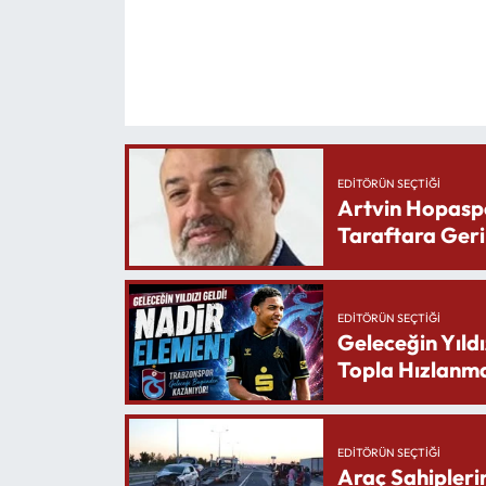
EDITÖRÜN SEÇTIĞI
Artvin Hopasp
Taraftara Geri
EDITÖRÜN SEÇTIĞI
Geleceğin Yıldı
Topla Hızlanma
EDITÖRÜN SEÇTIĞI
Araç Sahipleri