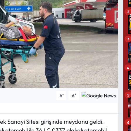
2
3
4
-
+
5
A
A
k Sanayi Sitesi girişinde meydana geldi.
6
alı otomobil ile 34 LC 0337 plakalı otomobil