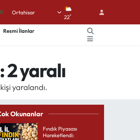
Ortahisar
87
°
22
18
Resmi İlanlar
32
38
03
 2 yaralı
14
kişi yaralandı.
Çok Okunanlar
Fındık Piyasası
Hareketlendi: