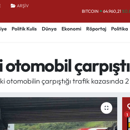
E
ARŞİV
BITCOIN
64.960,21
%0.
DOLAR
47,7436
%0.
iye
Politik Kulis
Dünya
Ekonomi
Röportaj
Politika
EURO
55,2510
%0.
STERLİN
64,4811
%0.
GRAM ALTIN
6660.55
%0.
 otomobil çarpıştı:
BİST100
13.779
%-
i otomobilin çarpıştığı trafik kazasında 2 
1