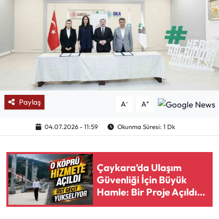
Mektup Galeri
Röportaj
Manşet
Köşe Yazıları
Paylaş
-
+
A
A
Karikatür Galeri
04.07.2026 - 11:59
Okunma Süresi: 1 Dk
BIK
Çaykara’da Ulaşım
ASTROLOJİ
Güvenliği İçin Büyük
Hamle: Bir Proje Açıldı,
Spor Yazıları
Diğerinde Kritik Aşama
Mektup Galeri