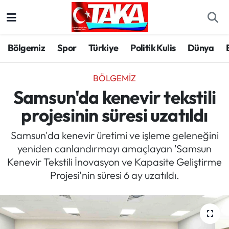
Bölgemiz
Trabzon Nöbetçi Eczaneler
Bölgemiz
Spor
Türkiye
Politik Kulis
Dünya
Spor
Trabzon Hava Durumu
BÖLGEMIZ
Türkiye
Trabzon Trafik Yoğunluk Haritası
Samsun'da kenevir tekstili
projesinin süresi uzatıldı
Kültür/Sanat
Süper Lig Puan Durumu ve Fikstür
Samsun'da kenevir üretimi ve işleme geleneğini
Politika
Tüm Manşetler
yeniden canlandırmayı amaçlayan 'Samsun
Kenevir Tekstili İnovasyon ve Kapasite Geliştirme
Politik Kulis
Son Dakika Haberleri
Projesi'nin süresi 6 ay uzatıldı.
Dünya
Haber Arşivi
Magazin