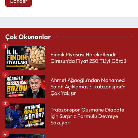
Gönder
Çok Okunanlar
1
Fındık Piyasası Hareketlendi:
Giresun’da Fiyat 250 TL’yi Gördü
2
Ahmet Ağaoğlu’ndan Mohamed
Salah Açıklaması: Trabzonspor’a
Çok Yakışır
3
Trabzonspor Ousmane Diabate
İçin Sürpriz Formülü Devreye
Sokuyor
4