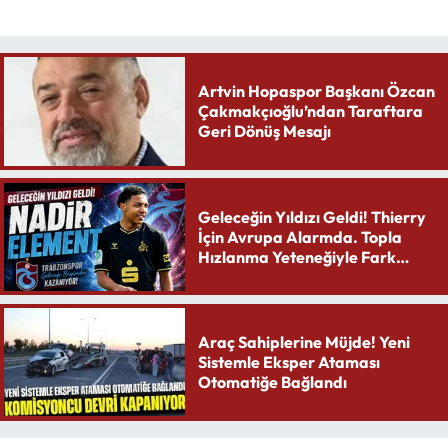
Artvin Hopaspor Başkanı Özcan
Çakmakçıoğlu’ndan Taraftara
Geri Dönüş Mesajı
Geleceğin Yıldızı Geldi! Thierry
İçin Avrupa Alarmda. Topla
Hızlanma Yeteneğiyle Fark
Yaratıyor
Araç Sahiplerine Müjde! Yeni
Sistemle Eksper Ataması
Otomatiğe Bağlandı