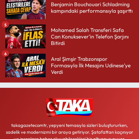
Benjamin Bouchouari Schladming
kampındaki performansıyla şaşırttı
5
Mohamed Salah Transferi Safa
Can Konuksever’in Telefon Şarjını
Bitirdi
6
Aral Şimşir Trabzonspor
Formasıyla İlk Mesajını Udinese’ye
Verdi
takagazetecomtr, yepyeni temasıyla sizleri buluştururken,
sadelik ve modernizmi bir araya getiriyor. Şatafattan kaçınıyor
ve insanlara haber okuyabilecekleri bir altyapı sunuyor.