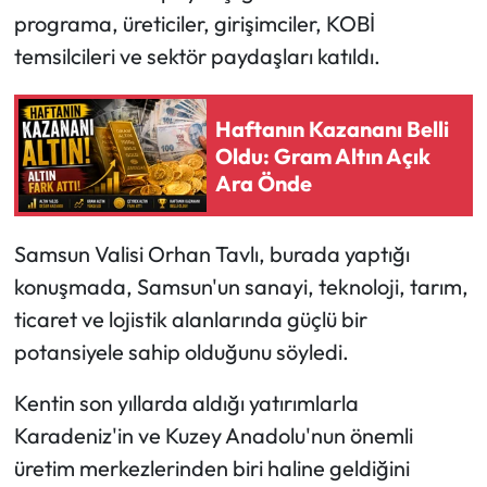
programa, üreticiler, girişimciler, KOBİ
Ekonomi
temsilcileri ve sektör paydaşları katıldı.
Sağlık
Haftanın Kazananı Belli
Oldu: Gram Altın Açık
Turizm
Ara Önde
Teknoloji
Samsun Valisi Orhan Tavlı, burada yaptığı
konuşmada, Samsun'un sanayi, teknoloji, tarım,
ticaret ve lojistik alanlarında güçlü bir
potansiyele sahip olduğunu söyledi.
Kentin son yıllarda aldığı yatırımlarla
Karadeniz'in ve Kuzey Anadolu'nun önemli
üretim merkezlerinden biri haline geldiğini