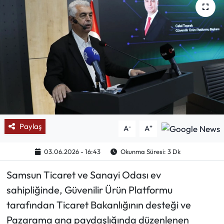
Mektup Galeri
Röportaj
Manşet
Köşe Yazıları
Karikatür Galeri
Paylaş
-
+
A
A
BIK
03.06.2026 - 16:43
Okunma Süresi: 3 Dk
ASTROLOJİ
Samsun Ticaret ve Sanayi Odası ev
sahipliğinde, Güvenilir Ürün Platformu
Spor Yazıları
tarafından Ticaret Bakanlığının desteği ve
Pazarama ana paydaşlığında düzenlenen
Mektup Galeri