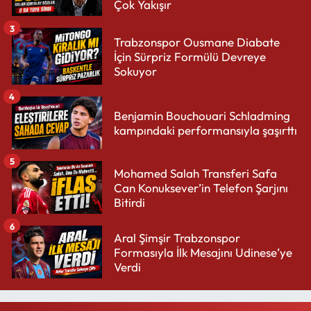
Çok Yakışır
3
Trabzonspor Ousmane Diabate
İçin Sürpriz Formülü Devreye
Sokuyor
4
Benjamin Bouchouari Schladming
kampındaki performansıyla şaşırttı
5
Mohamed Salah Transferi Safa
Can Konuksever’in Telefon Şarjını
Bitirdi
6
Aral Şimşir Trabzonspor
Formasıyla İlk Mesajını Udinese’ye
Verdi