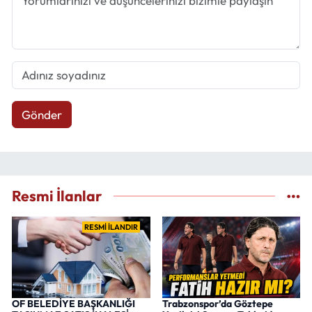
Gönder
Resmi İlanlar
RESMİ İLANDIR
OF BELEDİYE BAŞKANLIĞI
Trabzonspor’da Göztepe