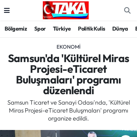
Bölgemiz
Trabzon Nöbetçi Eczaneler
Bölgemiz
Spor
Türkiye
Politik Kulis
Dünya
Spor
Trabzon Hava Durumu
EKONOMI
Türkiye
Trabzon Trafik Yoğunluk Haritası
Samsun'da 'Kültürel Miras
Projesi-eTicaret
Kültür/Sanat
Süper Lig Puan Durumu ve Fikstür
Buluşmaları' programı
Politika
Tüm Manşetler
düzenlendi
Politik Kulis
Son Dakika Haberleri
Samsun Ticaret ve Sanayi Odası'nda, 'Kültürel
Miras Projesi-eTicaret Buluşmaları' programı
Dünya
Haber Arşivi
organize edildi.
Magazin