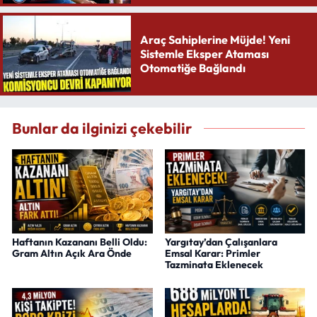
Araç Sahiplerine Müjde! Yeni
Sistemle Eksper Ataması
Otomatiğe Bağlandı
Bunlar da ilginizi çekebilir
Haftanın Kazananı Belli Oldu:
Yargıtay’dan Çalışanlara
Gram Altın Açık Ara Önde
Emsal Karar: Primler
Tazminata Eklenecek