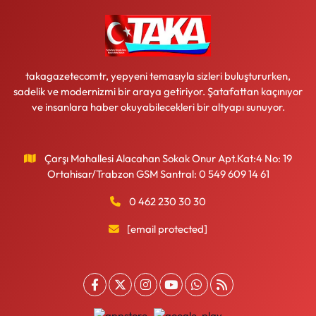
takagazetecomtr, yepyeni temasıyla sizleri buluştururken,
sadelik ve modernizmi bir araya getiriyor. Şatafattan kaçınıyor
ve insanlara haber okuyabilecekleri bir altyapı sunuyor.
Çarşı Mahallesi Alacahan Sokak Onur Apt.Kat:4 No: 19
Ortahisar/Trabzon GSM Santral: 0 549 609 14 61
0 462 230 30 30
[email protected]