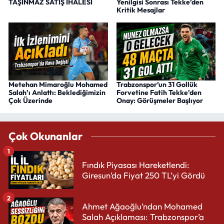
TAŞINMAZ SATIŞ İHALESİ
Yenilgisi Sonrası Tekke’den
Kritik Mesajlar
Metehan Mimaroğlu Mohamed
Trabzonspor’un 31 Gollük
Salah’ı Anlattı: Beklediğimizin
Forvetine Fatih Tekke’den
Çok Üzerinde
Onay: Görüşmeler Başlıyor
Çok Okunanlar
1
Fındık Piyasası Hareketlendi:
Giresun’da Fiyat 250 TL’yi Gördü
2
Ahmet Ağaoğlu’ndan Mohamed
Salah Açıklaması: Trabzonspor’a