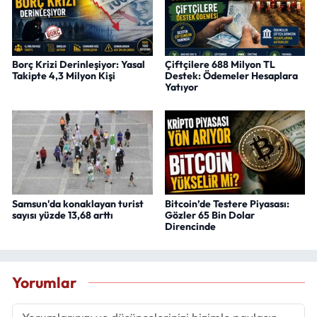
Borç Krizi Derinleşiyor: Yasal
Çiftçilere 688 Milyon TL
Takipte 4,3 Milyon Kişi
Destek: Ödemeler Hesaplara
Yatıyor
Samsun'da konaklayan turist
Bitcoin’de Testere Piyasası:
sayısı yüzde 13,68 arttı
Gözler 65 Bin Dolar
Direncinde
Yorumlar