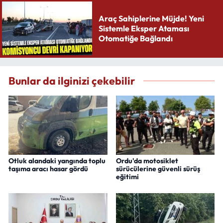
Araç Sahiplerine Müjde! Yeni
Sistemle Eksper Ataması
Otomatiğe Bağlandı
Bunlar da ilginizi çekebilir
Otluk alandaki yangında toplu
Ordu'da motosiklet
taşıma aracı hasar gördü
sürücülerine güvenli sürüş
eğitimi