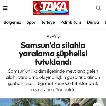
Bölgemiz
Trabzon Nöbetçi Eczaneler
Bölgemiz
Spor
Türkiye
Politik Kulis
Dünya
Spor
Trabzon Hava Durumu
ASAYIŞ
Türkiye
Trabzon Trafik Yoğunluk Haritası
Samsun'da silahla
yaralama şüphelisi
Kültür/Sanat
Süper Lig Puan Durumu ve Fikstür
tutuklandı
Politika
Tüm Manşetler
Samsun'un İlkadım ilçesinde meydana gelen
silahlı yaralama olayına ilişkin gözaltına alınan
Politik Kulis
Son Dakika Haberleri
şüpheli, çıkarıldığı mahkemece tutuklanarak
cezaevine gönderildi.
Dünya
Haber Arşivi
Magazin