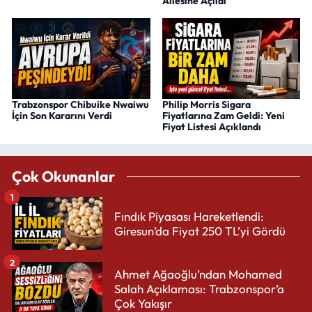
Ailesine Açıldı
Trabzonspor Chibuike Nwaiwu
Philip Morris Sigara
İçin Son Kararını Verdi
Fiyatlarına Zam Geldi: Yeni
Fiyat Listesi Açıklandı
Çok Okunanlar
1
Fındık Piyasası Hareketlendi:
Giresun’da Fiyat 250 TL’yi Gördü
2
Ahmet Ağaoğlu’ndan Mohamed
Salah Açıklaması: Trabzonspor’a
Çok Yakışır