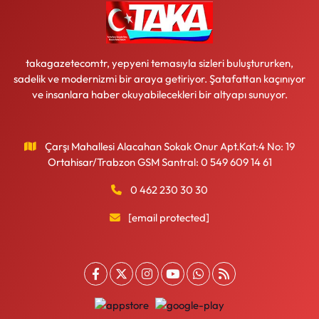
takagazetecomtr, yepyeni temasıyla sizleri buluştururken,
sadelik ve modernizmi bir araya getiriyor. Şatafattan kaçınıyor
ve insanlara haber okuyabilecekleri bir altyapı sunuyor.
Çarşı Mahallesi Alacahan Sokak Onur Apt.Kat:4 No: 19
Ortahisar/Trabzon GSM Santral: 0 549 609 14 61
0 462 230 30 30
[email protected]