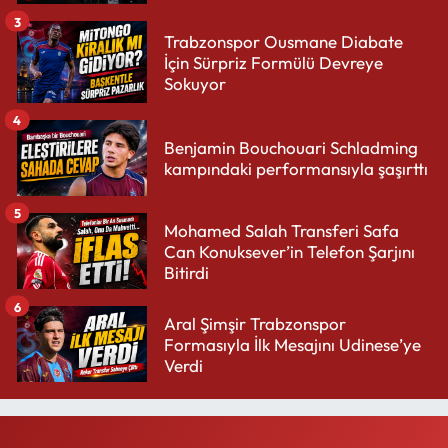
3
Trabzonspor Ousmane Diabate
İçin Sürpriz Formülü Devreye
Sokuyor
4
Benjamin Bouchouari Schladming
kampındaki performansıyla şaşırttı
5
Mohamed Salah Transferi Safa
Can Konuksever’in Telefon Şarjını
Bitirdi
6
Aral Şimşir Trabzonspor
Formasıyla İlk Mesajını Udinese’ye
Verdi