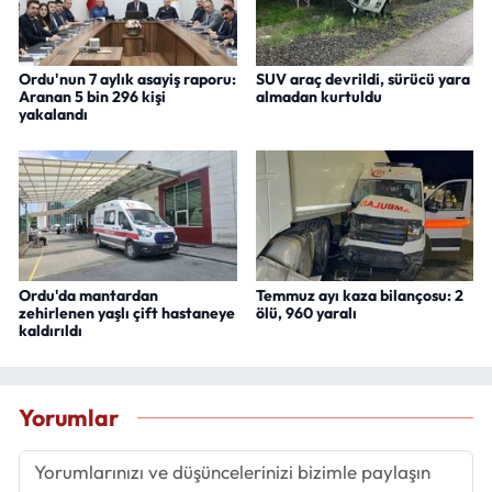
Ordu'nun 7 aylık asayiş raporu:
SUV araç devrildi, sürücü yara
Aranan 5 bin 296 kişi
almadan kurtuldu
yakalandı
Ordu'da mantardan
Temmuz ayı kaza bilançosu: 2
zehirlenen yaşlı çift hastaneye
ölü, 960 yaralı
kaldırıldı
Yorumlar