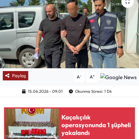
Mektup Galeri
Röportaj
Manşet
Köşe Yazıları
Karikatür Galeri
Paylaş
-
+
A
A
BIK
15.06.2026 - 09:01
Okunma Süresi: 1 Dk
ASTROLOJİ
Kaçakçılık
Spor Yazıları
operasyonunda 1 şüpheli
yakalandı
Mektup Galeri