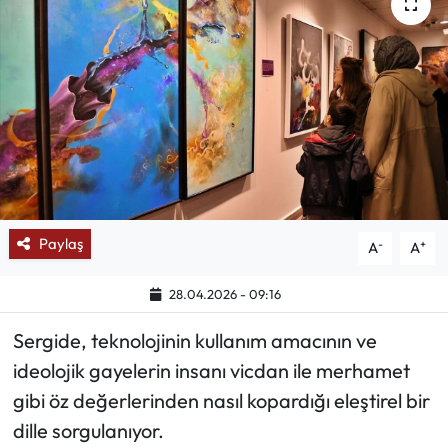
Mektup Galeri
Röportaj
Manşet
Köşe Yazıları
Karikatür Galeri
Paylaş
-
+
A
A
BIK
28.04.2026 - 09:16
Sergide, teknolojinin kullanım amacının ve
ASTROLOJİ
ideolojik gayelerin insanı vicdan ile merhamet
Spor Yazıları
gibi öz değerlerinden nasıl kopardığı eleştirel bir
dille sorgulanıyor.
Mektup Galeri