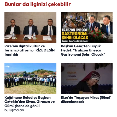
Bunlar da ilginizi çekebilir
Rize'nin dijital kültür ve
Başkan Genç’ten Büyük
turizm platformu 'RİZEDESİN'
Hedef: "trabzon Unesco
tanıtıldı
Gastronomi Şehri Olacak"
Kağıthane Belediye Başkanı
Rize'de 'Yaşayan Miras Şöleni'
Öztekin'den Sivas, Giresun ve
düzenlenecek
Gümüşhane'de gönül
buluşmaları