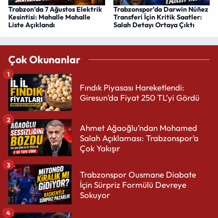
Trabzon’da 7 Ağustos Elektrik
Trabzonspor’da Darwin Núñez
Kesintisi: Mahalle Mahalle
Transferi İçin Kritik Saatler:
Liste Açıklandı
Salah Detayı Ortaya Çıktı
Çok Okunanlar
1
Fındık Piyasası Hareketlendi:
Giresun’da Fiyat 250 TL’yi Gördü
2
Ahmet Ağaoğlu’ndan Mohamed
Salah Açıklaması: Trabzonspor’a
Çok Yakışır
3
Trabzonspor Ousmane Diabate
İçin Sürpriz Formülü Devreye
Sokuyor
4