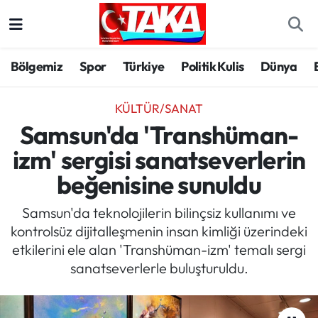
Bölgemiz
Trabzon Nöbetçi Eczaneler
Bölgemiz
Spor
Türkiye
Politik Kulis
Dünya
Spor
Trabzon Hava Durumu
KÜLTÜR/SANAT
Türkiye
Trabzon Trafik Yoğunluk Haritası
Samsun'da 'Transhüman-
izm' sergisi sanatseverlerin
Kültür/Sanat
Süper Lig Puan Durumu ve Fikstür
beğenisine sunuldu
Politika
Tüm Manşetler
Samsun'da teknolojilerin bilinçsiz kullanımı ve
kontrolsüz dijitalleşmenin insan kimliği üzerindeki
Politik Kulis
Son Dakika Haberleri
etkilerini ele alan 'Transhüman-izm' temalı sergi
sanatseverlerle buluşturuldu.
Dünya
Haber Arşivi
Magazin