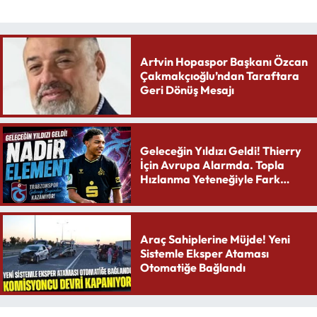
Artvin Hopaspor Başkanı Özcan
Çakmakçıoğlu’ndan Taraftara
Geri Dönüş Mesajı
Geleceğin Yıldızı Geldi! Thierry
İçin Avrupa Alarmda. Topla
Hızlanma Yeteneğiyle Fark
Yaratıyor
Araç Sahiplerine Müjde! Yeni
Sistemle Eksper Ataması
Otomatiğe Bağlandı