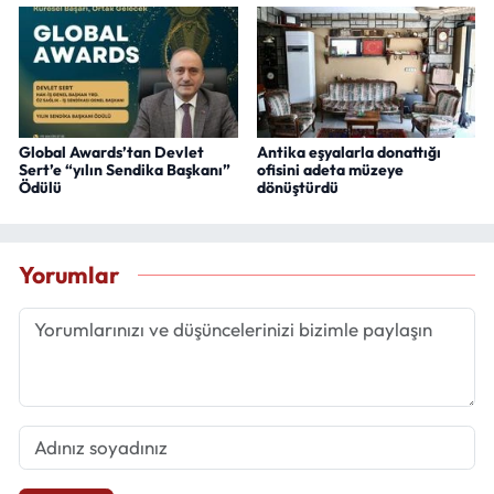
Global Awards’tan Devlet
Antika eşyalarla donattığı
Sert’e “yılın Sendika Başkanı”
ofisini adeta müzeye
Ödülü
dönüştürdü
Yorumlar