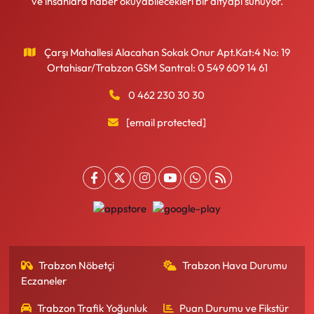
ve insanlara haber okuyabilecekleri bir altyapı sunuyor.
Çarşı Mahallesi Alacahan Sokak Onur Apt.Kat:4 No: 19
Ortahisar/Trabzon GSM Santral: 0 549 609 14 61
0 462 230 30 30
[email protected]
Trabzon Nöbetçi
Trabzon Hava Durumu
Eczaneler
Trabzon Trafik Yoğunluk
Puan Durumu ve Fikstür