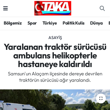
Bölgemiz
Trabzon Nöbetçi Eczaneler
Bölgemiz
Spor
Türkiye
Politik Kulis
Dünya
Spor
Trabzon Hava Durumu
ASAYIŞ
Türkiye
Trabzon Trafik Yoğunluk Haritası
Yaralanan traktör sürücüsü
ambulans helikopterle
Kültür/Sanat
Süper Lig Puan Durumu ve Fikstür
hastaneye kaldırıldı
Politika
Tüm Manşetler
Samsun'un Alaçam ilçesinde dereye devrilen
traktörün sürücüsü ağır yaralandı.
Politik Kulis
Son Dakika Haberleri
Dünya
Haber Arşivi
Magazin