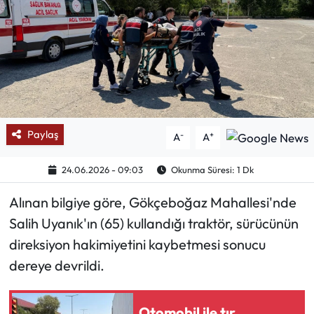
Mektup Galeri
Röportaj
Manşet
Köşe Yazıları
Paylaş
-
+
A
A
Karikatür Galeri
24.06.2026 - 09:03
Okunma Süresi: 1 Dk
​Alınan bilgiye göre, Gökçeboğaz Mahallesi'nde
BIK
Salih Uyanık'ın (65) kullandığı traktör, sürücünün
ASTROLOJİ
direksiyon hakimiyetini kaybetmesi sonucu
dereye devrildi.
Spor Yazıları
Otomobil ile tır
Mektup Galeri