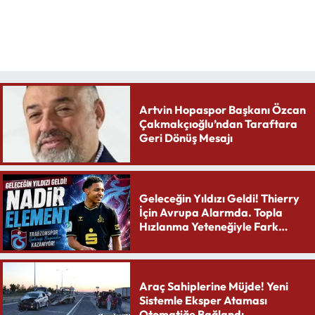
Artvin Hopaspor Başkanı Özcan
Çakmakçıoğlu’ndan Taraftara
Geri Dönüş Mesajı
Geleceğin Yıldızı Geldi! Thierry
İçin Avrupa Alarmda. Topla
Hızlanma Yeteneğiyle Fark
Yaratıyor
Araç Sahiplerine Müjde! Yeni
Sistemle Eksper Ataması
Otomatiğe Bağlandı