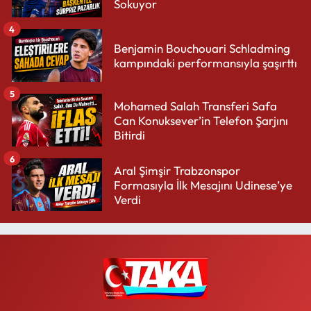
Sokuyor
4
Benjamin Bouchouari Schladming
kampındaki performansıyla şaşırttı
5
Mohamed Salah Transferi Safa
Can Konuksever’in Telefon Şarjını
Bitirdi
6
Aral Şimşir Trabzonspor
Formasıyla İlk Mesajını Udinese’ye
Verdi