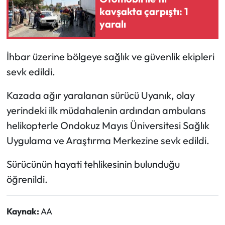
kavşakta çarpıştı: 1
yaralı
Ekonomi
Sağlık
​İhbar üzerine bölgeye sağlık ve güvenlik ekipleri
sevk edildi.
Turizm
Kazada ağır yaralanan sürücü Uyanık, olay
Teknoloji
yerindeki ilk müdahalenin ardından ambulans
helikopterle Ondokuz Mayıs Üniversitesi Sağlık
Uygulama ve Araştırma Merkezine sevk edildi.
Sürücünün hayati tehlikesinin bulunduğu
öğrenildi.
Kaynak:
AA