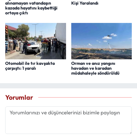
alınamayan vatandaşın
Kişi Yaralandı
kazada hayatını kaybettiği
ortaya çıktı
Otomobil ile tır kavşakta
Orman ve anız yangını
çarpıştı: 1 yaralı
havadan ve karadan
müdahaleyle söndürüldü
Yorumlar