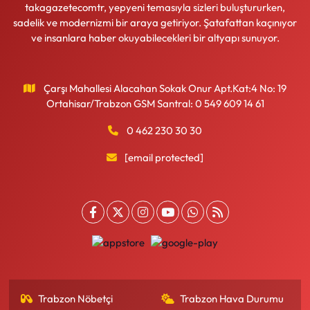
takagazetecomtr, yepyeni temasıyla sizleri buluştururken,
sadelik ve modernizmi bir araya getiriyor. Şatafattan kaçınıyor
ve insanlara haber okuyabilecekleri bir altyapı sunuyor.
Çarşı Mahallesi Alacahan Sokak Onur Apt.Kat:4 No: 19
Ortahisar/Trabzon GSM Santral: 0 549 609 14 61
0 462 230 30 30
[email protected]
Trabzon Nöbetçi
Trabzon Hava Durumu