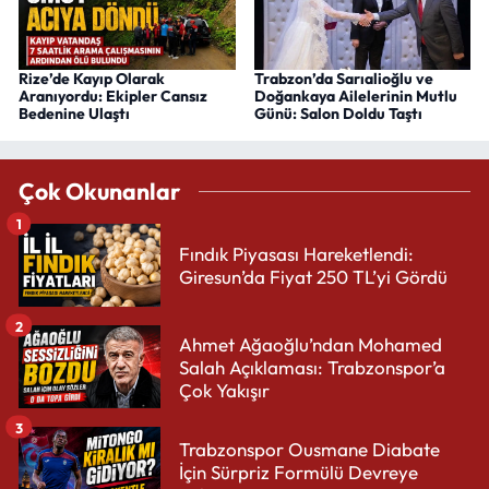
Rize’de Kayıp Olarak
Trabzon’da Sarıalioğlu ve
Aranıyordu: Ekipler Cansız
Doğankaya Ailelerinin Mutlu
Bedenine Ulaştı
Günü: Salon Doldu Taştı
Çok Okunanlar
1
Fındık Piyasası Hareketlendi:
Giresun’da Fiyat 250 TL’yi Gördü
2
Ahmet Ağaoğlu’ndan Mohamed
Salah Açıklaması: Trabzonspor’a
Çok Yakışır
3
Trabzonspor Ousmane Diabate
İçin Sürpriz Formülü Devreye