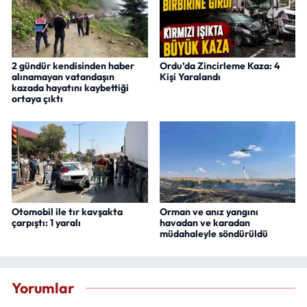
2 gündür kendisinden haber
Ordu’da Zincirleme Kaza: 4
alınamayan vatandaşın
Kişi Yaralandı
kazada hayatını kaybettiği
ortaya çıktı
Otomobil ile tır kavşakta
Orman ve anız yangını
çarpıştı: 1 yaralı
havadan ve karadan
müdahaleyle söndürüldü
Yorumlar