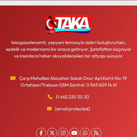
takagazetecomtr, yepyeni temasıyla sizleri buluştururken,
sadelik ve modernizmi bir araya getiriyor. Şatafattan kaçınıyor
ve insanlara haber okuyabilecekleri bir altyapı sunuyor.
Çarşı Mahallesi Alacahan Sokak Onur Apt.Kat:4 No: 19
Ortahisar/Trabzon GSM Santral: 0 549 609 14 61
0 462 230 30 30
[email protected]