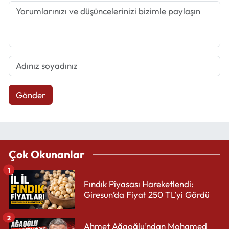
Gönder
Çok Okunanlar
1
Fındık Piyasası Hareketlendi:
Giresun’da Fiyat 250 TL’yi Gördü
2
Ahmet Ağaoğlu’ndan Mohamed