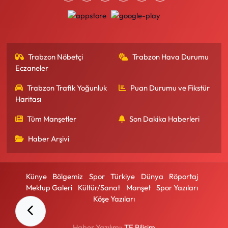
Trabzon Nöbetçi
Trabzon Hava Durumu
Eczaneler
Trabzon Trafik Yoğunluk
Puan Durumu ve Fikstür
Haritası
Tüm Manşetler
Son Dakika Haberleri
Haber Arşivi
Künye
Bölgemiz
Spor
Türkiye
Dünya
Röportaj
Mektup Galeri
Kültür/Sanat
Manşet
Spor Yazıları
Köşe Yazıları
Haber Yazılımı:
TE Bilişim