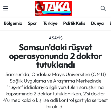
Bölgemiz
Trabzon Nöbetçi Eczaneler
Bölgemiz
Spor
Türkiye
Politik Kulis
Dünya
Spor
Trabzon Hava Durumu
ASAYIŞ
Türkiye
Trabzon Trafik Yoğunluk Haritası
Samsun'daki rüşvet
operasyonunda 2 doktor
Kültür/Sanat
Süper Lig Puan Durumu ve Fikstür
tutuklandı
Politika
Tüm Manşetler
Samsun'da, Ondokuz Mayıs Üniversitesi (OMÜ)
Sağlık Uygulama ve Araştırma Merkezinde
Politik Kulis
Son Dakika Haberleri
'rüşvet' iddialarıyla ilgili yürütülen soruşturma
kapsamında 2 doktor tutuklanırken, 2'si doktor
Dünya
Haber Arşivi
4'ü medikalci 6 kişi ise adli kontrol şartıyla serbest
bırakıldı.
Magazin