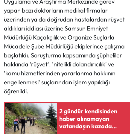
Uygulama ve Araştırma Merkezinde görev
yapan bazı doktorların medikal firmalar
Ekonomi
üzerinden ya da doğrudan hastalardan rüşvet
aldıkları iddiası üzerine Samsun Emniyet
Sağlık
Müdürlüğü Kaçakçılık ve Organize Suçlarla
Turizm
Mücadele Şube Müdürlüğü ekiplerince çalışma
başlatıldı. Soruşturma kapsamında şüpheliler
Teknoloji
hakkında 'rüşvet', 'nitelikli dolandırıcılık' ve
'kamu hizmetlerinden yararlanma hakkının
engellenmesi' suçlarından işlem yapıldığı
öğrenildi.
2 gündür kendisinden
haber alınamayan
vatandaşın kazada
hayatını kaybettiği