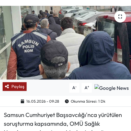
Mektup Galeri
Röportaj
Manşet
Köşe Yazıları
Karikatür Galeri
BIK
Paylaş
-
+
A
A
ASTROLOJİ
16.05.2026 - 09:28
Okunma Süresi: 1 Dk
Samsun Cumhuriyet Başsavcılığı'nca yürütülen
Spor Yazıları
soruşturma kapsamında, OMÜ Sağlık
Mektup Galeri