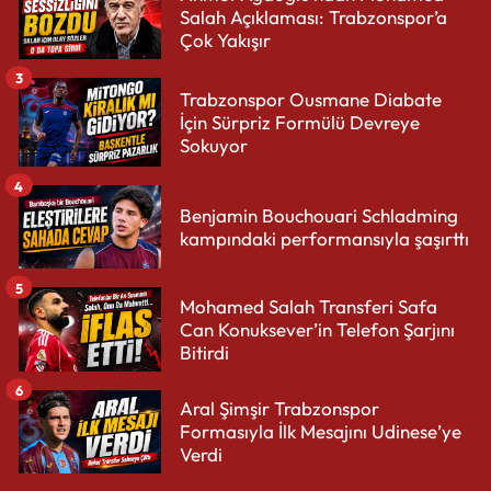
Salah Açıklaması: Trabzonspor’a
Çok Yakışır
3
Trabzonspor Ousmane Diabate
İçin Sürpriz Formülü Devreye
Sokuyor
4
Benjamin Bouchouari Schladming
kampındaki performansıyla şaşırttı
5
Mohamed Salah Transferi Safa
Can Konuksever’in Telefon Şarjını
Bitirdi
6
Aral Şimşir Trabzonspor
Formasıyla İlk Mesajını Udinese’ye
Verdi